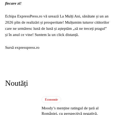
fiecare zi!
Echipa ExpressPress.ro vă urează La Mulți Ani, sănătate și un an
2026 plin de realizări și prosperitate! Mulțumim tuturor cititorilor
care ne urmăresc lună de lună și așteptăm „să ne treceți pragul”
și în anul ce vine! Suntem la un click distanță.
Sursă expresspress.ro
Noutăți
Economie
Moody’s menține ratingul de țară al
României, cu perspectivă negativă.