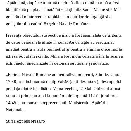
săptămână, după ce în urmă cu două zile o mină marină a fost
identificată pe plaja situată între stațiunile Vama Veche și 2 Mai,
generând o intervenție rapidă a structurilor de urgență și a
geniștilor din cadrul Forțelor Navale Române.
Prezența obiectului suspect pe nisip a fost semnalată de urgență
de către persoanele aflate în zonă. Autoritățile au reacționat
imediat pentru a izola perimetrul și pentru a elimina orice risc la
adresa populației civile. Mina a fost monitorizată până la sosirea
echipajelor specializate în detonări subterane și acvatice.
„Forţele Navale Române au neutralizat miercuri, 3 iunie, la ora
17.40, o mină marină de tip YaRM (anti-desantare), descoperită
pe plaja dintre localităţile Vama Veche şi 2 Mai. Obiectul a fost
raportat printr-un apel la numărul de urgenţă 112 în jurul orei
14.45”, au transmis reprezentanţii Ministerului Apărării
Naţionale.
Sursă expresspress.ro