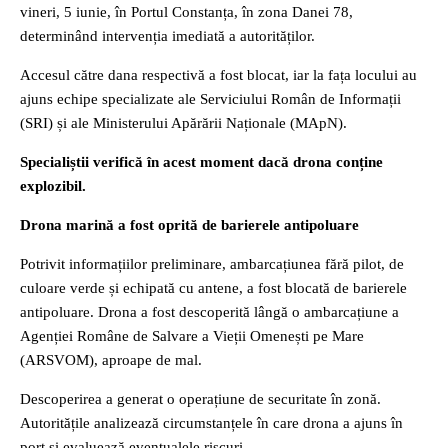
vineri, 5 iunie, în Portul Constanța, în zona Danei 78,
determinând intervenția imediată a autorităților.
Accesul către dana respectivă a fost blocat, iar la fața locului au
ajuns echipe specializate ale Serviciului Român de Informații
(SRI) și ale Ministerului Apărării Naționale (MApN).
Specialiștii verifică în acest moment dacă drona conține
explozibil.
Drona marină a fost oprită de barierele antipoluare
Potrivit informațiilor preliminare, ambarcațiunea fără pilot, de
culoare verde și echipată cu antene, a fost blocată de barierele
antipoluare. Drona a fost descoperită lângă o ambarcațiune a
Agenției Române de Salvare a Vieții Omenești pe Mare
(ARSVOM), aproape de mal.
Descoperirea a generat o operațiune de securitate în zonă.
Autoritățile analizează circumstanțele în care drona a ajuns în
port și evaluează eventualele riscuri.