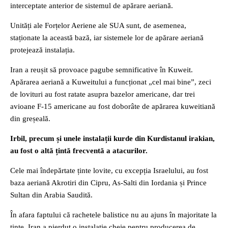
interceptate anterior de sistemul de apărare aeriană.
Unități ale Forțelor Aeriene ale SUA sunt, de asemenea,
staționate la această bază, iar sistemele lor de apărare aeriană
protejează instalația.
Iran a reușit să provoace pagube semnificative în Kuweit.
Apărarea aeriană a Kuweitului a funcționat „cel mai bine”, zeci
de lovituri au fost ratate asupra bazelor americane, dar trei
avioane F-15 americane au fost doborâte de apărarea kuweitiană
din greșeală.
Irbil, precum și unele instalații kurde din Kurdistanul irakian,
au fost o altă țintă frecventă a atacurilor.
Cele mai îndepărtate ținte lovite, cu excepția Israelului, au fost
baza aeriană Akrotiri din Cipru, As-Salti din Iordania și Prince
Sultan din Arabia Saudită.
În afara faptului că rachetele balistice nu au ajuns în majoritate la
ținte, Iran a pierdut o instalație cheie pentru producerea de