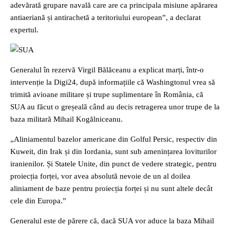
adevărată grupare navală care are ca principala misiune apărarea
antiaeriană și antirachetă a teritoriului european”, a declarat
expertul.
Generalul în rezervă Virgil Bălăceanu a explicat marți, într-o
intervenție la Digi24, după informațiile că Washingtonul vrea să
trimită avioane militare și trupe suplimentare în România, că
SUA au făcut o greșeală când au decis retragerea unor trupe de la
baza militară Mihail Kogălniceanu.
„Aliniamentul bazelor americane din Golful Persic, respectiv din
Kuweit, din Irak și din Iordania, sunt sub amenințarea loviturilor
iranienilor. Și Statele Unite, din punct de vedere strategic, pentru
proiecția forței, vor avea absolută nevoie de un al doilea
aliniament de baze pentru proiecția forței și nu sunt altele decât
cele din Europa.”
Generalul este de părere că, dacă SUA vor aduce la baza Mihail