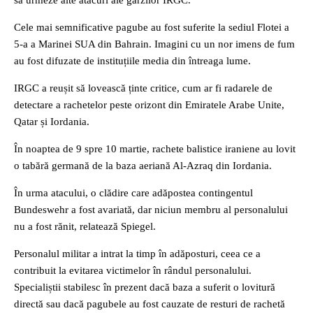
să urmeze alte atacuri ale gărzilor IRGC.
Cele mai semnificative pagube au fost suferite la sediul Flotei a
5-a a Marinei SUA din Bahrain. Imagini cu un nor imens de fum
au fost difuzate de instituțiile media din întreaga lume.
IRGC a reușit să lovească ținte critice, cum ar fi radarele de
detectare a rachetelor peste orizont din Emiratele Arabe Unite,
Qatar și Iordania.
În noaptea de 9 spre 10 martie, rachete balistice iraniene au lovit
o tabără germană de la baza aeriană Al-Azraq din Iordania.
În urma atacului, o clădire care adăpostea contingentul
Bundeswehr a fost avariată, dar niciun membru al personalului
nu a fost rănit, relatează Spiegel.
Personalul militar a intrat la timp în adăposturi, ceea ce a
contribuit la evitarea victimelor în rândul personalului.
Specialiștii stabilesc în prezent dacă baza a suferit o lovitură
directă sau dacă pagubele au fost cauzate de resturi de rachetă