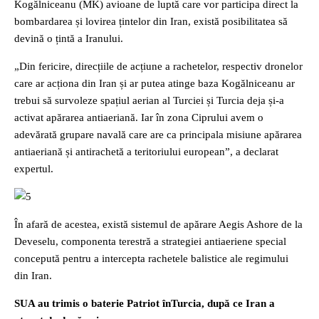
Kogălniceanu (MK) avioane de luptă care vor participa direct la
bombardarea și lovirea țintelor din Iran, există posibilitatea să
devină o țintă a Iranului.
„Din fericire, direcțiile de acțiune a rachetelor, respectiv dronelor
care ar acționa din Iran și ar putea atinge baza Kogălniceanu ar
trebui să survoleze spațiul aerian al Turciei și Turcia deja și-a
activat apărarea antiaeriană. Iar în zona Ciprului avem o
adevărată grupare navală care are ca principala misiune apărarea
antiaeriană și antirachetă a teritoriului european”, a declarat
expertul.
În afară de acestea, există sistemul de apărare Aegis Ashore de la
Deveselu, componenta terestră a strategiei antiaeriene special
concepută pentru a intercepta rachetele balistice ale regimului
din Iran.
SUA au trimis o baterie Patriot înTurcia, după ce Iran a