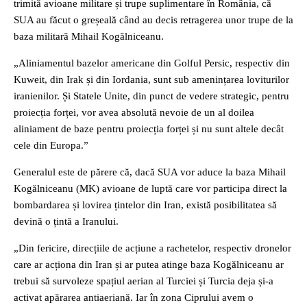
trimită avioane militare și trupe suplimentare în România, că
SUA au făcut o greșeală când au decis retragerea unor trupe de la
baza militară Mihail Kogălniceanu.
„Aliniamentul bazelor americane din Golful Persic, respectiv din
Kuweit, din Irak și din Iordania, sunt sub amenințarea loviturilor
iranienilor. Și Statele Unite, din punct de vedere strategic, pentru
proiecția forței, vor avea absolută nevoie de un al doilea
aliniament de baze pentru proiecția forței și nu sunt altele decât
cele din Europa.”
Generalul este de părere că, dacă SUA vor aduce la baza Mihail
Kogălniceanu (MK) avioane de luptă care vor participa direct la
bombardarea și lovirea țintelor din Iran, există posibilitatea să
devină o țintă a Iranului.
„Din fericire, direcțiile de acțiune a rachetelor, respectiv dronelor
care ar acționa din Iran și ar putea atinge baza Kogălniceanu ar
trebui să survoleze spațiul aerian al Turciei și Turcia deja și-a
activat apărarea antiaeriană. Iar în zona Ciprului avem o