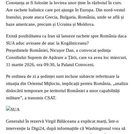
Constanța ar fi folosite la lovirea unor ținte în războiul în curs.
Are rachete balistice care pot ajunge în Europa. Din nord-vestul
Iranului, poate ataca Grecia, Bulgaria, România, unde se află și
baze americane, precum și Ucraina și Moldova.
Există posibilitatea ca Iran să lanseze rachete spre România daca
SUA aduc avioane de atac la Kogălniceanu?
Președintele României, Nicușor Dan, a convocat ședința
Consiliului Suprem de Apărare a Țării, care va avea loc miercuri,
11 martie 2026, ora 09:30, la Palatul Cotroceni.
Pe ordinea de zi a ședinței sunt incluse subiecte referitoare la
situația din Orientul Mijlociu, implicații pentru România, „analiza
dislocării temporare pe teritoriul României a unor capabilități
militare”, a transmis CSAT.
Generalul în rezervă Virgil Bălăceanu a explicat marți, într-o
intervenție la Digi24, după informațiile că Washingtonul vrea să