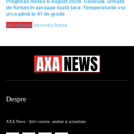
Prognoza meteo 6 august 2026. Caniculă, urmată
de furtuni în aproape toată țara. Temperaturile vor
urca până la 41 de grade
Știri naționale
Alexandru Robea
Despre
AXA News - Știri corecte, analize și actualitate