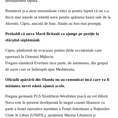
desfășurarea rapidă.
Premierul și-a atras nenumărate critici și pentru faptul că nu s-a
decis mai repede să trimită nave pentru apărarea bazei sale de la
Akrotiri, Cipru, atacată de Iran. Aliații au fost mai prompți.
Probabil că nava Marii Britanii va ajunge pe poziție la
sfârșitul săptămânii.
Cipru, platformă de evacuare pentru țările occidentale care
operează în Orientul Mijlociu
Fregata olandeză Evertsen face parte, de asemenea, din grupul
de nave care se îndreaptă spre Mediterana.
Oficialii apărării din Olanda nu au comunicat încă care va fi
misiunea navei odată ajunsă acolo.
Fregata germană FGS Nordrhein-Westfalen joacă un rol diferit.
Nava este în prezent desfășurată în largul coastei libaneze ca
parte a forței operative maritime a Forței Interimare a Națiunilor
Unite în Liban (UNIFIL), sprijinind Marina Libaneză și