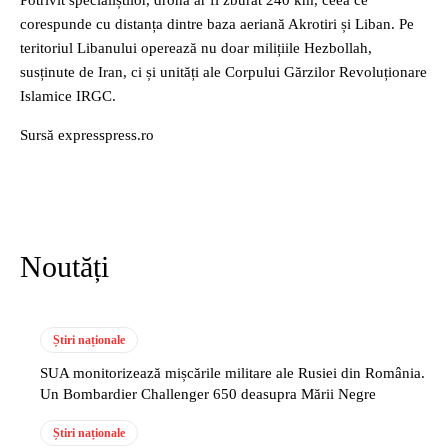
Potrivit specialiștilor, drona ar fi zburat 240 km, ceea ce
corespunde cu distanța dintre baza aeriană Akrotiri și Liban. Pe
teritoriul Libanului operează nu doar milițiile Hezbollah,
susținute de Iran, ci și unități ale Corpului Gărzilor Revoluționare
Islamice IRGC.
Sursă expresspress.ro
Noutăți
Știri naționale
SUA monitorizează mișcările militare ale Rusiei din România.
Un Bombardier Challenger 650 deasupra Mării Negre
Știri naționale