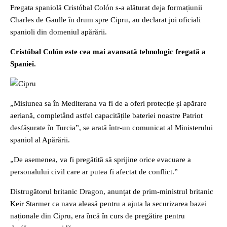
Fregata spaniolă Cristóbal Colón s-a alăturat deja formațiunii
Charles de Gaulle în drum spre Cipru, au declarat joi oficiali
spanioli din domeniul apărării.
Cristóbal Colón este cea mai avansată tehnologic fregată a
Spaniei.
„Misiunea sa în Mediterana va fi de a oferi protecție și apărare
aeriană, completând astfel capacitățile bateriei noastre Patriot
desfășurate în Turcia”, se arată într-un comunicat al Ministerului
spaniol al Apărării.
„De asemenea, va fi pregătită să sprijine orice evacuare a
personalului civil care ar putea fi afectat de conflict.”
Distrugătorul britanic Dragon, anunțat de prim-ministrul britanic
Keir Starmer ca nava aleasă pentru a ajuta la securizarea bazei
naționale din Cipru, era încă în curs de pregătire pentru