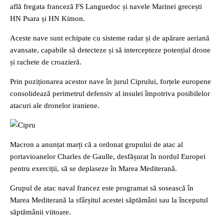
află fregata franceză FS Languedoc și navele Marinei grecești
HN Psara și HN Kimon.
Aceste nave sunt echipate cu sisteme radar și de apărare aeriană
avansate, capabile să detecteze și să intercepteze potențial drone
și rachete de croazieră.
Prin poziționarea acestor nave în jurul Ciprului, forțele europene
consolidează perimetrul defensiv al insulei împotriva posibilelor
atacuri ale dronelor iraniene.
Macron a anunțat marți că a ordonat grupului de atac al
portavioanelor Charles de Gaulle, desfășurat în nordul Europei
pentru exerciții, să se deplaseze în Marea Mediterană.
Grupul de atac naval francez este programat să sosească în
Marea Mediterană la sfârșitul acestei săptămâni sau la începutul
săptămânii viitoare.