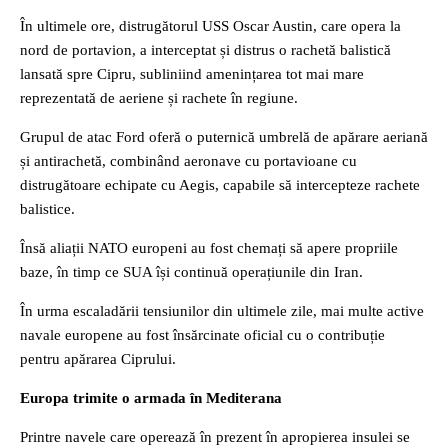
În ultimele ore, distrugătorul USS Oscar Austin, care opera la
nord de portavion, a interceptat și distrus o rachetă balistică
lansată spre Cipru, subliniind amenințarea tot mai mare
reprezentată de aeriene și rachete în regiune.
Grupul de atac Ford oferă o puternică umbrelă de apărare aeriană
și antirachetă, combinând aeronave cu portavioane cu
distrugătoare echipate cu Aegis, capabile să intercepteze rachete
balistice.
Însă aliații NATO europeni au fost chemați să apere propriile
baze, în timp ce SUA își continuă operațiunile din Iran.
În urma escaladării tensiunilor din ultimele zile, mai multe active
navale europene au fost însărcinate oficial cu o contribuție
pentru apărarea Ciprului.
Europa trimite o armada în Mediterana
Printre navele care operează în prezent în apropierea insulei se