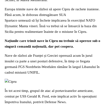
Siciliei, în Marea Mediterană.
Europa trimite nave de război să apere Cipru de rachete iraniene.
Până acum, le doborau distrugătoare SUA
Spartaco urmează să își încheie implicarea în exercițiul NATO
Dynamic Manta vineri. Însă va trebui să se întoarcă la baza din
Sicilia pentru realimentare înainte de o misiune în Cipru.
Națiunile care trimit nave în Cipru nu trebuie să opereze sub o
singură comandă națională, dar pot coopera.
Nave de război ale Franței și Greciei operează acum în jurul
insulei ca parte a unei posturi defensive, în timp ce fregata
germană FGS Nordrhein-Westfalen rămâne în largul Libanului în
cadrul misiunii UNIFIL.
În tot acest timp, grupul de atac al portavioanelor americane,
centrat pe USS Gerald R. Ford, este implicat activ în operațiuni
împotriva Iranului, potrivit Defense News.