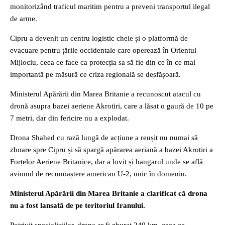
monitorizând traficul maritim pentru a preveni transportul ilegal
de arme.
Cipru a devenit un centru logistic cheie și o platformă de
evacuare pentru țările occidentale care operează în Orientul
Mijlociu, ceea ce face ca protecția sa să fie din ce în ce mai
importantă pe măsură ce criza regională se desfășoară.
Ministerul Apărării din Marea Britanie a recunoscut atacul cu
dronă asupra bazei aeriene Akrotiri, care a lăsat o gaură de 10 pe
7 metri, dar din fericire nu a explodat.
Drona Shahed cu rază lungă de acțiune a reușit nu numai să
zboare spre Cipru și să spargă apărarea aeriană a bazei Akrotiri a
Forțelor Aeriene Britanice, dar a lovit și hangarul unde se află
avionul de recunoaștere american U-2, unic în domeniu.
Ministerul Apărării din Marea Britanie a clarificat că drona
nu a fost lansată de pe teritoriul Iranului.