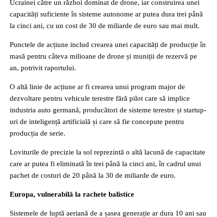
Ucrainei către un război dominat de drone, iar construirea unei
capacități suficiente în sisteme autonome ar putea dura trei până
la cinci ani, cu un cost de 30 de miliarde de euro sau mai mult.
Punctele de acțiune includ crearea unei capacități de producție în
masă pentru câteva milioane de drone și muniții de rezervă pe
an, potrivit raportului.
O altă linie de acțiune ar fi crearea unui program major de
dezvoltare pentru vehicule terestre fără pilot care să implice
industria auto germană, producători de sisteme terestre și startup-
uri de inteligență artificială și care să fie concepute pentru
producția de serie.
Loviturile de precizie la sol reprezintă o altă lacună de capacitate
care ar putea fi eliminată în trei până la cinci ani, în cadrul unui
pachet de costuri de 20 până la 30 de miliarde de euro.
Europa, vulnerabilă la rachete balistice
Sistemele de luptă aeriană de a șasea generație ar dura 10 ani sau