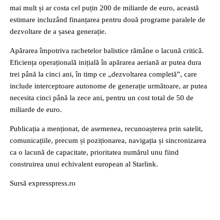
mai mult și ar costa cel puțin 200 de miliarde de euro, această
estimare incluzând finanțarea pentru două programe paralele de
dezvoltare de a șasea generație.
Apărarea împotriva rachetelor balistice rămâne o lacună critică.
Eficiența operațională inițială în apărarea aeriană ar putea dura
trei până la cinci ani, în timp ce „dezvoltarea completă”, care
include interceptoare autonome de generație următoare, ar putea
necesita cinci până la zece ani, pentru un cost total de 50 de
miliarde de euro.
Publicația a menționat, de asemenea, recunoașterea prin satelit,
comunicațiile, precum și poziționarea, navigația și sincronizarea
ca o lacună de capacitate, prioritatea numărul unu fiind
construirea unui echivalent european al Starlink.
Sursă expresspress.ro