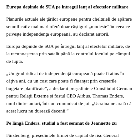
Europa depinde de SUA pe întregul lanț al efectelor militare
Planurile actuale ale țărilor europene pentru cheltuieli de apărare
semnificativ mai mari oferă doar câștiguri „modeste” în ceea ce
privește independența europeană, au declarat autorii.
Europa depinde de SUA pe întregul lanț al efectelor militare, de
la recunoașterea prin satelit până la controlul focului pe câmpul
de luptă.
„Un grad ridicat de independență europeană poate fi atins în
câțiva ani, cu un cost care poate fi finanțat prin creșterile
bugetare planificate”, a declarat președintele Consiliului German
pentru Relații Externe și fostul CEO Airbus, Thomas Enders,
unul dintre autori, într-un comunicat de joi. „Ucraina ne arată că
acest lucru nu durează decenii.”
Pe lângă Enders, studiul a fost semnat de Jeannette zu
Fürstenberg, președintele firmei de capital de risc General