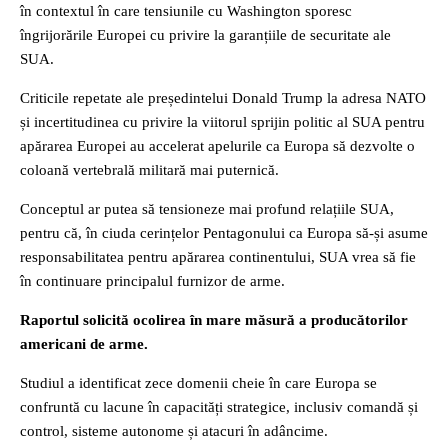
în contextul în care tensiunile cu Washington sporesc
îngrijorările Europei cu privire la garanțiile de securitate ale
SUA.
Criticile repetate ale președintelui Donald Trump la adresa NATO
și incertitudinea cu privire la viitorul sprijin politic al SUA pentru
apărarea Europei au accelerat apelurile ca Europa să dezvolte o
coloană vertebrală militară mai puternică.
Conceptul ar putea să tensioneze mai profund relațiile SUA,
pentru că, în ciuda cerințelor Pentagonului ca Europa să-și asume
responsabilitatea pentru apărarea continentului, SUA vrea să fie
în continuare principalul furnizor de arme.
Raportul solicită ocolirea în mare măsură a producătorilor
americani de arme.
Studiul a identificat zece domenii cheie în care Europa se
confruntă cu lacune în capacități strategice, inclusiv comandă și
control, sisteme autonome și atacuri în adâncime.