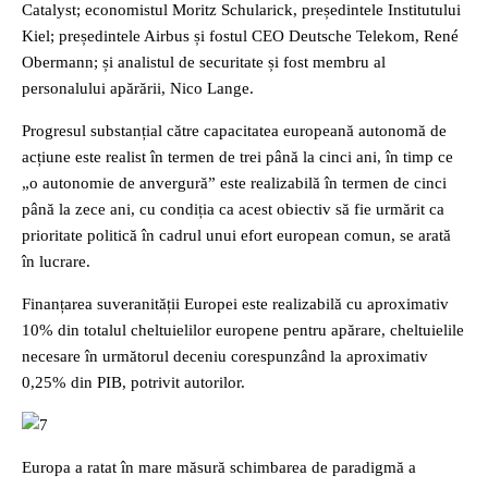
Catalyst; economistul Moritz Schularick, președintele Institutului
Kiel; președintele Airbus și fostul CEO Deutsche Telekom, René
Obermann; și analistul de securitate și fost membru al
personalului apărării, Nico Lange.
Progresul substanțial către capacitatea europeană autonomă de
acțiune este realist în termen de trei până la cinci ani, în timp ce
„o autonomie de anvergură” este realizabilă în termen de cinci
până la zece ani, cu condiția ca acest obiectiv să fie urmărit ca
prioritate politică în cadrul unui efort european comun, se arată
în lucrare.
Finanțarea suveranității Europei este realizabilă cu aproximativ
10% din totalul cheltuielilor europene pentru apărare, cheltuielile
necesare în următorul deceniu corespunzând la aproximativ
0,25% din PIB, potrivit autorilor.
Europa a ratat în mare măsură schimbarea de paradigmă a