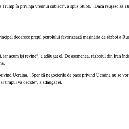
le Trump în privinţa vreunui subiect”, a spus Stubb. „Dacă reuşesc să-i t
rincipal deoarece preţul petrolului favorizează maşinăria de război a Rusi
iar acum îşi revine”, a adăugat el. De asemenea, războiul din Iran înd
na.
 privind Ucraina. „Sper că negocierile de pace privind Ucraina nu se vor
ar timpul va decide”, a adăugat el.