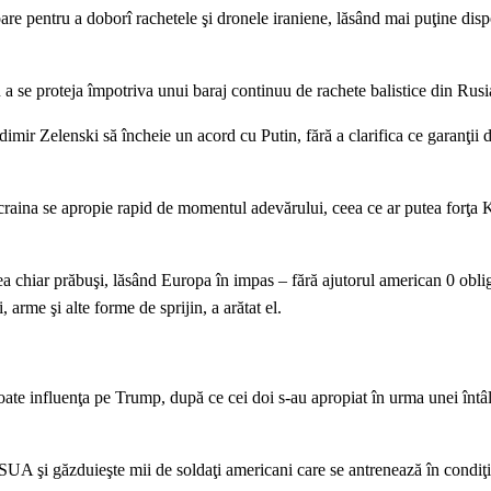
oare pentru a doborî rachetele şi dronele iraniene, lăsând mai puţine dis
 a se proteja împotriva unui baraj continuu de rachete balistice din Rusi
imir Zelenski să încheie un acord cu Putin, fără a clarifica ce garanţii d
craina se apropie rapid de momentul adevărului, ceea ce ar putea forţa 
tea chiar prăbuşi, lăsând Europa în impas – fără ajutorul american 0 obli
arme şi alte forme de sprijin, a arătat el.
poate influenţa pe Trump, după ce cei doi s-au apropiat în urma unei întâl
A şi găzduieşte mii de soldaţi americani care se antrenează în condiţii