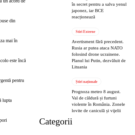
la un acord de
în secret pentru a salva yenul
japonez, iar BCE
reacționează
House din
Stiri Externe
iza mai în
Avertisment fără precedent.
Rusia ar putea ataca NATO
folosind drone ucrainene.
acolo este încă
Planul lui Putin, dezvăluit de
Lituania
urgentă pentru
Știri naționale
Prognoza meteo 8 august.
Val de căldură și furtuni
ă lupta
violente în România. Zonele
lovite de caniculă și vijelii
Categorii
pori