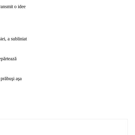
ransmit o idee
ei, a subliniat
epărtează
 prăbuşi aşa