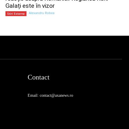
Galați este în vizor
Alexandru Robea
Stiri Externe
Contact
Email: contact@axanews.ro