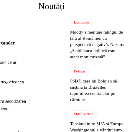
Noutăți
Economie
Moody’s menține ratingul de
țară al României, cu
lexander
perspectivă negativă. Nazare:
„Stabilitatea politică este
atent monitorizată”
pact ce ar
Politică
PSD îi cere lui Bolojan să
 negociere cu
susțină la Bruxelles
repornirea centralelor pe
cărbune
tru securizarea
liene.
Stiri Externe
Tensiuni între SUA și Europa.
Washingtonul a vândut euro