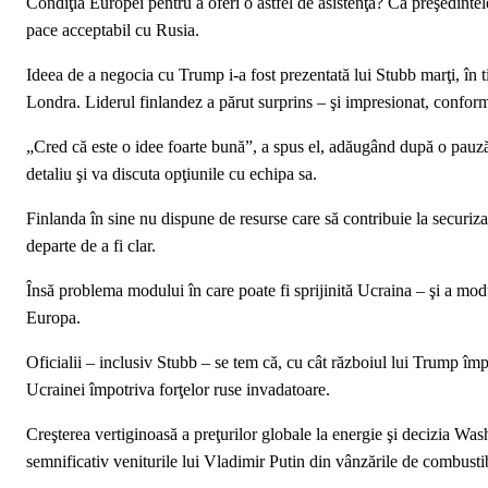
Condiţia Europei pentru a oferi o astfel de asistenţă? Ca preşedinte
pace acceptabil cu Rusia.
Ideea de a negocia cu Trump i-a fost prezentată lui Stubb marţi, în 
Londra. Liderul finlandez a părut surprins – şi impresionat, confo
„Cred că este o idee foarte bună”, a spus el, adăugând după o pauză
detaliu şi va discuta opţiunile cu echipa sa.
Finlanda în sine nu dispune de resurse care să contribuie la securiza
departe de a fi clar.
Însă problema modului în care poate fi sprijinită Ucraina – şi a modu
Europa.
Oficialii – inclusiv Stubb – se tem că, cu cât războiul lui Trump împ
Ucrainei împotriva forţelor ruse invadatoare.
Creşterea vertiginoasă a preţurilor globale la energie şi decizia Wash
semnificativ veniturile lui Vladimir Putin din vânzările de combustibil