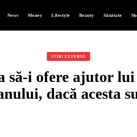
News
Money
Lifestyle
Beauty
Sănătate
Sh
STIRI EXTERNE
 să-i ofere ajutor l
ranului, dacă acesta s