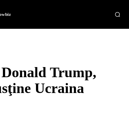
owbiz
ui Donald Trump,
usţine Ucraina