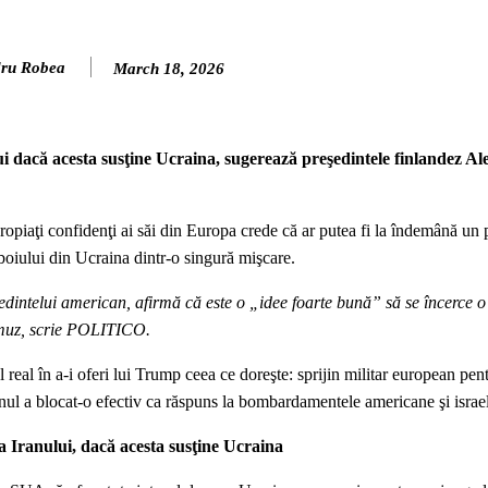
ru Robea
March 18, 2026
ui dacă acesta susţine Ucraina, sugerează preşedintele finlandez A
ropiaţi confidenţi ai săi din Europa crede că ar putea fi la îndemână un 
ăzboiului din Ucraina dintr-o singură mişcare.
edintelui american, afirmă că este o „idee foarte bună” să se încerce o
rmuz, scrie POLITICO.
real în a-i oferi lui Trump ceea ce doreşte: sprijin militar european pen
ranul a blocat-o efectiv ca răspuns la bombardamentele americane şi israe
a Iranului, dacă acesta susţine Ucraina