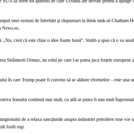
le SUA să ofere tot ajutorul de care Ucraina are nevoie pentru a ajunge 
timpul unei sesiuni de întrebări şi răspunsuri la think tank-ul Chatham 
rm News.ro.
: „Nu, cred că este chiar o idee foarte bună”. Stubb a spus că o va anal
rea Strâmtorii Ormuz, iar rolul pe care l-ar putea juca forţele europene 
lui în care Trump poate fi convins să se alăture eforturilor – este una 
otriva Iranului continuă mai mult, cu atât ar putea fi mai mult îngreunat
ingtonului de a relaxa sancţiunile asupra industriei petroliere ruse vor s
i fosili ruşi.