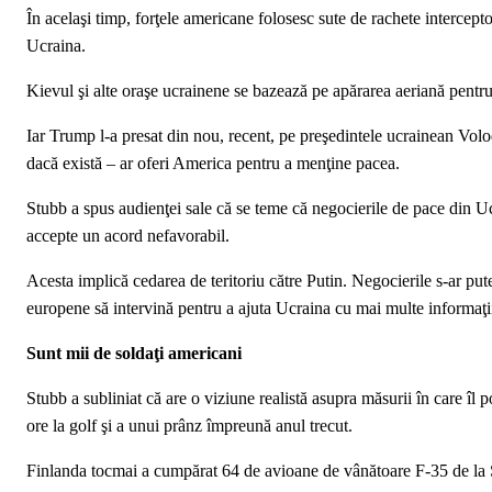
În acelaşi timp, forţele americane folosesc sute de rachete intercept
Ucraina.
Kievul şi alte oraşe ucrainene se bazează pe apărarea aeriană pentru
Iar Trump l-a presat din nou, recent, pe preşedintele ucrainean Volod
dacă există – ar oferi America pentru a menţine pacea.
Stubb a spus audienţei sale că se teme că negocierile de pace din U
accepte un acord nefavorabil.
Acesta implică cedarea de teritoriu către Putin. Negocierile s-ar pu
europene să intervină pentru a ajuta Ucraina cu mai multe informaţii, 
Sunt mii de soldaţi americani
Stubb a subliniat că are o viziune realistă asupra măsurii în care îl 
ore la golf şi a unui prânz împreună anul trecut.
Finlanda tocmai a cumpărat 64 de avioane de vânătoare F-35 de la SU