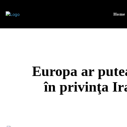
Home
Europa ar putea
în privinţa I