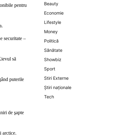
Beauty
ponibile pentru
Economie
Lifestyle
a.
Money
e securitate –
Politică
Sănătate
Kievul să
Showbiz
Sport
Stiri Externe
gând puterile
Știri naționale
Tech
niri de şapte
 arctice.