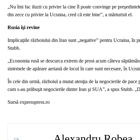
„Nu îmi fac iluzii cu privire la cine îl poate convinge pe preşedinte
din zece cu privire la Ucraina, cred că este bine”, a mărturisit el.
Rusia îşi revine
Implicaţiile războiului din Iran sunt „negative” pentru Ucraina, în p
Stubb.
„Economia rusă se descurca extrem de prost acum câteva săptămâni, 
sistemele de apărare aeriană de locul în care sunt necesare, în Ucrai
În cele din urmă, războiul a mutat atenţia de la negocierile de pace
cum s-au prăbuşit negocierile dintre Iran şi SUA”, a spus Stubb. „D
Sursă expresspress.ro
Alexandru Robea