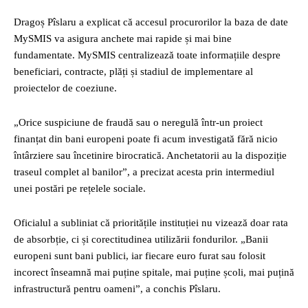
Dragoș Pîslaru a explicat că accesul procurorilor la baza de date
MySMIS va asigura anchete mai rapide și mai bine
fundamentate. MySMIS centralizează toate informațiile despre
beneficiari, contracte, plăți și stadiul de implementare al
proiectelor de coeziune.
„Orice suspiciune de fraudă sau o neregulă într-un proiect
finanțat din bani europeni poate fi acum investigată fără nicio
întârziere sau încetinire birocratică. Anchetatorii au la dispoziție
traseul complet al banilor”, a precizat acesta prin intermediul
unei postări pe rețelele sociale.
Oficialul a subliniat că prioritățile instituției nu vizează doar rata
de absorbție, ci și corectitudinea utilizării fondurilor. „Banii
europeni sunt bani publici, iar fiecare euro furat sau folosit
incorect înseamnă mai puține spitale, mai puține școli, mai puțină
infrastructură pentru oameni”, a conchis Pîslaru.