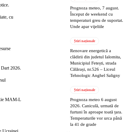
otice.
Prognoza meteo, 7 august.
Început de weekend cu
iate, cu
temperaturi greu de suportat.
Unde apar vijeliile
Știri naționale
esurse
Renovare energetică a
clădirii din judetul Ialomita,
Municipiul Fetești, strada
t Dart 2026.
Călărași, nr.526 – Liceul
Tehnologic Anghel Saligny
sul
Știri naționale
ecizie MAM-L
Prognoza meteo 6 august
2026. Caniculă, urmată de
furtuni în aproape toată țara.
Temperaturile vor urca până
la 41 de grade
e Ucrainei.