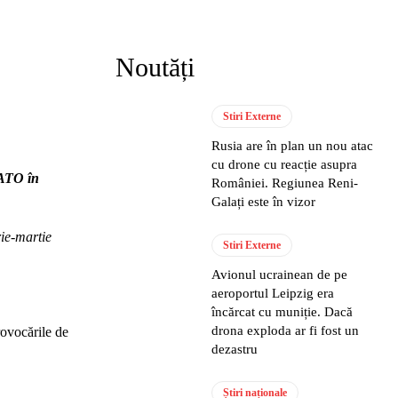
Noutăți
Stiri Externe
Rusia are în plan un nou atac
cu drone cu reacție asupra
NATO în
României. Regiunea Reni-
Galați este în vizor
ie-martie
Stiri Externe
Avionul ucrainean de pe
aeroportul Leipzig era
încărcat cu muniție. Dacă
drona exploda ar fi fost un
rovocările de
dezastru
Știri naționale