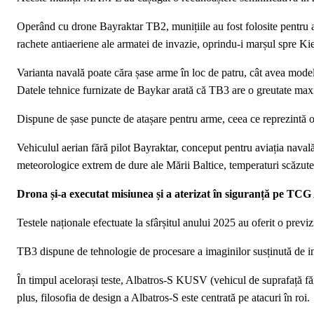
Operând cu drone Bayraktar TB2, munițiile au fost folosite pentru a d
rachete antiaeriene ale armatei de invazie, oprindu-i marșul spre Ki
Varianta navală poate căra șase arme în loc de patru, cât avea model
Datele tehnice furnizate de Baykar arată că TB3 are o greutate maxi
Dispune de șase puncte de atașare pentru arme, ceea ce reprezintă o
Vehiculul aerian fără pilot Bayraktar, conceput pentru aviația naval
meteorologice extrem de dure ale Mării Baltice, temperaturi scăzute, 
Drona și-a executat misiunea și a aterizat în siguranță pe TCG 
Testele naționale efectuate la sfârșitul anului 2025 au oferit o previ
TB3 dispune de tehnologie de procesare a imaginilor susținută de in
În timpul acelorași teste, Albatros-S KUSV (vehicul de suprafață făr
plus, filosofia de design a Albatros-S este centrată pe atacuri în roi.