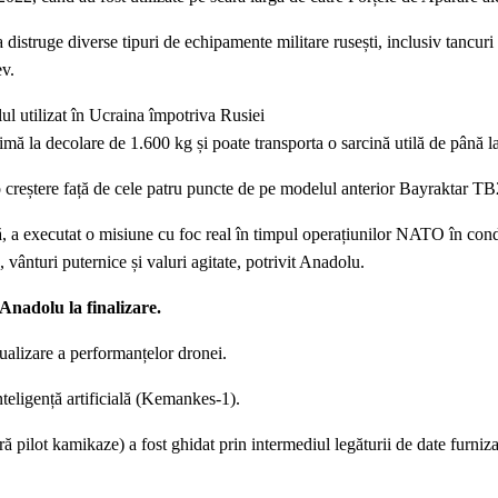
istruge diverse tipuri de echipamente militare rusești, inclusiv tancuri 
ev.
ul utilizat în Ucraina împotriva Rusiei
mă la decolare de 1.600 kg și poate transporta o sarcină utilă de până l
 creștere față de cele patru puncte de pe modelul anterior Bayraktar TB
ă, a executat o misiune cu foc real în timpul operațiunilor NATO în cond
vânturi puternice și valuri agitate, potrivit Anadolu.
Anadolu la finalizare.
zualizare a performanțelor dronei.
teligență artificială (Kemankes-1).
ă pilot kamikaze) a fost ghidat prin intermediul legăturii de date furniz