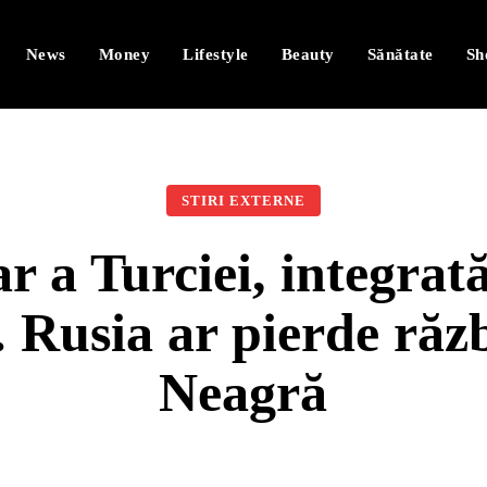
News
Money
Lifestyle
Beauty
Sănătate
Sh
STIRI EXTERNE
r a Turciei, integrat
Rusia ar pierde răz
Neagră