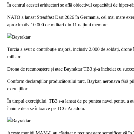
În centrul acestei arhitecturi se află obiectivul capacității de hiper-r
NATO a lansat Steadfast Dart 2026 în Germania, cel mai mare exerciț
aproximativ 10.000 de militari din 11 națiuni membre.
Turcia a avut o contribuție majoră, inclusiv 2.000 de soldați, dron
militare.
Drona de recunoaștere și atac Bayraktar TB3 și-a încheiat cu succe
Conform declarațiilor producătorului turc, Baykar, aeronava fără p
exercițiilor.
În timpul exercițiului, TB3 s-a lansat de pe puntea navei pentru a a
înainte de a se întoarce pe TCG Anadolu.
Aceste muniții MAM-L au câștigat o recunoaștere semnificativă în 20