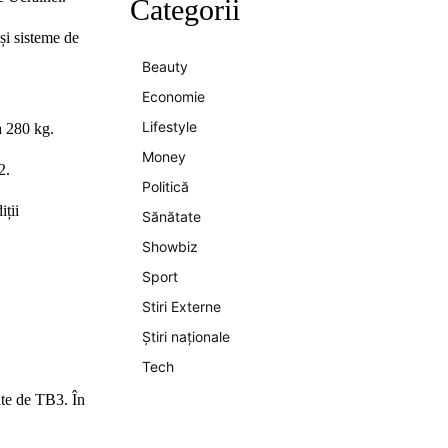
Categorii
și sisteme de
Beauty
Economie
Lifestyle
a 280 kg.
Money
2.
Politică
iții
Sănătate
Showbiz
Sport
Stiri Externe
Știri naționale
Tech
ate de TB3. În