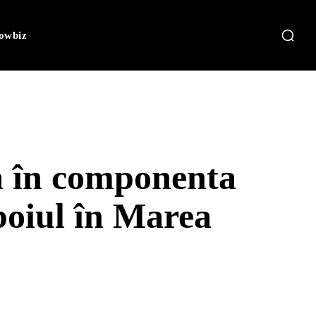
owbiz
ă în componenta
boiul în Marea