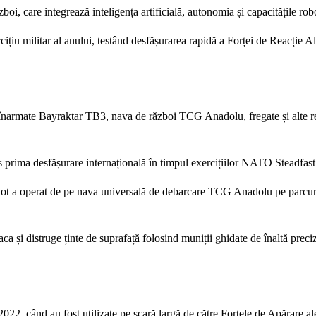
ăzboi, care integrează inteligența artificială, autonomia și capacitățile rob
iu militar al anului, testând desfășurarea rapidă a Forței de Reacție Al
e înarmate Bayraktar TB3, nava de război TCG Anadolu, fregate și alte r
s prima desfășurare internațională în timpul exercițiilor NATO Steadfas
ilot a operat de pe nava universală de debarcare TCG Anadolu pe parcur
taca și distruge ținte de suprafață folosind muniții ghidate de înaltă pr
22, când au fost utilizate pe scară largă de către Forțele de Apărare al