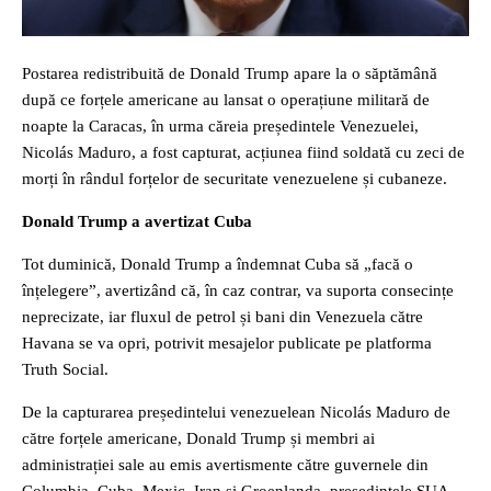
Postarea redistribuită de Donald Trump apare la o săptămână
după ce forțele americane au lansat o operațiune militară de
noapte la Caracas, în urma căreia președintele Venezuelei,
Nicolás Maduro, a fost capturat, acțiunea fiind soldată cu zeci de
morți în rândul forțelor de securitate venezuelene și cubaneze.
Donald Trump a avertizat Cuba
Tot duminică, Donald Trump a îndemnat Cuba să „facă o
înțelegere”, avertizând că, în caz contrar, va suporta consecințe
neprecizate, iar fluxul de petrol și bani din Venezuela către
Havana se va opri, potrivit mesajelor publicate pe platforma
Truth Social.
De la capturarea președintelui venezuelean Nicolás Maduro de
către forțele americane, Donald Trump și membri ai
administrației sale au emis avertismente către guvernele din
Columbia, Cuba, Mexic, Iran și Groenlanda, președintele SUA