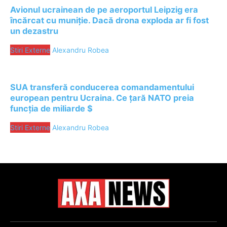
Avionul ucrainean de pe aeroportul Leipzig era
încărcat cu muniție. Dacă drona exploda ar fi fost
un dezastru
Stiri Externe
Alexandru Robea
SUA transferă conducerea comandamentului
european pentru Ucraina. Ce țară NATO preia
funcția de miliarde $
Stiri Externe
Alexandru Robea