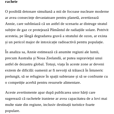
rachete
O posibilă detonare simultană a mii de focoase nucleare moderne
ar avea consecințe devastatoare pentru planetă, avertizează
Annie, care subliniază că un astfel de scenariu ar distruge stratul
subțire de gaz ce protejează Pământul de radiațiile solare. Potrivit
acesteia, pe lângă degradarea gravă a stratului de ozon, ar exista
și un pericol major de intoxicație radioactivă pentru populație.
În analiza sa, Annie estimează că anumite regiuni ale lumii,
precum Australia și Noua Zeelandă, ar putea supraviețui unui
astfel de dezastru global. Totuși, viața în aceste zone ar deveni
extrem de dificilă: oamenii ar fi nevoiți să trăiască în întuneric
prelungit, să se refugieze în spații subterane și să se confrunte cu
o competiție acerbă pentru resursele alimentare.
Aceste avertismente apar după publicarea unor hărți care
sugerează că rachetele iraniene ar avea capacitatea de a lovi mai
multe state din regiune, inclusiv destinații turistice foarte
populare.