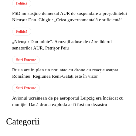
Politică
PSD nu susține demersul AUR de suspendare a președintelui
Nicușor Dan. Ghigiu: „Criza guvernamentală e suficientă”
Politică
„Nicușor Dan minte”. Acuzații aduse de către liderul
senatorilor AUR, Petrișor Peiu
Stiri Externe
Rusia are în plan un nou atac cu drone cu reacție asupra
României. Regiunea Reni-Galați este în vizor
Stiri Externe
Avionul ucrainean de pe aeroportul Leipzig era încărcat cu
muniție. Dacă drona exploda ar fi fost un dezastru
Categorii