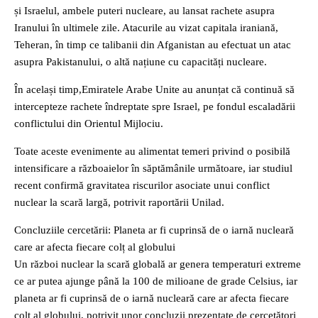
și Israelul, ambele puteri nucleare, au lansat rachete asupra
Iranului în ultimele zile. Atacurile au vizat capitala iraniană,
Teheran, în timp ce talibanii din Afganistan au efectuat un atac
asupra Pakistanului, o altă națiune cu capacități nucleare.
În același timp,Emiratele Arabe Unite au anunțat că continuă să
intercepteze rachete îndreptate spre Israel, pe fondul escaladării
conflictului din Orientul Mijlociu.
Toate aceste evenimente au alimentat temeri privind o posibilă
intensificare a războaielor în săptămânile următoare, iar studiul
recent confirmă gravitatea riscurilor asociate unui conflict
nuclear la scară largă, potrivit raportării Unilad.
Concluziile cercetării: Planeta ar fi cuprinsă de o iarnă nucleară
care ar afecta fiecare colț al globului
Un război nuclear la scară globală ar genera temperaturi extreme
ce ar putea ajunge până la 100 de milioane de grade Celsius, iar
planeta ar fi cuprinsă de o iarnă nucleară care ar afecta fiecare
colț al globului, potrivit unor concluzii prezentate de cercetători