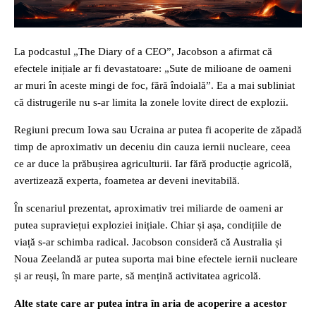
La podcastul „The Diary of a CEO”, Jacobson a afirmat că
efectele inițiale ar fi devastatoare: „Sute de milioane de oameni
ar muri în aceste mingi de foc, fără îndoială”. Ea a mai subliniat
că distrugerile nu s-ar limita la zonele lovite direct de explozii.
Regiuni precum Iowa sau Ucraina ar putea fi acoperite de zăpadă
timp de aproximativ un deceniu din cauza iernii nucleare, ceea
ce ar duce la prăbușirea agriculturii. Iar fără producție agricolă,
avertizează experta, foametea ar deveni inevitabilă.
În scenariul prezentat, aproximativ trei miliarde de oameni ar
putea supraviețui exploziei inițiale. Chiar și așa, condițiile de
viață s-ar schimba radical. Jacobson consideră că Australia și
Noua Zeelandă ar putea suporta mai bine efectele iernii nucleare
și ar reuși, în mare parte, să mențină activitatea agricolă.
Alte state care ar putea intra în aria de acoperire a acestor