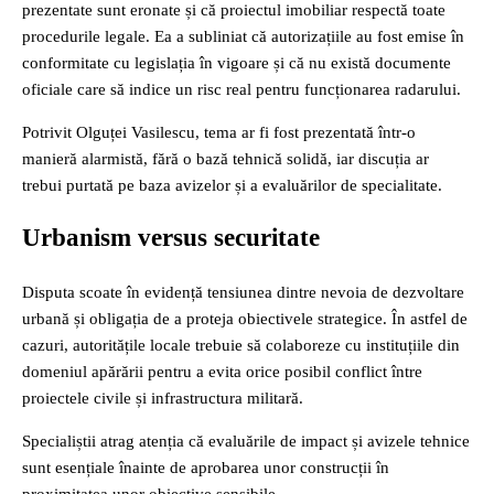
prezentate sunt eronate și că proiectul imobiliar respectă toate
procedurile legale. Ea a subliniat că autorizațiile au fost emise în
conformitate cu legislația în vigoare și că nu există documente
oficiale care să indice un risc real pentru funcționarea radarului.
Potrivit Olguței Vasilescu, tema ar fi fost prezentată într-o
manieră alarmistă, fără o bază tehnică solidă, iar discuția ar
trebui purtată pe baza avizelor și a evaluărilor de specialitate.
Urbanism versus securitate
Disputa scoate în evidență tensiunea dintre nevoia de dezvoltare
urbană și obligația de a proteja obiectivele strategice. În astfel de
cazuri, autoritățile locale trebuie să colaboreze cu instituțiile din
domeniul apărării pentru a evita orice posibil conflict între
proiectele civile și infrastructura militară.
Specialiștii atrag atenția că evaluările de impact și avizele tehnice
sunt esențiale înainte de aprobarea unor construcții în