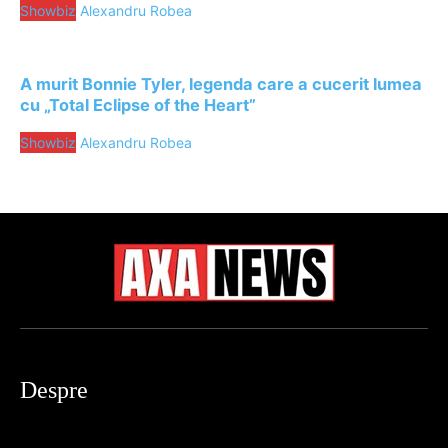
Showbiz
Alexandru Robea
A murit Bonnie Tyler, legenda care a cucerit lumea
cu „Total Eclipse of the Heart”
Showbiz
Alexandru Robea
Despre