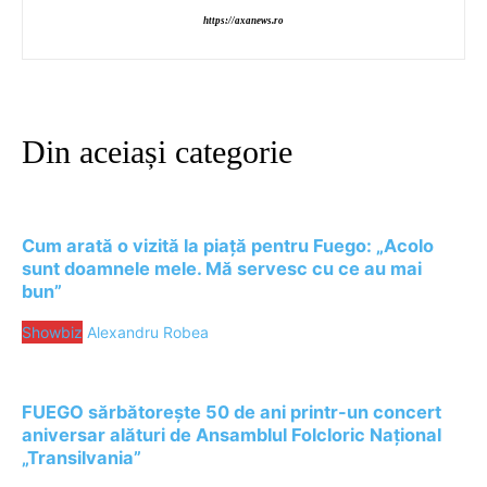
https://axanews.ro
Din aceiași categorie
Cum arată o vizită la piață pentru Fuego: „Acolo
sunt doamnele mele. Mă servesc cu ce au mai
bun”
Showbiz
Alexandru Robea
FUEGO sărbătorește 50 de ani printr-un concert
aniversar alături de Ansamblul Folcloric Național
„Transilvania”