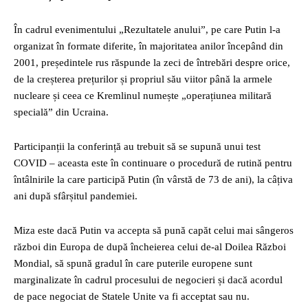
În cadrul evenimentului „Rezultatele anului”, pe care Putin l-a
organizat în formate diferite, în majoritatea anilor începând din
2001, președintele rus răspunde la zeci de întrebări despre orice,
de la creșterea prețurilor și propriul său viitor până la armele
nucleare și ceea ce Kremlinul numește „operațiunea militară
specială” din Ucraina.
Participanții la conferință au trebuit să se supună unui test
COVID – aceasta este în continuare o procedură de rutină pentru
întâlnirile la care participă Putin (în vârstă de 73 de ani), la câțiva
ani după sfârșitul pandemiei.
Miza este dacă Putin va accepta să pună capăt celui mai sângeros
război din Europa de după încheierea celui de-al Doilea Război
Mondial, să spună gradul în care puterile europene sunt
marginalizate în cadrul procesului de negocieri și dacă acordul
de pace negociat de Statele Unite va fi acceptat sau nu.