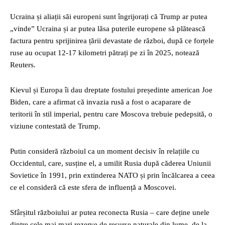
Ucraina și aliații săi europeni sunt îngrijorați că Trump ar putea
„vinde” Ucraina și ar putea lăsa puterile europene să plătească
factura pentru sprijinirea țării devastate de război, după ce forțele
ruse au ocupat 12-17 kilometri pătrați pe zi în 2025, notează
Reuters.
Kievul și Europa îi dau dreptate fostului președinte american Joe
Biden, care a afirmat că invazia rusă a fost o acaparare de
teritorii în stil imperial, pentru care Moscova trebuie pedepsită, o
viziune contestată de Trump.
Putin consideră războiul ca un moment decisiv în relațiile cu
Occidentul, care, susține el, a umilit Rusia după căderea Uniunii
Sovietice în 1991, prin extinderea NATO și prin încălcarea a ceea
ce el consideră că este sfera de influență a Moscovei.
Sfârșitul războiului ar putea reconecta Rusia – care deține unele
dintre cele mai mari rezerve de resurse naturale din lume, de la