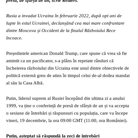
presă, de sfârșit de an, scrie Reuters.
Rusia a invadat Ucraina în februarie 2022, după opt ani de
lupte în estul Ucrainei, declanșând cea mai mare confruntare
dintre Moscova și Occident de la finalul Războiului Rece
încoace.
Președintele american Donald Trump, care spune că vrea să fie
amintit ca un pacificator, s-a plâns în repetate rânduri că
încheierea războiului din Ucraina este unul dintre obiectivele de
politică externă greu de atins în timpul celui de-al doilea mandat
al său la Casa Albă.
Putin, liderul suprem al Rusiei începând din ultima zi a anului
1999, va ține o conferință de presă de sfârșit de an și va accepta
o sesiune de întrebări și răspunsuri cu populația, care va începe
vineri, 19 decembrie, la ora 09:00 GMT (11:00, ora României).
Putin, așteptat să răspundă la zeci de întrebări