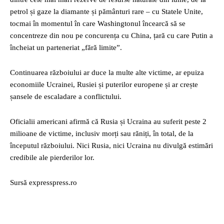
petrol și gaze la diamante și pământuri rare – cu Statele Unite,
tocmai în momentul în care Washingtonul încearcă să se
concentreze din nou pe concurența cu China, țară cu care Putin a
încheiat un parteneriat „fără limite”.
Continuarea războiului ar duce la multe alte victime, ar epuiza
economiile Ucrainei, Rusiei și puterilor europene și ar crește
șansele de escaladare a conflictului.
Oficialii americani afirmă că Rusia și Ucraina au suferit peste 2
milioane de victime, inclusiv morți sau răniți, în total, de la
începutul războiului. Nici Rusia, nici Ucraina nu divulgă estimări
credibile ale pierderilor lor.
Sursă expresspress.ro