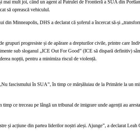
cat și mai mult joi, când un agent al Patrulei de Frontieră a SUA din Portl
rcat să oprească vehiculul.
ului din Minneapolis, DHS a declarat că șoferul a încercat să-și „transfo
grupuri progresiste și de apărare a drepturilor civile, printre care Indiv
imente sub sloganul „ICE Out For Good” (ICE să dispară definitiv) sâm
derea nopții, pentru a minimiza riscul de violență.
i „Nu fascismului în SUA”, în timp ce mărșăluiau de la Primărie la un mit
 timp ce treceau pe lângă un tribunal de imigrare unde agenții au aresta
e și acțiune din partea liderilor noștri aleși. Ajunge”, a declarat Leah