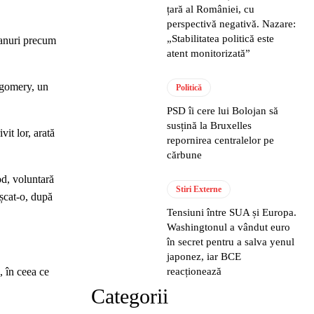
țară al României, cu
perspectivă negativă. Nazare:
„Stabilitatea politică este
ganuri precum
atent monitorizată”
ntgomery, un
Politică
PSD îi cere lui Bolojan să
susțină la Bruxelles
vit lor, arată
repornirea centralelor pe
cărbune
od, voluntară
Stiri Externe
ușcat-o, după
Tensiuni între SUA și Europa.
Washingtonul a vândut euro
în secret pentru a salva yenul
japonez, iar BCE
reacționează
, în ceea ce
Categorii