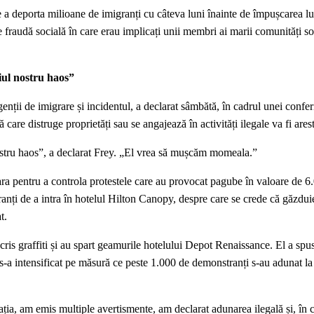
de a deporta milioane de imigranți cu câteva luni înainte de împușcarea l
 fraudă socială în care erau implicați unii membri ai marii comunități s
ul nostru haos”
nții de imigrare și incidentul, a declarat sâmbătă, în cadrul unei confer
are distruge proprietăți sau se angajează în activități ilegale va fi arest
tru haos”, a declarat Frey. „El vrea să mușcăm momeala.”
eara pentru a controla protestele care au provocat pagube în valoare de 6
anți de a intra în hotelul Hilton Canopy, despre care se crede că găzdui
t.
 scris graffiti și au spart geamurile hotelului Depot Renaissance. El a sp
-a intensificat pe măsură ce peste 1.000 de demonstranți s-au adunat la 
ația, am emis multiple avertismente, am declarat adunarea ilegală și, în 