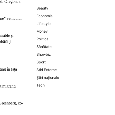
and, Oregon, a
Beauty
Economie
rme” vehiculul
Lifestyle
Money
isible și
Politică
bătă și
Sănătate
Showbiz
Sport
ing în fața
Stiri Externe
Știri naționale
Tech
t migranți
 Greenberg, co-