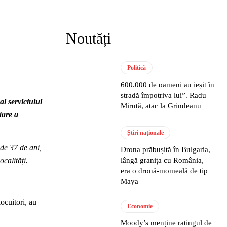
Noutăți
Politică
600.000 de oameni au ieșit în
stradă împotriva lui”. Radu
l serviciului
Miruță, atac la Grindeanu
tare a
Știri naționale
de 37 de ani,
Drona prăbușită în Bulgaria,
lângă granița cu România,
ocalități.
era o dronă-momeală de tip
Maya
ocuitori, au
Economie
Moody’s menține ratingul de