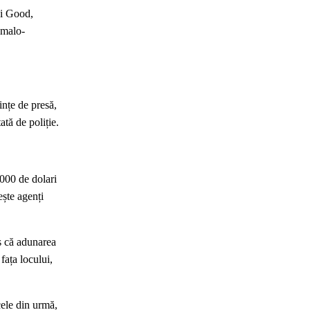
ui Good,
omalo-
ințe de presă,
ată de poliție.
.000 de dolari
ește agenți
us că adunarea
fața locului,
cele din urmă,