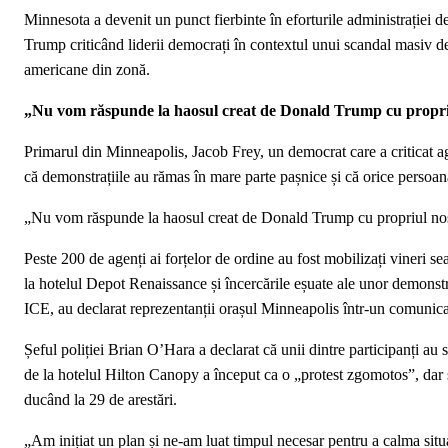
Minnesota a devenit un punct fierbinte în eforturile administrației 
Trump criticând liderii democrați în contextul unui scandal masiv de
americane din zonă.
„Nu vom răspunde la haosul creat de Donald Trump cu propri
Primarul din Minneapolis, Jacob Frey, un democrat care a criticat age
că demonstrațiile au rămas în mare parte pașnice și că orice persoană c
„Nu vom răspunde la haosul creat de Donald Trump cu propriul nos
Peste 200 de agenți ai forțelor de ordine au fost mobilizați vineri s
la hotelul Depot Renaissance și încercările eșuate ale unor demonstr
ICE, au declarat reprezentanții orașul Minneapolis într-un comunica
Șeful poliției Brian O’Hara a declarat că unii dintre participanți au
de la hotelul Hilton Canopy a început ca o „protest zgomotos”, dar s
ducând la 29 de arestări.
„Am inițiat un plan și ne-am luat timpul necesar pentru a calma situ