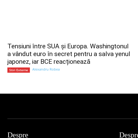
Tensiuni între SUA și Europa. Washingtonul
a vândut euro în secret pentru a salva yenul
japonez, iar BCE reacționează
Alexandru Robea
Stiri Externe
Despre
Despr