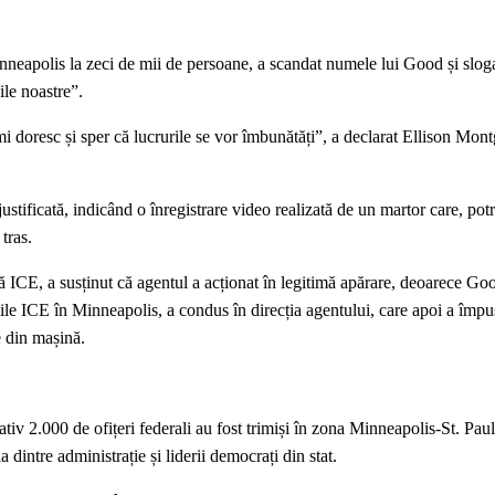
neapolis la zeci de mii de persoane, a scandat numele lui Good și slo
ile noastre”.
îmi doresc și sper că lucrurile se vor îmbunătăți”, a declarat Ellison Mo
stificată, indicând o înregistrare video realizată de un martor care, potri
tras.
ICE, a susținut că agentul a acționat în legitimă apărare, deoarece Go
nile ICE în Minneapolis, a condus în direcția agentului, care apoi a împ
e din mașină.
iv 2.000 de ofițeri federali au fost trimiși în zona Minneapolis-St. Paul
intre administrație și liderii democrați din stat.