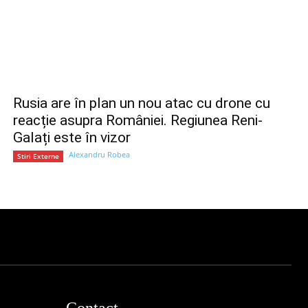
Rusia are în plan un nou atac cu drone cu
reacție asupra României. Regiunea Reni-
Galați este în vizor
Alexandru Robea
Stiri Externe
Contact