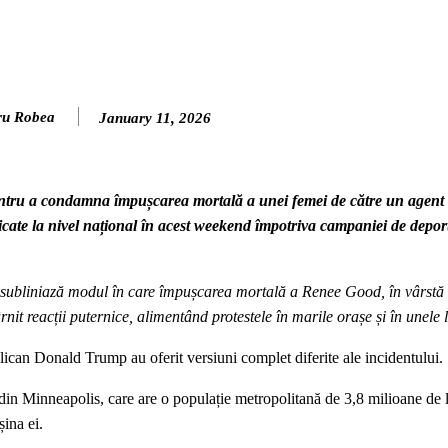
ru Robea
January 11, 2026
tru a condamna împușcarea mortală a unei femei de către un agent a
ficate la nivel național în acest weekend împotriva campaniei de depor
, subliniază modul în care împușcarea mortală a Renee Good, în vârstă 
rnit reacții puternice, alimentând protestele în marile orașe și în unele l
lican Donald Trump au oferit versiuni complet diferite ale incidentului.
in Minneapolis, care are o populație metropolitană de 3,8 milioane de l
ina ei.