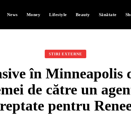
News
Money
Lifestyle
Beauty
Sănătate
Sh
STIRI EXTERNE
sive în Minneapolis
femei de către un ag
reptate pentru Rene