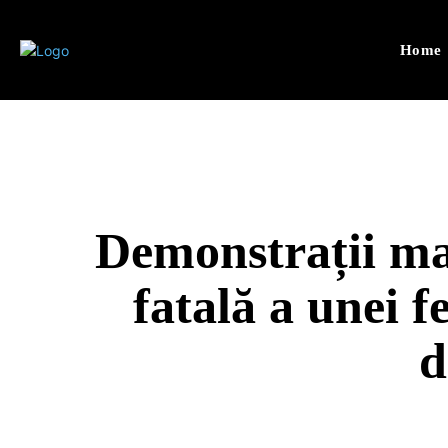
Home
Demonstrații ma
fatală a unei 
d