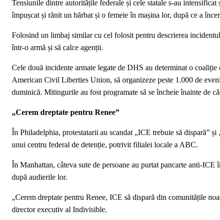
Tensiunile dintre autoritățile federale și cele statale s-au intensifi
împușcat și rănit un bărbat și o femeie în mașina lor, după ce a înce
Folosind un limbaj similar cu cel folosit pentru descrierea incident
într-o armă și să calce agenții.
Cele două incidente armate legate de DHS au determinat o coaliție de 
American Civil Liberties Union, să organizeze peste 1.000 de even
duminică. Mitingurile au fost programate să se încheie înainte de că
„Cerem dreptate pentru Renee”
În Philadelphia, protestatarii au scandat „ICE trebuie să dispară” ș
unui centru federal de detenție, potrivit filialei locale a ABC.
În Manhattan, câteva sute de persoane au purtat pancarte anti-ICE în
după audierile lor.
„Cerem dreptate pentru Renee, ICE să dispară din comunitățile noastr
director executiv al Indivisible.