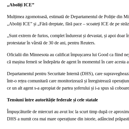
„Aboliți ICE”
Mulțimea zgomotoasă, estimată de Departamentul de Poliție din Min
„Aboliți ICE” și „Fără dreptate, fără pace – scoateți ICE de pe străz
„Sunt extrem de furios, complet îndurerat și devastat, și apoi doar 
protestatar în vârstă de 30 de ani, pentru Reuters.
Oficialii din Minnesota au calificat împușcarea lui Good ca fiind neju
că mașina femeii se îndepărta de agent în momentul în care acesta a 
Departamentul pentru Securitate Internă (DHS), care supraveghează 
într-o rețea comunitară care monitorizează și înregistrează operațiu
ce un alt agent s-a apropiat de partea șoferului și i-a spus să coboar
Tensiuni între autorităție federale și cele statale
Împușcăturile de miercuri au avut loc la scurt timp după ce aproximat
DHS a numit cea mai mare operațiune din istorie, adâncind prăpastia d