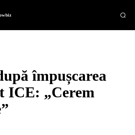
owbiz
 după împușcarea
ent ICE: „Cerem
e”