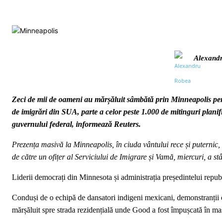
Alexand
Zeci de mii de oameni au mărșăluit sâmbătă prin Minneapolis pen
de imigrări din SUA, parte a celor peste 1.000 de mitinguri plani
guvernului federal, informează Reuters.
Prezența masivă la Minneapolis, în ciuda vântului rece și puternic
de către un ofițer al Serviciului de Imigrare și Vamă, miercuri, a stâ
Liderii democrați din Minnesota și administrația președintelui repub
Conduși de o echipă de dansatori indigeni mexicani, demonstranții d
mărșăluit spre strada rezidențială unde Good a fost împușcată în maș