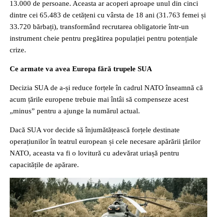
13.000 de persoane. Aceasta ar acoperi aproape unul din cinci
dintre cei 65.483 de cetățeni cu vârsta de 18 ani (31.763 femei și
33.720 bărbați), transformând recrutarea obligatorie într-un
instrument cheie pentru pregătirea populației pentru potențiale
crize.
Ce armate va avea Europa fără trupele SUA
Decizia SUA de a-și reduce forțele în cadrul NATO înseamnă că
acum țările europene trebuie mai întâi să compenseze acest
„minus” pentru a ajunge la numărul actual.
Dacă SUA vor decide să înjumătățească forțele destinate
operațiunilor în teatrul european și cele necesare apărării țărilor
NATO, aceasta va fi o lovitură cu adevărat uriașă pentru
capacitățile de apărare.