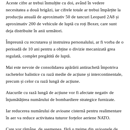
Aceste cifre ar trebui înmulțite cu doi, având în vedere
necesitatea a două brigăzi, iar cifrele totale ar trebui împărțite la
producția anuală de aproximativ 50 de tancuri Leopard 2A8 și
aproximativ 200 de vehicule de luptă cu roți Boxer, care sunt
deja distribuite în anii următori.
Împreună cu recrutarea și instruirea personalului, ar fi vorba de o
perioadă de 10 ani pentru a obține o divizie mecanizată grea
regulată, complet pregătită de luptă.
Mai este nevoie de consolidarea apărării antirachetă împotriva
rachetelor balistice cu rază medie de acțiune și intercontinentale,
precum și celor cu rază lungă de acțiune.
Atacurile cu rază lungă de acțiune vor fi afectate negativ de
înjumătățirea numărului de bombardiere strategice furnizate.
Iar reducerea numărului de avioane cisternă pentru realimentare
în aer va reduce activitatea tuturor forțelor aeriene NATO.
Care vor rămâne, de asemenea, fără o treime din avioanele de