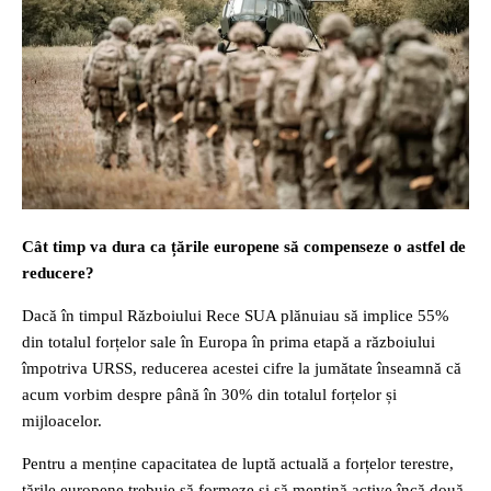
Cât timp va dura ca țările europene să compenseze o astfel de
reducere?
Dacă în timpul Războiului Rece SUA plănuiau să implice 55%
din totalul forțelor sale în Europa în prima etapă a războiului
împotriva URSS, reducerea acestei cifre la jumătate înseamnă că
acum vorbim despre până în 30% din totalul forțelor și
mijloacelor.
Pentru a menține capacitatea de luptă actuală a forțelor terestre,
țările europene trebuie să formeze și să mențină active încă două