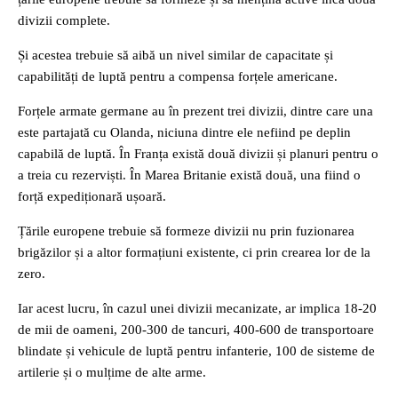
divizii complete.
Și acestea trebuie să aibă un nivel similar de capacitate și
capabilități de luptă pentru a compensa forțele americane.
Forțele armate germane au în prezent trei divizii, dintre care una
este partajată cu Olanda, niciuna dintre ele nefiind pe deplin
capabilă de luptă. În Franța există două divizii și planuri pentru o
a treia cu rezerviști. În Marea Britanie există două, una fiind o
forță expediționară ușoară.
Țările europene trebuie să formeze divizii nu prin fuzionarea
brigăzilor și a altor formațiuni existente, ci prin crearea lor de la
zero.
Iar acest lucru, în cazul unei divizii mecanizate, ar implica 18-20
de mii de oameni, 200-300 de tancuri, 400-600 de transportoare
blindate și vehicule de luptă pentru infanterie, 100 de sisteme de
artilerie și o mulțime de alte arme.