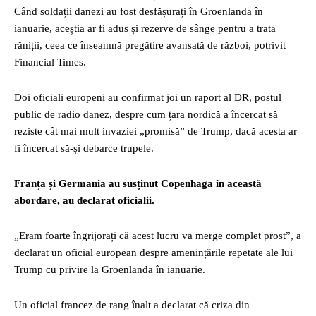
Când soldații danezi au fost desfășurați în Groenlanda în
ianuarie, aceștia ar fi adus și rezerve de sânge pentru a trata
răniții, ceea ce înseamnă pregătire avansată de război, potrivit
Financial Times.
Doi oficiali europeni au confirmat joi un raport al DR, postul
public de radio danez, despre cum țara nordică a încercat să
reziste cât mai mult invaziei „promisă” de Trump, dacă acesta ar
fi încercat să-și debarce trupele.
Franța și Germania au susținut Copenhaga în această
abordare, au declarat oficialii.
„Eram foarte îngrijorați că acest lucru va merge complet prost”, a
declarat un oficial european despre amenințările repetate ale lui
Trump cu privire la Groenlanda în ianuarie.
Un oficial francez de rang înalt a declarat că criza din