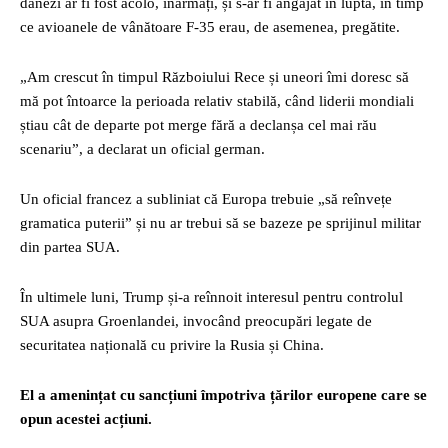
danezi ar fi fost acolo, înarmați, și s-ar fi angajat în luptă, în timp
ce avioanele de vânătoare F-35 erau, de asemenea, pregătite.
„Am crescut în timpul Războiului Rece și uneori îmi doresc să
mă pot întoarce la perioada relativ stabilă, când liderii mondiali
știau cât de departe pot merge fără a declanșa cel mai rău
scenariu”, a declarat un oficial german.
Un oficial francez a subliniat că Europa trebuie „să reînvețe
gramatica puterii” și nu ar trebui să se bazeze pe sprijinul militar
din partea SUA.
În ultimele luni, Trump și-a reînnoit interesul pentru controlul
SUA asupra Groenlandei, invocând preocupări legate de
securitatea națională cu privire la Rusia și China.
El a amenințat cu sancțiuni împotriva țărilor europene care se
opun acestei acțiuni.