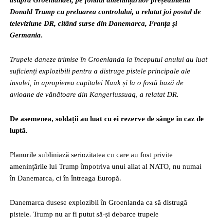
asupra Groenlandei, pe fondul amenințărilor președintelui
Donald Trump cu preluarea controlului, a relatat joi postul de
televiziune DR, citând surse din Danemarca, Franța și
Germania.
Trupele daneze trimise în Groenlanda la începutul anului au luat
suficienți explozibili pentru a distruge pistele principale ale
insulei, în apropierea capitalei Nuuk și la o fostă bază de
avioane de vânătoare din Kangerlussuaq, a relatat DR.
De asemenea, soldații au luat cu ei rezerve de sânge în caz de
luptă.
Planurile subliniază seriozitatea cu care au fost privite
amenințările lui Trump împotriva unui aliat al NATO, nu numai
în Danemarca, ci în întreaga Europă.
Danemarca dusese explozibil în Groenlanda ca să distrugă
pistele. Trump nu ar fi putut să-și debarce trupele