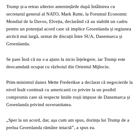
Trump și-a retras ulterior amenințările după întâlnirea cu
secretarul general al NATO, Mark Rutte, la Forumul Economic
Mondial de la Davos, Elveția, declarând că au stabilit un cadru
pentru un potențial acord care să implice Groenlanda și regiunea
arctică mai largă, urmat de discuții între SUA, Danemarca și
Groenlanda.
Se pare însă că nu s-a ajuns la nicio înțelegere, iar Trump este
deocamdată ocupat cu războiul din Orientul Mijlociu.
Prim-ministrul danez Mette Frederikse a declarat că negocierile la
nivel înalt continuă cu americanii cu privire la un posibil
compromis care să respecte liniile roșii impuse de Danemarca și
Groenlanda privind suveranitatea.
„Sper la un acord, dar, așa cum am spus, dorința lui Trump de a
prelua Groenlanda rămâne intactă”, a spus ea.