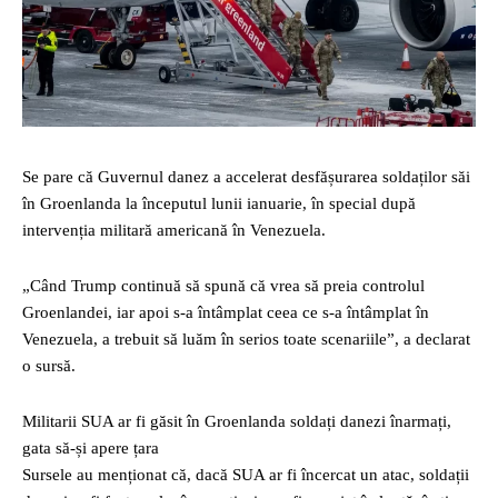
Se pare că Guvernul danez a accelerat desfășurarea soldaților săi
în Groenlanda la începutul lunii ianuarie, în special după
intervenția militară americană în Venezuela.
„Când Trump continuă să spună că vrea să preia controlul
Groenlandei, iar apoi s-a întâmplat ceea ce s-a întâmplat în
Venezuela, a trebuit să luăm în serios toate scenariile”, a declarat
o sursă.
Militarii SUA ar fi găsit în Groenlanda soldați danezi înarmați,
gata să-și apere țara
Sursele au menționat că, dacă SUA ar fi încercat un atac, soldații