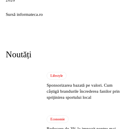
2026
Sursă informateca.ro
Noutăți
Lifestyle
Sponsorizarea bazată pe valori. Cum
câștigă brandurile încrederea fanilor prin
sprijinirea sportului local
Economie
Reducere de 3% la impozit pentru mai