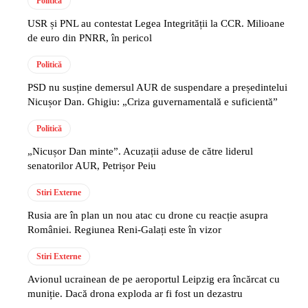
Politică
USR și PNL au contestat Legea Integrității la CCR. Milioane
de euro din PNRR, în pericol
Politică
PSD nu susține demersul AUR de suspendare a președintelui
Nicușor Dan. Ghigiu: „Criza guvernamentală e suficientă”
Politică
„Nicușor Dan minte”. Acuzații aduse de către liderul
senatorilor AUR, Petrișor Peiu
Stiri Externe
Rusia are în plan un nou atac cu drone cu reacție asupra
României. Regiunea Reni-Galați este în vizor
Stiri Externe
Avionul ucrainean de pe aeroportul Leipzig era încărcat cu
muniție. Dacă drona exploda ar fi fost un dezastru