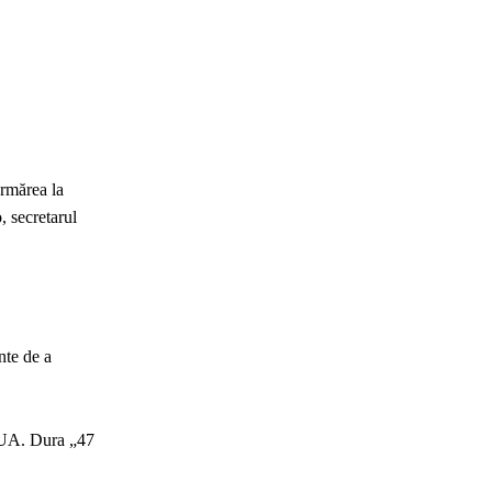
urmărea la
, secretarul
nte de a
i SUA. Dura „47