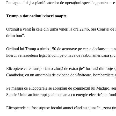
Pentagonului și a planificatorilor de operațiuni speciale, pentru a se 
Trump a dat ordinul vineri noapte
Ordinul a venit în cele din urmă vineri la ora 22:46, ora Coastei d
drum bun”.
Ordinul lui Trump a trimis 150 de aeronave pe cer, a declanșat un ra
liderul venezuelean legat la ochi pe o navă de război americană și cu 
Elicoptere care transportau o „forță de extracție” formată din forțe
Caraibelor, cu un ansamblu de avioane de vânătoare, bombardiere și 
Pe măsură ce elicopterele se apropiau de complexul lui Maduro, aero
Statele Unite au întrerupt și alimentarea cu energie electrică, cufun
Elicopterele au fost supuse focului atunci când au ajuns în „zona țin