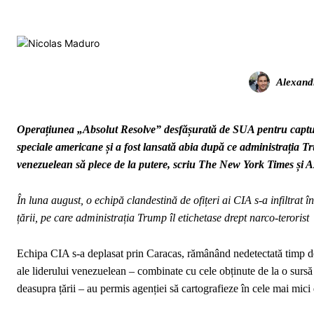
Alexand
Operațiunea „Absolut Resolve” desfășurată de SUA pentru capturar
speciale americane și a fost lansată abia după ce administrația Tru
venezuelean să plece de la putere, scriu The New York Times și A
În luna august, o echipă clandestină de ofițeri ai CIA s-a infiltrat
țării, pe care administrația Trump îl etichetase drept narco-terorist
Echipa CIA s-a deplasat prin Caracas, rămânând nedetectată timp de l
ale liderului venezuelean – combinate cu cele obținute de la o sursă 
deasupra țării – au permis agenției să cartografieze în cele mai mici d