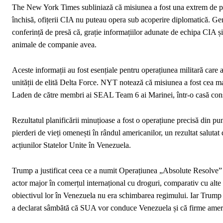
The New York Times subliniază că misiunea a fost una extrem de per
închisă, ofițerii CIA nu puteau opera sub acoperire diplomatică. Gen
conferință de presă că, grație informațiilor adunate de echipa CIA și
animale de companie avea.
Aceste informații au fost esențiale pentru operațiunea militară care a
unității de elită Delta Force. NYT notează că misiunea a fost cea ma
Laden de către membri ai SEAL Team 6 ai Marinei, într-o casă cons
Rezultatul planificării minuțioase a fost o operațiune precisă din pun
pierderi de vieți omenești în rândul americanilor, un rezultat salutat
acțiunilor Statelor Unite în Venezuela.
Trump a justificat ceea ce a numit Operațiunea „Absolute Resolve” dr
actor major în comerțul internațional cu droguri, comparativ cu alte ță
obiectivul lor în Venezuela nu era schimbarea regimului. Iar Trump 
a declarat sâmbătă că SUA vor conduce Venezuela și că firme american