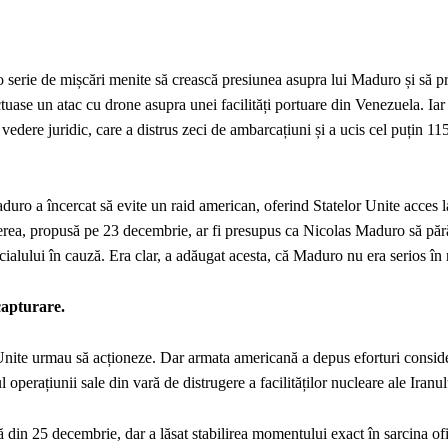
o serie de mișcări menite să crească presiunea asupra lui Maduro și să p
ase un atac cu drone asupra unei facilități portuare din Venezuela. Iar
edere juridic, care a distrus zeci de ambarcațiuni și a ucis cel puțin 11
duro a încercat să evite un raid american, oferind Statelor Unite acces l
rea, propusă pe 23 decembrie, ar fi presupus ca Nicolas Maduro să păr
cialului în cauză. Era clar, a adăugat acesta, că Maduro nu era serios în 
capturare.
Unite urmau să acționeze. Dar armata americană a depus eforturi consid
operațiunii sale din vară de distrugere a facilităților nucleare ale Iranul
in 25 decembrie, dar a lăsat stabilirea momentului exact în sarcina ofi