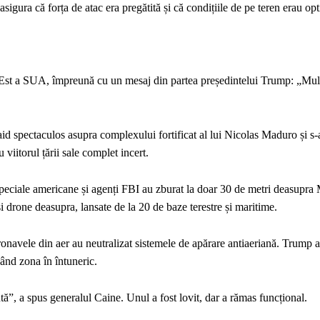
asigura că forța de atac era pregătită și că condițiile de pe teren erau op
e Est a SUA, împreună cu un mesaj din partea președintelui Trump: „Mul
id spectaculos asupra complexului fortificat al lui Nicolas Maduro și s-
viitorul țării sale complet incert.
 speciale americane și agenți FBI au zburat la doar 30 de metri deasupra 
drone deasupra, lansate de la 20 de baze terestre și maritime.
navele din aer au neutralizat sistemele de apărare antiaeriană. Trump a
dând zona în întuneric.
tă”, a spus generalul Caine. Unul a fost lovit, dar a rămas funcțional.