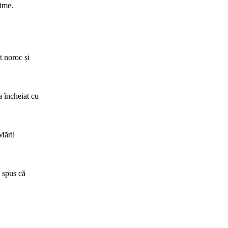
time.
t noroc și
a încheiat cu
Mării
 spus că