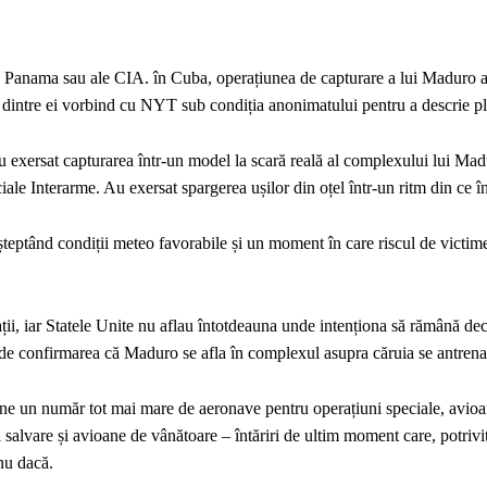
 în Panama sau ale CIA. în Cuba, operațiunea de capturare a lui Maduro a 
nii dintre ei vorbind cu NYT sub condiția anonimatului pentru a descrie pl
 exersat capturarea într-un model la scară reală al complexului lui Mad
 Interarme. Au exersat spargerea ușilor din oțel într-un ritm din ce în
teptând condiții meteo favorabile și un moment în care riscul de victime 
ții, iar Statele Unite nu aflau întotdeauna unde intenționa să rămână dec
de confirmarea că Maduro se afla în complexul asupra căruia se antrenas
iune un număr tot mai mare de aeronave pentru operațiuni speciale, avioa
salvare și avioane de vânătoare – întăriri de ultim moment care, potrivit 
nu dacă.