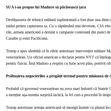
SUA i-au propus lui Maduro să părăsească țara
Desfășurarea de tehnică militară suplimentară a fost doar una dintr-
raidul pentru capturarea sa. Cu o săptămână mai devreme, CIA efectu
zile, armata americană a derulat o campanie contestată din punct de v
Caraibe și estul Pacificului.
Trump a spus sâmbătă că în zilele anterioare intervenției militare Ma
venezuelean. Un oficial american a declarat pentru NYT că înțelege
pentru Turcia. Însă Maduro a respins cu furie acest plan, potrivit ofi
Prăbușirea negocierilor a pregătit terenul pentru misiunea de 
Probabil că guvernul venezuelean nu avea mari îndoieli că Statele 
a menține așa-numita surpriză tactică, la fel cum a procedat în timpul 
Trump autorizase armata americană să meargă înainte cu planul încă d