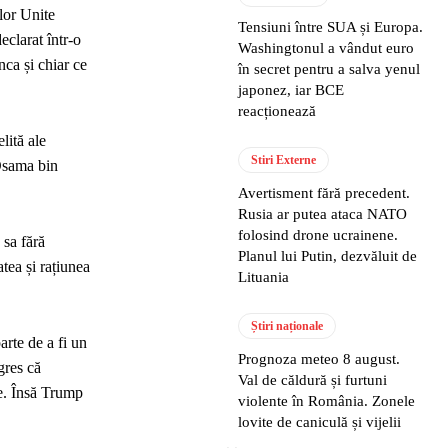
lor Unite
Tensiuni între SUA și Europa.
eclarat într-o
Washingtonul a vândut euro
nca și chiar ce
în secret pentru a salva yenul
japonez, iar BCE
reacționează
lită ale
Stiri Externe
 Osama bin
Avertisment fără precedent.
Rusia ar putea ataca NATO
folosind drone ucrainene.
 sa fără
Planul lui Putin, dezvăluit de
tea și rațiunea
Lituania
Știri naționale
rte de a fi un
Prognoza meteo 8 august.
gres că
Val de căldură și furtuni
te. Însă Trump
violente în România. Zonele
lovite de caniculă și vijelii