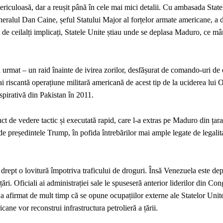
iculoasă, dar a reușit până în cele mai mici detalii. Cu ambasada State
eralul Dan Caine, șeful Statului Major al forțelor armate americane, a d
 de ceilalți implicați, Statele Unite știau unde se deplasa Maduro, ce mâ
 urmat – un raid înainte de ivirea zorilor, desfășurat de comando-uri de e
i riscantă operațiune militară americană de acest tip de la uciderea lui
pirativă din Pakistan în 2011.
ct de vedere tactic și executată rapid, care l-a extras pe Maduro din țara
 de președintele Trump, în pofida întrebărilor mai ample legate de legalita
ept o lovitură împotriva traficului de droguri. Însă Venezuela este depa
ri. Oficiali ai administrației sale le spuseseră anterior liderilor din Con
a afirmat de mult timp că se opune ocupațiilor externe ale Statelor Uni
e vor reconstrui infrastructura petrolieră a țării.