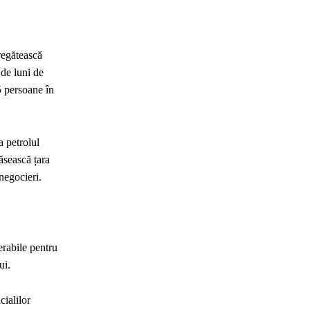
regătească
 de luni de
5 persoane în
a petrolul
ăsească țara
negocieri.
erabile pentru
ui.
cialilor