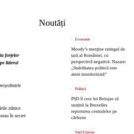
Noutăți
Economie
Moody’s menține ratingul de
a forțelor
țară al României, cu
perspectivă negativă. Nazare:
pe liderul
„Stabilitatea politică este
atent monitorizată”
președintele
Politică
PSD îi cere lui Bolojan să
susțină la Bruxelles
rile zilnice
repornirea centralelor pe
urau în secret
cărbune
Stiri Externe