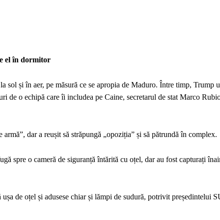
e el în dormitor
ți la sol și în aer, pe măsură ce se apropia de Maduro. Între timp, Trump 
uri de o echipă care îi includea pe Caine, secretarul de stat Marco Rubio
e armă”, dar a reușit să străpungă „opoziția” și să pătrundă în complex.
ugă spre o cameră de siguranță întărită cu oțel, dar au fost capturați înai
gă ușa de oțel și adusese chiar și lămpi de sudură, potrivit președintelu