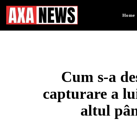
Home
Cum s-a des
capturare a lu
altul pâ