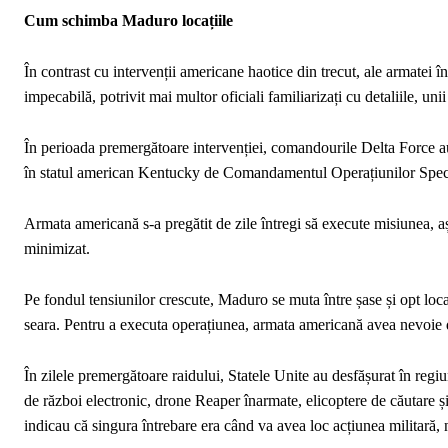
Cum schimba Maduro locațiile
În contrast cu intervenții americane haotice din trecut, ale armatei
impecabilă, potrivit mai multor oficiali familiarizați cu detaliile, u
În perioada premergătoare intervenției, comandourile Delta Force au
în statul american Kentucky de Comandamentul Operațiunilor Speciale
Armata americană s-a pregătit de zile întregi să execute misiunea, aș
minimizat.
Pe fondul tensiunilor crescute, Maduro se muta între șase și opt loca
seara. Pentru a executa operațiunea, armata americană avea nevoie 
În zilele premergătoare raidului, Statele Unite au desfășurat în reg
de război electronic, drone Reaper înarmate, elicoptere de căutare și 
indicau că singura întrebare era când va avea loc acțiunea militară, 