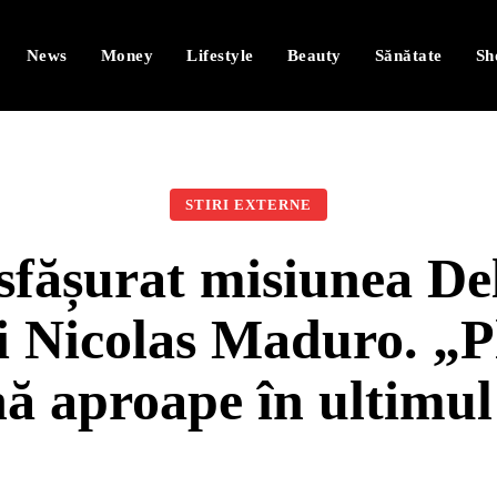
News
Money
Lifestyle
Beauty
Sănătate
Sh
STIRI EXTERNE
fășurat misiunea De
i Nicolas Maduro. „P
nă aproape în ultim