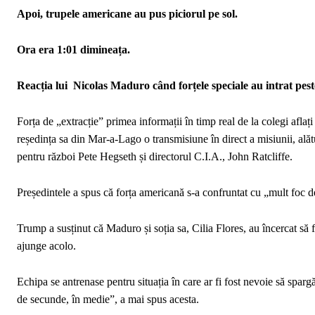
Apoi, trupele americane au pus piciorul pe sol.
Ora era 1:01 dimineața.
Reacția lui Nicolas Maduro când forțele speciale au intrat pest
Forța de „extracție” primea informații în timp real de la colegi afla
reședința sa din Mar-a-Lago o transmisiune în direct a misiunii, alăt
pentru război Pete Hegseth și directorul C.I.A., John Ratcliffe.
Președintele a spus că forța americană s-a confruntat cu „mult foc d
Trump a susținut că Maduro și soția sa, Cilia Flores, au încercat să f
ajunge acolo.
Echipa se antrenase pentru situația în care ar fi fost nevoie să spar
de secunde, în medie”, a mai spus acesta.