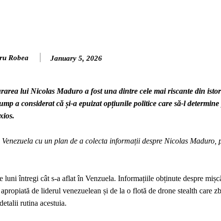
ru Robea
January 5, 2026
ea lui Nicolas Maduro a fost una dintre cele mai riscante din istori
mp a considerat că și-a epuizat opțiunile politice care să-l determine 
xios.
 în Venezuela cu un plan de a colecta informații despre Nicolas Maduro, 
uni întregi cât s-a aflat în Venzuela. Informațiile obținute despre mișcă
apropiată de liderul venezuelean și de la o flotă de drone stealth care zb
etalii rutina acestuia.