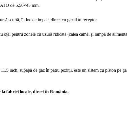
d NATO de 5,56×45 mm.
ursă scurtă, în loc de impact direct cu gazul în receptor.
oţel pentru zonele cu uzură ridicată (calea camei şi rampa de aliment
1,5 inch, supapă de gaz în patru poziţii, este un sistem cu piston pe ga
 la fabrici locale, direct în România.