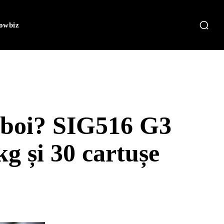
owbiz
zboi? SIG516 G3
kg și 30 cartușe