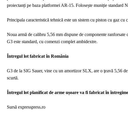
proiectanți pe baza platformei AR-15. Folosește muniție standar
Principala caracteristică tehnică este un sistem cu piston cu gaz cu c
Noua armă de calibru 5,56 mm dispune de componente ranforsate cu 
G3 este standard, cu comenzi complet ambidextre.
Întregul lot fabricat în România
G3 de la SIG Sauer, vine cu un amortizor SLX, are o ţeavă 5,56 de 1
scurtă.
Întregul lot planificat de arme ușoare va fi fabricat în întregime
Sursă expresspress.ro