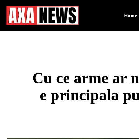
Home
Cu ce arme ar 
e principala pu