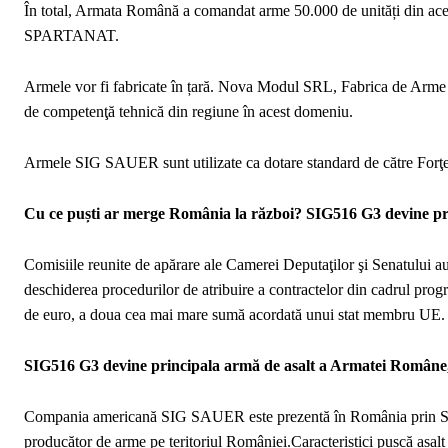
În total, Armata Română a comandat arme 50.000 de unități din aceas
SPARTANAT.
Armele vor fi fabricate în țară. Nova Modul SRL, Fabrica de Arme 
de competenţă tehnică din regiune în acest domeniu.
Armele SIG SAUER sunt utilizate ca dotare standard de către Forţel
Cu ce puști ar merge România la război? SIG516 G3 devine prin
Comisiile reunite de apărare ale Camerei Deputaţilor şi Senatului 
deschiderea procedurilor de atribuire a contractelor din cadrul pr
de euro, a doua cea mai mare sumă acordată unui stat membru UE.
SIG516 G3 devine principala armă de asalt a Armatei Române, 
Compania americană SIG SAUER este prezentă în România prin SSI Le
producător de arme pe teritoriul României.Caracteristici pușcă 