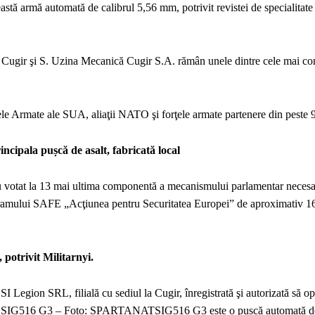
tă armă automată de calibrul 5,56 mm, potrivit revistei de specialitate
Cugir şi S. Uzina Mecanică Cugir S.A. rămân unele dintre cele mai con
e Armate ale SUA, aliaţii NATO şi forţele armate partenere din peste 90
cipala pușcă de asalt, fabricată local
au votat la 13 mai ultima componentă a mecanismului parlamentar necesa
ogramului SAFE „Acţiunea pentru Securitatea Europei” de aproximativ 1
potrivit Militarnyi.
gion SRL, filială cu sediul la Cugir, înregistrată şi autorizată să op
asalt SIG516 G3 – Foto: SPARTANATSIG516 G3 este o pușcă automată d