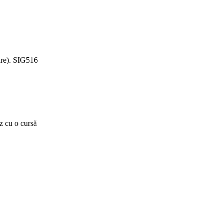
are). SIG516
z cu o cursă