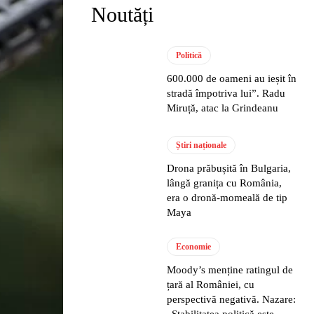
Noutăți
Politică
600.000 de oameni au ieșit în
stradă împotriva lui”. Radu
Miruță, atac la Grindeanu
Știri naționale
Drona prăbușită în Bulgaria,
lângă granița cu România,
era o dronă-momeală de tip
Maya
Economie
Moody’s menține ratingul de
țară al României, cu
perspectivă negativă. Nazare:
„Stabilitatea politică este