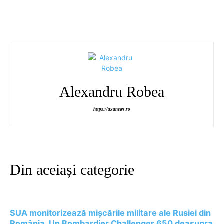
Alexandru Robea
https://axanews.ro
Din aceiași categorie
SUA monitorizează mișcările militare ale Rusiei din
România. Un Bombardier Challenger 650 deasupra