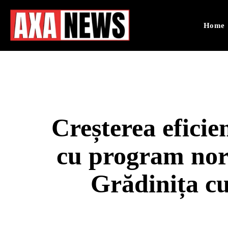
Home
Creșterea eficie
cu program nor
Grădinița c