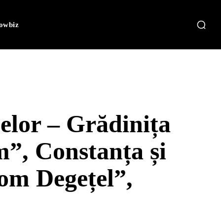
owbiz
lelor – Grădinița
”, Constanța și
om Degețel”,