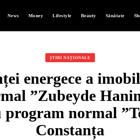
News
Money
Lifestyle
Beauty
Sănătate
Sh
ȘTIRI NAȚIONALE
nței energece a imobi
mal ”Zubeyde Hanim
u program normal ”T
Constanța