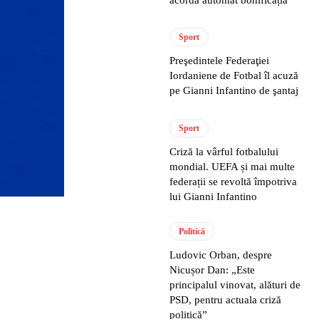
acordă automat bonificația
Sport
Preşedintele Federaţiei
Iordaniene de Fotbal îl acuză
pe Gianni Infantino de şantaj
Sport
Criză la vârful fotbalului
mondial. UEFA și mai multe
federații se revoltă împotriva
lui Gianni Infantino
Politică
Ludovic Orban, despre
Nicușor Dan: „Este
principalul vinovat, alături de
PSD, pentru actuala criză
politică”