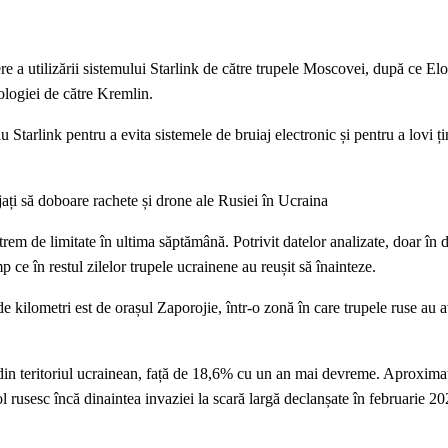
ere a utilizării sistemului Starlink de către trupele Moscovei, după ce E
ologiei de către Kremlin.
u Starlink pentru a evita sistemele de bruiaj electronic și pentru a lovi ți
ți să doboare rachete și drone ale Rusiei în Ucraina
xtrem de limitate în ultima săptămână. Potrivit datelor analizate, doar în 
mp ce în restul zilelor trupele ucrainene au reușit să înainteze.
e kilometri est de orașul Zaporojie, într-o zonă în care trupele ruse au 
% din teritoriul ucrainean, față de 18,6% cu un an mai devreme. Aproxim
l rusesc încă dinaintea invaziei la scară largă declanșate în februarie 20