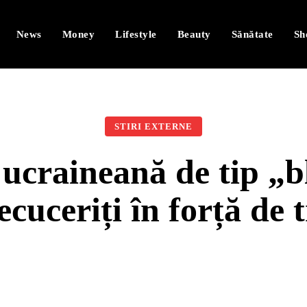
News
Money
Lifestyle
Beauty
Sănătate
Sh
STIRI EXTERNE
ucraineană de tip „bl
ecuceriți în forță de 