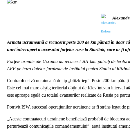
Alexandr
Armata ucraineană a recucerit peste 200 de km pătrați în doar cât
unei întreruperi a accesului forțelor ruse la Starlink, care ar fi a
Forțele armate ale Ucraina au recucerit 201 kim pătrați de teritoriu
AFP pe baza datelor furnizate de Institulul pentru Studiu al Război
Contraofensivă ucraineană de tip „blitzkrieg”. Peste 200 km pătrați r
Este cel mai mare câștig teritorial obținut de Kiev într-un interval a
este aproape egală cu totalul avansurilor realizate de Rusia pe parcur
Potrivit ISW, succesul operațiunilor ucrainene ar fi strâns legat de 
„Aceste contraatacuri ucrainene beneficiază probabil de blocarea acces
perturbează comunicațiile comandamentului”, arată institutul americ