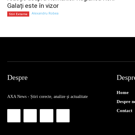
Galați este în vizor
Alexandru Robea
Stiri Externe
Despre
Despr
Home
AXA News - Știri corecte, analize și actualitate
Despre n
Contact