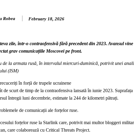
u Robea
February 18, 2026
eva zile, într-o contraofensivă fără precedent din 2023. Avansul vine
fectat grav comunicațiile Moscovei pe front.
 de la armata rusă, în intervalul miercuri-duminică, potrivit unei anali
ului (ISM)
ecuceriți în forță de trupele ucrainene
tât de scurt de timp de la contraofensiva lansată în iunie 2023. Suprafața
sul întregii luni decembrie, estimate la 244 de kilometri pătrați.
problemele de comunicații ale forțelor ruse.
ului forțelor ruse la Starlink care, potrivit mai multor bloggeri militari
an, care colaborează cu Critical Threats Project.