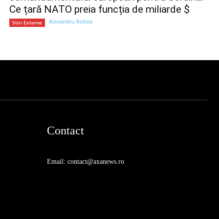
Ce țară NATO preia funcția de miliarde $
Alexandru Robea
Stiri Externe
Contact
Email: contact@axanews.ro