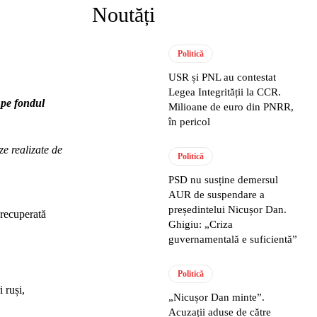
Noutăți
Politică
USR și PNL au contestat
Legea Integrității la CCR.
 pe fondul
Milioane de euro din PNRR,
în pericol
ze realizate de
Politică
PSD nu susține demersul
AUR de suspendare a
președintelui Nicușor Dan.
 recuperată
Ghigiu: „Criza
guvernamentală e suficientă”
Politică
 ruși,
„Nicușor Dan minte”.
Acuzații aduse de către