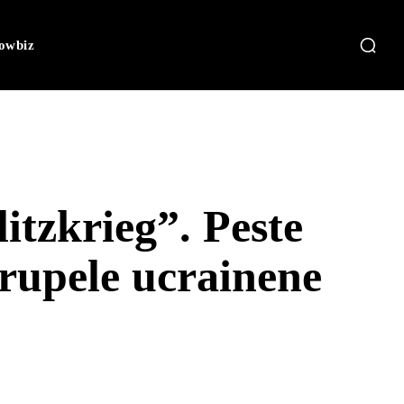
owbiz
itzkrieg”. Peste
trupele ucrainene