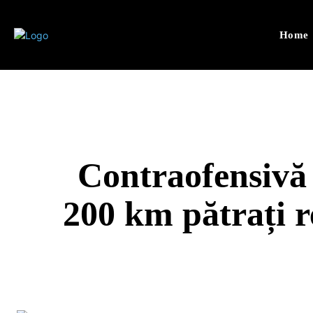
Home
Contraofensivă 
200 km pătrați r