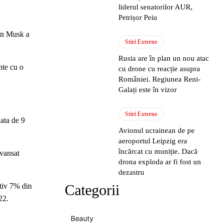
liderul senatorilor AUR,
Petrișor Peiu
lon Musk a
Stiri Externe
Rusia are în plan un nou atac
nte cu o
cu drone cu reacție asupra
României. Regiunea Reni-
Galați este în vizor
Stiri Externe
data de 9
Avionul ucrainean de pe
aeroportul Leipzig era
încărcat cu muniție. Dacă
avansat
drona exploda ar fi fost un
dezastru
ativ 7% din
Categorii
22.
Beauty