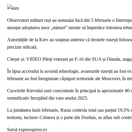
Observatori militari ruși au semnalat încă din 5 februarie o întrerup
anunțat adoptarea unor „măsuri” menite să împiedice folosirea tehn
Autoritățile de la Kiev au susținut anterior că dronele rusești folosea
precizie ridicată.
Citește și: VIDEO Piloți veterani pe F-16 din SUA și Olanda, angaja
În lipsa accesului la această tehnologie, avansurile rusești au fost e
februarie au fost înregistrate câștiguri teritoriale ale Moscovei, în ti
Cuceririle Kievului sunt concentrate în principal la aproximativ 80 d
semnificativ începând din vara anului 2025.
La jumătatea lunii februarie, Rusia controla total sau parțial 19,5
teritoriu, inclusiv Crimeea și o parte din Donbas, se aflau sub contro
Sursă expresspress.ro