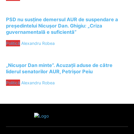
PSD nu susține demersul AUR de suspendare a
președintelui Nicușor Dan. Ghigiu: „Criza
guvernamentală e suficientă”
Politică
Alexandru Robea
„Nicușor Dan minte”. Acuzații aduse de către
liderul senatorilor AUR, Petrișor Peiu
Politică
Alexandru Robea