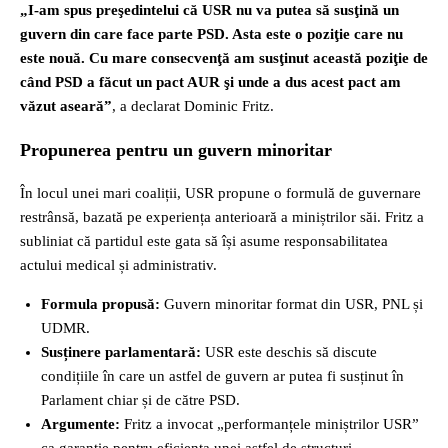
„I-am spus preşedintelui că USR nu va putea să susţină un
guvern din care face parte PSD. Asta este o poziţie care nu
este nouă. Cu mare consecvenţă am susţinut această poziţie de
când PSD a făcut un pact AUR şi unde a dus acest pact am
văzut aseară”
, a declarat Dominic Fritz.
Propunerea pentru un guvern minoritar
În locul unei mari coaliții, USR propune o formulă de guvernare
restrânsă, bazată pe experiența anterioară a miniștrilor săi. Fritz a
subliniat că partidul este gata să își asume responsabilitatea
actului medical și administrativ.
Formula propusă:
Guvern minoritar format din USR, PNL și
UDMR.
Susținere parlamentară:
USR este deschis să discute
condițiile în care un astfel de guvern ar putea fi susținut în
Parlament chiar și de către PSD.
Argumente:
Fritz a invocat „performanțele miniștrilor USR”