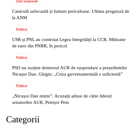
Știri naționale
Caniculă sufocantă și furtuni periculoase. Ultima prognoză de
la ANM
Politică
USR și PNL au contestat Legea Integrității la CCR. Milioane
de euro din PNRR, în pericol
Politică
PSD nu susține demersul AUR de suspendare a președintelui
Nicușor Dan. Ghigiu: „Criza guvernamentală e suficientă”
Politică
„Nicușor Dan minte”. Acuzații aduse de către liderul
senatorilor AUR, Petrișor Peiu
Categorii