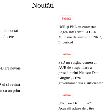
Noutăți
Politică
USR și PNL au contestat
ial-democrat
Legea Integrității la CCR.
conducere,
Milioane de euro din PNRR,
în pericol
Politică
PSD nu susține demersul
AUR de suspendare a
PSD are nevoie
președintelui Nicușor Dan.
Ghigiu: „Criza
guvernamentală e suficientă”
D-ul să revină
jan cu un prim-
Politică
„Nicușor Dan minte”.
Acuzații aduse de către