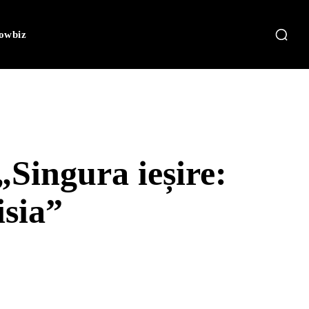
owbiz
„Singura ieșire:
isia”