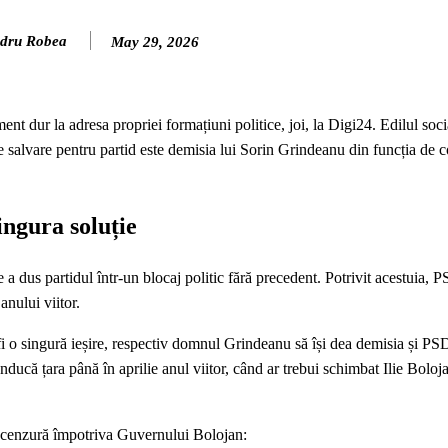
dru Robea
May 29, 2026
t dur la adresa propriei formațiuni politice, joi, la Digi24. Edilul soc
e salvare pentru partid este demisia lui Sorin Grindeanu din funcția de 
ingura soluție
a dus partidul într-un blocaj politic fără precedent. Potrivit acestuia, 
anului viitor.
 fi o singură ieșire, respectiv domnul Grindeanu să își dea demisia și PS
onducă țara până în aprilie anul viitor, când ar trebui schimbat Ilie Bolo
de cenzură împotriva Guvernului Bolojan: