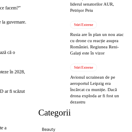
liderul senatorilor AUR,
r ce facem?”
Petrișor Peiu
e la guvernare.
Stiri Externe
Rusia are în plan un nou atac
cu drone cu reacție asupra
României. Regiunea Reni-
ază că o
Galați este în vizor
Stiri Externe
oteze în 2028,
Avionul ucrainean de pe
aeroportul Leipzig era
încărcat cu muniție. Dacă
D ar fi scăzut
drona exploda ar fi fost un
dezastru
Categorii
te a
Beauty