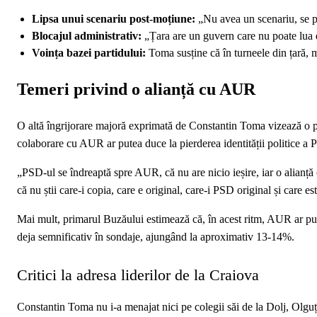
Lipsa unui scenariu post-moțiune:
„Nu avea un scenariu, se pa
Blocajul administrativ:
„Țara are un guvern care nu poate lua d
Voința bazei partidului:
Toma susține că în turneele din țară, 
Temeri privind o alianță cu AUR
O altă îngrijorare majoră exprimată de Constantin Toma vizează o p
colaborare cu AUR ar putea duce la pierderea identității politice a PS
„PSD-ul se îndreaptă spre AUR, că nu are nicio ieșire, iar o alian
că nu știi care-i copia, care e original, care-i PSD original și care 
Mai mult, primarul Buzăului estimează că, în acest ritm, AUR ar put
deja semnificativ în sondaje, ajungând la aproximativ 13-14%.
Critici la adresa liderilor de la Craiova
Constantin Toma nu i-a menajat nici pe colegii săi de la Dolj, Olguț