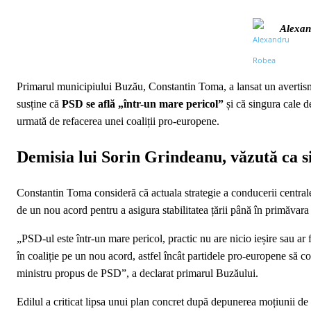
Alexan
Primarul municipiului Buzău, Constantin Toma, a lansat un avertismen
susține că
PSD se află „într-un mare pericol”
și că singura cale d
urmată de refacerea unei coaliții pro-europene.
Demisia lui Sorin Grindeanu, văzută ca s
Constantin Toma consideră că actuala strategie a conducerii centrale 
de un nou acord pentru a asigura stabilitatea țării până în primăvara 
„PSD-ul este într-un mare pericol, practic nu are nicio ieșire sau ar
în coaliție pe un nou acord, astfel încât partidele pro-europene să c
ministru propus de PSD”, a declarat primarul Buzăului.
Edilul a criticat lipsa unui plan concret după depunerea moțiunii 