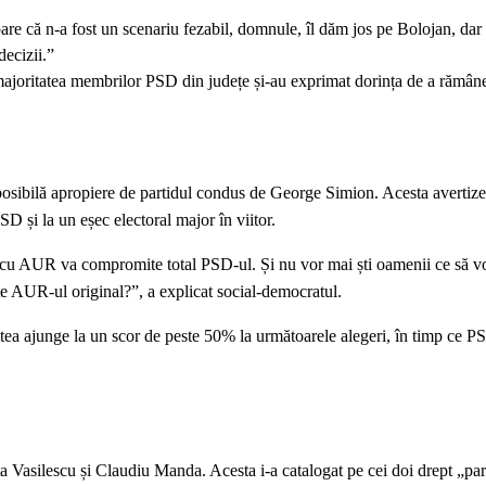
re că n-a fost un scenariu fezabil, domnule, îl dăm jos pe Bolojan, da
ecizii.”
majoritatea membrilor PSD din județe și-au exprimat dorința de a rămân
osibilă apropiere de partidul condus de George Simion. Acesta avertize
D și la un eșec electoral major în viitor.
ță cu AUR va compromite total PSD-ul. Și nu vor mai ști oamenii ce să v
este AUR-ul original?”, a explicat social-democratul.
ea ajunge la un scor de peste 50% la următoarele alegeri, în timp ce PS
a Vasilescu și Claudiu Manda. Acesta i-a catalogat pe cei doi drept „par