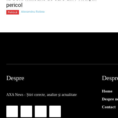
pericol
Alexandru Robea
Politică
Despre
Despr
Home
AXA News - Știri corecte, analize și actualitate
Despre n
Contact