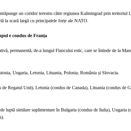
 străpunge un coridor terestru către regiunea Kaliningrad prin teritoriul 
ctă la scară largă cu principalele forțe ale NATO.
upul e condus de Franța
ivă, permanentă, de-a lungul Flancului estic, care se întinde de la Mar
stonia, Ungaria, Letonia, Lituania, Polonia, România și Slovacia.
ndus de Regatul Unit), Letonia (condus de Canada), Lituania (condus de G
i de luptă similare suplimentare în Bulgaria (condus de Italia), Ungaria 
a).