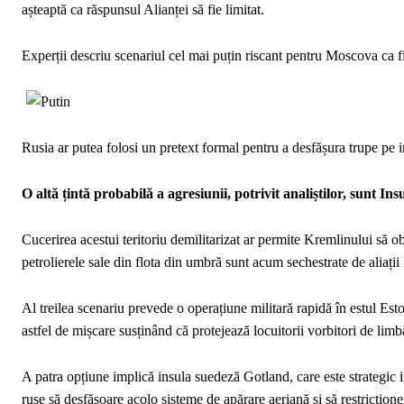
așteaptă ca răspunsul Alianței să fie limitat.
Experții descriu scenariul cel mai puțin riscant pentru Moscova ca 
Rusia ar putea folosi un pretext formal pentru a desfășura trupe pe i
O altă țintă probabilă a agresiunii, potrivit analiștilor, sunt In
Cucerirea acestui teritoriu demilitarizat ar permite Kremlinului să 
petrolierele sale din flota din umbră sunt acum sechestrate de aliaț
Al treilea scenariu prevede o operațiune militară rapidă în estul Est
astfel de mișcare susținând că protejează locuitorii vorbitori de limb
A patra opțiune implică insula suedeză Gotland, care este strategic i
ruse să desfășoare acolo sisteme de apărare aeriană și să restricțion