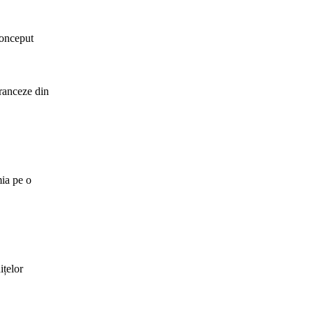
conceput
franceze din
mia pe o
ițelor