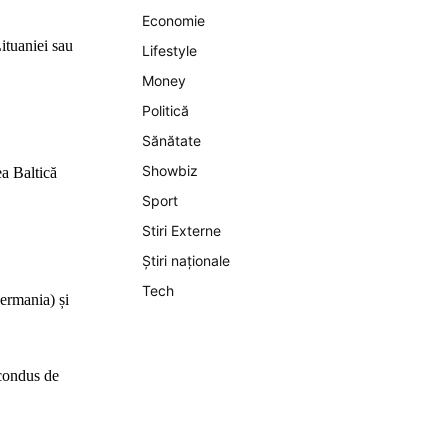
Economie
Lituaniei sau
Lifestyle
Money
Politică
Sănătate
Showbiz
ea Baltică
Sport
Stiri Externe
Știri naționale
Tech
ermania) și
(condus de