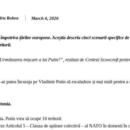
dru Robea
March 4, 2026
 împotriva țărilor europene. Aceștia descriu cinci scenarii specifice de
itorii.
„Următoarea mișcare a lui Putin?”, realizat de Centrul Scowcroft pentru
 l-ar putea încuraja pe Vladimir Putin să escaladeze și mai mult pentru a r
tonia.
a. Putin vrea să ocupe 16 teritorii
steze Articolul 5 – Clauza de apărare colectivă – al NATO în domenii în 