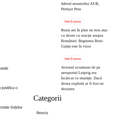
liderul senatorilor AUR,
Petrișor Peiu
Stiri Externe
Rusia are în plan un nou atac
cu drone cu reacție asupra
României. Regiunea Reni-
Galați este în vizor
Stiri Externe
Avionul ucrainean de pe
o unde
aeroportul Leipzig era
încărcat cu muniție. Dacă
drona exploda ar fi fost un
 justifica o
dezastru
Categorii
ermite forțelor
Beauty