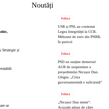
Noutăți
Politică
USR și PNL au contestat
 atac,
Legea Integrității la CCR.
Milioane de euro din PNRR,
în pericol
 Strategie și
Politică
PSD nu susține demersul
AUR de suspendare a
estabili
președintelui Nicușor Dan.
Ghigiu: „Criza
guvernamentală e suficientă”
Politică
„Nicușor Dan minte”.
care se
Acuzații aduse de către