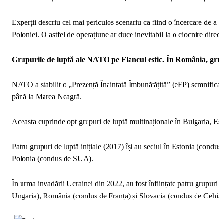
Experții descriu cel mai periculos scenariu ca fiind o încercare de a
Poloniei. O astfel de operațiune ar duce inevitabil la o ciocnire dire
Grupurile de luptă ale NATO pe Flancul estic. În România, gr
NATO a stabilit o „Prezență Înaintată Îmbunătățită” (eFP) semnificat
până la Marea Neagră.
Aceasta cuprinde opt grupuri de luptă multinaționale în Bulgaria, E
Patru grupuri de luptă inițiale (2017) își au sediul în Estonia (co
Polonia (condus de SUA).
În urma invadării Ucrainei din 2022, au fost înființate patru grupur
Ungaria), România (condus de Franța) și Slovacia (condus de Cehi