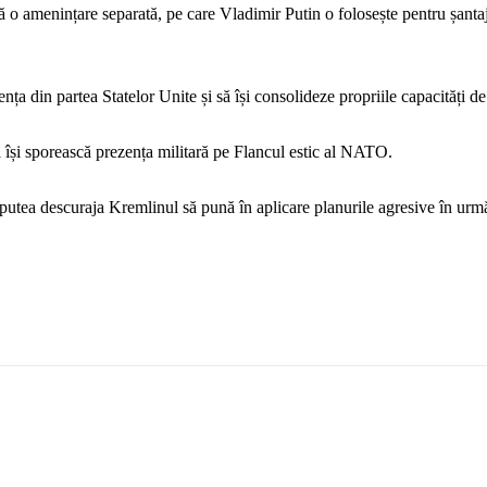
 o amenințare separată, pe care Vladimir Putin o folosește pentru șantaj 
ța din partea Statelor Unite și să își consolideze propriile capacități de
 își sporească prezența militară pe Flancul estic al NATO.
a putea descuraja Kremlinul să pună în aplicare planurile agresive în urmă