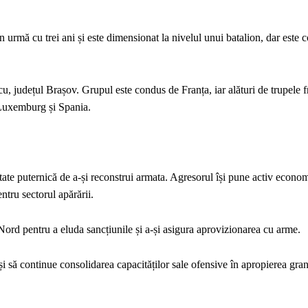
n urmă cu trei ani și este dimensionat la nivelul unui batalion, dar este 
ncu, județul Brașov. Grupul este condus de Franța, iar alături de trupele 
, Luxemburg și Spania.
tate puternică de a-și reconstrui armata. Agresorul își pune activ econo
ntru sectorul apărării.
ord pentru a eluda sancțiunile și a-și asigura aprovizionarea cu arme.
și să continue consolidarea capacităților sale ofensive în apropierea gran