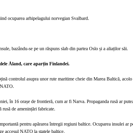
fiind ocuparea arhipelagului norvegian Svalbard.
nsule, bazându-se pe un răspuns slab din partea Oslo și a aliaților săi.
sulele Åland, care aparțin Finlandei.
obțină controlul asupra unor rute maritime cheie din Marea Baltică, acol
ii NATO.
oniei, în 16 orașe de frontieră, cum ar fi Narva. Propaganda rusă ar putea
ă rusă de amenințări fabricate.
mportantă pentru apărarea întregii regiuni baltice. Ocuparea insulei ar p
eze accesul NATO la statele baltice.