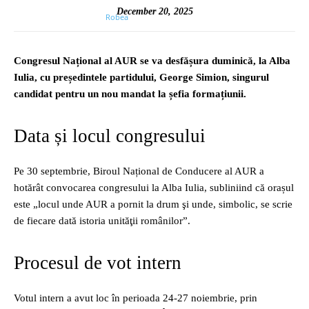
December 20, 2025
Congresul Național al AUR se va desfășura duminică, la Alba
Iulia, cu președintele partidului, George Simion, singurul
candidat pentru un nou mandat la șefia formațiunii.
Data și locul congresului
Pe 30 septembrie, Biroul Național de Conducere al AUR a
hotărât convocarea congresului la Alba Iulia, subliniind că orașul
este „locul unde AUR a pornit la drum şi unde, simbolic, se scrie
de fiecare dată istoria unităţii românilor”.
Procesul de vot intern
Votul intern a avut loc în perioada 24‑27 noiembrie, prin