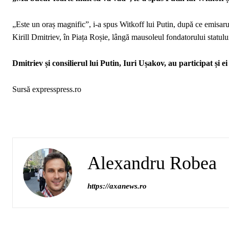
„Este un oraș magnific”, i-a spus Witkoff lui Putin, după ce emisaru
Kirill Dmitriev, în Piața Roșie, lângă mausoleul fondatorului statulu
Dmitriev și consilierul lui Putin, Iuri Ușakov, au participat și e
Sursă expresspress.ro
Alexandru Robea
https://axanews.ro