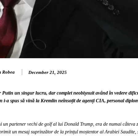
u Robea
December 21, 2025
mir Putin un singur lucru, dar complet neobișnuit având în vedere dific
tin i-a spus să vină la Kremlin neînsoțit de agenți CIA, personal diplo
și un partener vechi de golf al lui Donald Trump, era de numai câteva z
primit un mesaj suprinzător de la prințul moștentor al Arabiei Saudite, 