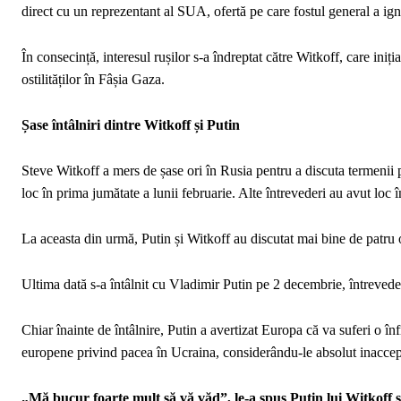
direct cu un reprezentant al SUA, ofertă pe care fostul general a ign
În consecință, interesul rușilor s-a îndreptat către Witkoff, care ini
ostilităților în Fâșia Gaza.
Șase întâlniri dintre Witkoff și Putin
Steve Witkoff a mers de șase ori în Rusia pentru a discuta termenii p
loc în prima jumătate a lunii februarie. Alte întrevederi au avut loc în
La aceasta din urmă, Putin și Witkoff au discutat mai bine de patru
Ultima dată s-a întâlnit cu Vladimir Putin pe 2 decembrie, întrevede
Chiar înainte de întâlnire, Putin a avertizat Europa că va suferi o î
europene privind pacea în Ucraina, considerându-le absolut inaccep
„Mă bucur foarte mult să vă văd”, le-a spus Putin lui Witkoff ș