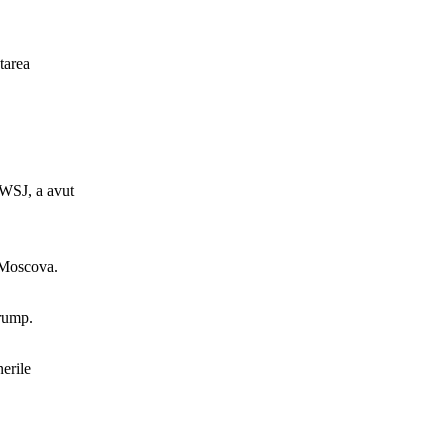
tarea
t WSJ, a avut
n Moscova.
Trump.
nerile