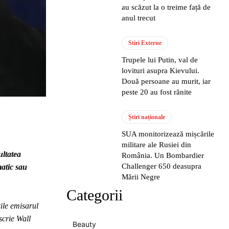
au scăzut la o treime față de
anul trecut
Stiri Externe
Trupele lui Putin, val de
lovituri asupra Kievului.
Două persoane au murit, iar
peste 20 au fost rănite
Știri naționale
SUA monitorizează mișcările
militare ale Rusiei din
ultatea
România. Un Bombardier
Challenger 650 deasupra
matic sau
Mării Negre
Categorii
ile emisarul
scrie Wall
Beauty