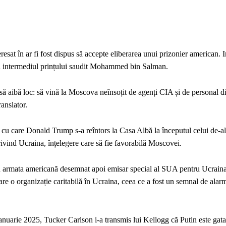
resat în ar fi fost dispus să accepte eliberarea unui prizonier american. I
prin intermediul prințului saudit Mohammed bin Salman.
 să aibă loc: să vină la Moscova neînsoțit de agenți CIA și de personal d
anslator.
r cu care Donald Trump s-a reîntors la Casa Albă la începutul celui de-al
rivind Ucraina, înțelegere care să fie favorabilă Moscovei.
 în armata americană desemnat apoi emisar special al SUA pentru Ucraina
g are o organizație caritabilă în Ucraina, ceea ce a fost un semnal de alar
ianuarie 2025, Tucker Carlson i-a transmis lui Kellogg că Putin este gata