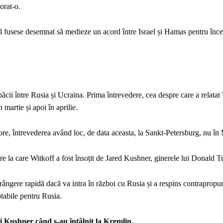
orat-o.
țial fusese desemnat să medieze un acord între Israel și Hamas pentru înce
ăcii între Rusia și Ucraina. Prima întrevedere, cea despre care a relata
 martie și apoi în aprilie.
 ore, întrevederea având loc, de data aceasta, la Sankt-Petersburg, nu î
re la care Witkoff a fost însoțit de Jared Kushner, ginerele lui Donald 
nfrângere rapidă dacă va intra în război cu Rusia și a respins contrapropu
tabile pentru Rusia.
i Kushner când s-au întâlnit la Kremlin.