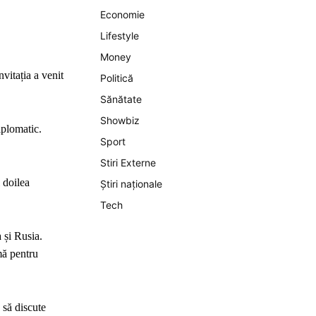
Economie
Lifestyle
Money
nvitația a venit
Politică
Sănătate
Showbiz
iplomatic.
Sport
Stiri Externe
 doilea
Știri naționale
Tech
 și Rusia.
mă pentru
 să discute