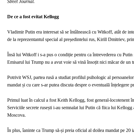
Street Journal.
De ce a fost evitat Kellogg
Vladimir Putin era interesat să se întâlnească cu Witkoff, atât de inte
de la reprezentantul special al președintelui rus, Kirill Dmitriev, 
Însă lui Witkoff i s-a pus o condiție pentru ca întrevederea cu Putin
Emisarul lui Trump nu a avut voie să vină însoțit nici măcar de un tr
Potrivit WSJ, partea rusă a studiat profilul psihologic al persoanelo
mandat și cu care s-ar putea discuta despre o eventuală înțelegere p
Primul luat în calcul a fost Keith Kellogg, fost general-locotenent
Serviciile secrete rusești i-au semnalat lui Putin că fiica lui Kellog
Moscova.
În plus, îaninte ca Trump să-și preia oficial al doilea mandat pe 20 