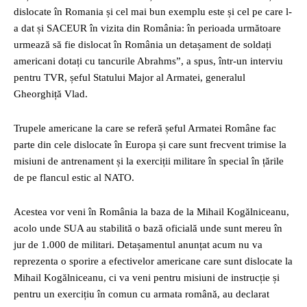
dislocate în Romania și cel mai bun exemplu este și cel pe care l-
a dat și SACEUR în vizita din România: în perioada următoare
urmează să fie dislocat în România un detașament de soldați
americani dotați cu tancurile Abrahms”, a spus, într-un interviu
pentru TVR, șeful Statului Major al Armatei, generalul
Gheorghiță Vlad.
Trupele americane la care se referă șeful Armatei Române fac
parte din cele dislocate în Europa și care sunt frecvent trimise la
misiuni de antrenament și la exerciții militare în special în țările
de pe flancul estic al NATO.
Acestea vor veni în România la baza de la Mihail Kogălniceanu,
acolo unde SUA au stabilită o bază oficială unde sunt mereu în
jur de 1.000 de militari. Detașamentul anunțat acum nu va
reprezenta o sporire a efectivelor americane care sunt dislocate la
Mihail Kogălniceanu, ci va veni pentru misiuni de instrucție și
pentru un exercițiu în comun cu armata română, au declarat