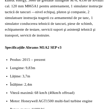
kinetic energy, 3660 de grenade fumigene M76, 4356 de lovituri
cal. 120 mm M865A1 pentru antrenament, 1 simulator instrucţie
tactică de tancuri —nivel echipaj, pluton şi companie, 2
simulatoare instrucţia tragerii cu armamentul de pe tanc, 1
simulator conducerea tehnicii de tancuri, piese de schimb,
echipamente de testare, servicii suport şi asistenţă tehnică şi
transport, servicii de instruire.
Specificațiile Abrams M1A2 SEP v3
Produs: 2015 – prezent
Lungime: 9,83m
Lățime: 3,7m
Înălțime: 2,4m
Viteză maximă: 68 km/h (40km/h offroad)
Motor: Honeywell AGT1500 multi-fuel turbine engine