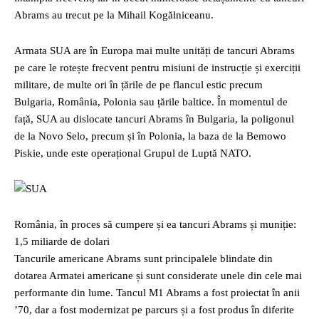
Abrams au trecut pe la Mihail Kogălniceanu.
Armata SUA are în Europa mai multe unități de tancuri Abrams
pe care le rotește frecvent pentru misiuni de instrucție și exerciții
militare, de multe ori în țările de pe flancul estic precum
Bulgaria, România, Polonia sau țările baltice. În momentul de
față, SUA au dislocate tancuri Abrams în Bulgaria, la poligonul
de la Novo Selo, precum și în Polonia, la baza de la Bemowo
Piskie, unde este operațional Grupul de Luptă NATO.
România, în proces să cumpere și ea tancuri Abrams și muniție:
1,5 miliarde de dolari
Tancurile americane Abrams sunt principalele blindate din
dotarea Armatei americane și sunt considerate unele din cele mai
performante din lume. Tancul M1 Abrams a fost proiectat în anii
’70, dar a fost modernizat pe parcurs și a fost produs în diferite