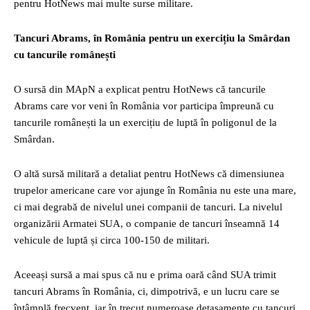
pentru HotNews mai multe surse militare.
Tancuri Abrams, în România pentru un exercițiu la Smârdan
cu tancurile românești
O sursă din MApN a explicat pentru HotNews că tancurile
Abrams care vor veni în România vor participa împreună cu
tancurile românești la un exercițiu de luptă în poligonul de la
Smârdan.
O altă sursă militară a detaliat pentru HotNews că dimensiunea
trupelor americane care vor ajunge în România nu este una mare,
ci mai degrabă de nivelul unei companii de tancuri. La nivelul
organizării Armatei SUA, o companie de tancuri înseamnă 14
vehicule de luptă și circa 100-150 de militari.
Aceeași sursă a mai spus că nu e prima oară când SUA trimit
tancuri Abrams în România, ci, dimpotrivă, e un lucru care se
întâmplă frecvent, iar în trecut numeroase detașamente cu tancuri