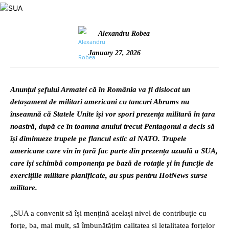
Alexandru Robea
January 27, 2026
Anunțul șefului Armatei că în România va fi dislocat un
detașament de militari americani cu tancuri Abrams nu
înseamnă că Statele Unite își vor spori prezența militară în țara
noastră, după ce în toamna anului trecut Pentagonul a decis să
își diminueze trupele pe flancul estic al NATO. Trupele
americane care vin în țară fac parte din prezența uzuală a SUA,
care își schimbă componența pe bază de rotație și în funcție de
exercițiile militare planificate, au spus pentru HotNews surse
militare.
„SUA a convenit să își mențină același nivel de contribuție cu
forțe, ba, mai mult, să îmbunătățim calitatea si letalitatea forțelor