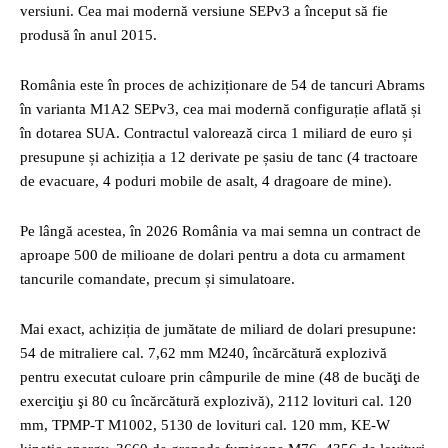
versiuni. Cea mai modernă versiune SEPv3 a început să fie
produsă în anul 2015.
România este în proces de achiziționare de 54 de tancuri Abrams
în varianta M1A2 SEPv3, cea mai modernă configurație aflată și
în dotarea SUA. Contractul valorează circa 1 miliard de euro și
presupune și achiziția a 12 derivate pe șasiu de tanc (4 tractoare
de evacuare, 4 poduri mobile de asalt, 4 dragoare de mine).
Pe lângă acestea, în 2026 România va mai semna un contract de
aproape 500 de milioane de dolari pentru a dota cu armament
tancurile comandate, precum și simulatoare.
Mai exact, achiziția de jumătate de miliard de dolari presupune:
54 de mitraliere cal. 7,62 mm M240, încărcătură explozivă
pentru executat culoare prin câmpurile de mine (48 de bucăţi de
exerciţiu şi 80 cu încărcătură explozivă), 2112 lovituri cal. 120
mm, TPMP-T M1002, 5130 de lovituri cal. 120 mm, KE-W