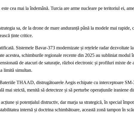
 este cea mai la îndemână. Turcia are arme nucleare pe teritoriul ei, ame
strategia sa, de la drone de mare anduranță până la modele mai rapide, c
scă ținte critice.
tificată. Sistemele Bavar-373 modernizate și rețelele radar dezvoltate la
toate acestea, schimburile regionale recente din 2025 au subliniat modul î
ensionată de atacuri de saturație, război electronic și profiluri mixte de 
a limită simultan.
ea. Bateriile THAAD, distrugătoarele Aegis echipate cu interceptoare SM-3
ă mai strictă, menită să detecteze și să perturbe operațiunile iraniene di
cțiune și potențialul distructiv, dar marja sa strategică, în special împot
stabilitatea internă și doctrina schimbătoare, această zonă tampon în scă