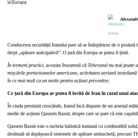
Alexand
Conducerea securității Iranului pare să se îndepărteze de o postură t
drept „apărare anticipativă”. O țară din Europa ar putea fi țintă.
În termeni practici, aceasta înseamnă că Teheranul nu mai poate aș
mișcările portavioanelor americane, activitatea aeriană israeliană 
în ce mai mult ca un motiv pentru acțiuni preventive.
Ce țară din Europa ar putea fi lovită de Iran în cazul unui ata
În ciuda presiunii crescânde, Iranul încă dispune de un arsenal milit
medie de acțiune Qassem Bassir, despre care se pare că este capabilă 
Qassem Bassir este o racheta balistică iraniană cu combustibil solid,
destinată să depășească sistemele de apărare antirachetă, precum T