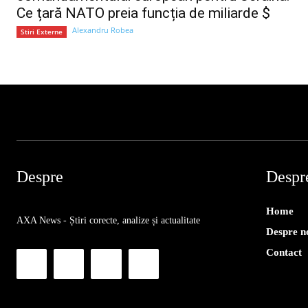
Ce țară NATO preia funcția de miliarde $
Alexandru Robea
Stiri Externe
Despre
Despr
Home
AXA News - Știri corecte, analize și actualitate
Despre n
Contact