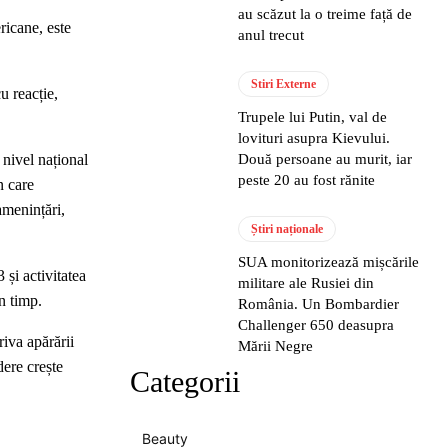
au scăzut la o treime față de
ricane, este
anul trecut
Stiri Externe
u reacție,
Trupele lui Putin, val de
lovituri asupra Kievului.
 nivel național
Două persoane au murit, iar
peste 20 au fost rănite
n care
amenințări,
Știri naționale
SUA monitorizează mișcările
 și activitatea
militare ale Rusiei din
n timp.
România. Un Bombardier
Challenger 650 deasupra
riva apărării
Mării Negre
dere crește
Categorii
Beauty