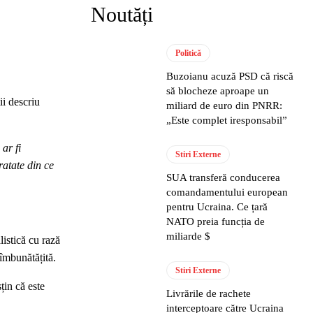
Noutăți
Politică
Buzoianu acuză PSD că riscă
să blocheze aproape un
ii descriu
miliard de euro din PNRR:
„Este complet iresponsabil”
ar fi
Stiri Externe
ratate din ce
SUA transferă conducerea
comandamentului european
pentru Ucraina. Ce țară
NATO preia funcția de
miliarde $
listică cu rază
 îmbunătățită.
Stiri Externe
țin că este
Livrările de rachete
interceptoare către Ucraina