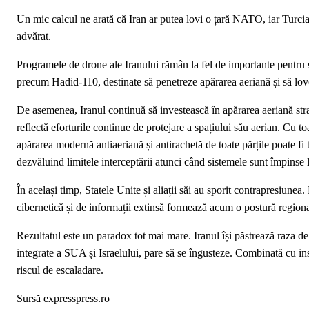
Un mic calcul ne arată că Iran ar putea lovi o țară NATO, iar Turcia
advărat.
Programele de drone ale Iranului rămân la fel de importante pentru 
precum Hadid-110, destinate să penetreze apărarea aeriană și să lovea
De asemenea, Iranul continuă să investească în apărarea aeriană stra
reflectă eforturile continue de protejare a spațiului său aerian. Cu 
apărarea modernă antiaeriană și antirachetă de toate părțile poate fi t
dezvăluind limitele interceptării atunci când sistemele sunt împinse l
În același timp, Statele Unite și aliații săi au sporit contrapresiun
cibernetică și de informații extinsă formează acum o postură regional
Rezultatul este un paradox tot mai mare. Iranul își păstrează raza de a
integrate a SUA și Israelului, pare să se îngusteze. Combinată cu in
riscul de escaladare.
Sursă expresspress.ro