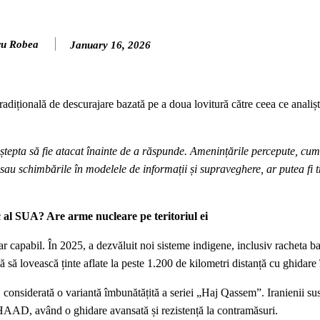
ru Robea
January 16, 2026
radițională de descurajare bazată pe a doua lovitură către ceea ce analișt
tepta să fie atacat înainte de a răspunde. Amenințările percepute, cum 
sau schimbările în modelele de informații și supraveghere, ar putea fi t
c al SUA? Are arme nucleare pe teritoriul ei
ar capabil. În 2025, a dezvăluit noi sisteme indigene, inclusiv racheta ba
să lovească ținte aflate la peste 1.200 de kilometri distanță cu ghidare
 considerată o variantă îmbunătățită a seriei „Haj Qassem”. Iranienii sus
HAAD, având o ghidare avansată și rezistență la contramăsuri.