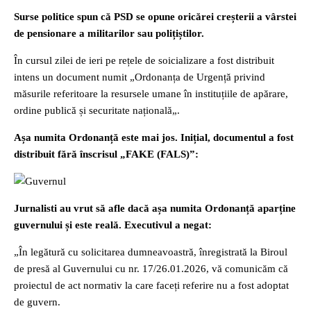
Surse politice spun că PSD se opune oricărei creșterii a vârstei
de pensionare a militarilor sau polițiștilor.
În cursul zilei de ieri pe rețele de soicializare a fost distribuit
intens un document numit „Ordonanța de Urgență privind
măsurile referitoare la resursele umane în instituțiile de apărare,
ordine publică și securitate națională„.
Așa numita Ordonanță este mai jos. Inițial, documentul a fost
distribuit fără înscrisul „FAKE (FALS)”:
Jurnalisti au vrut să afle dacă așa numita Ordonanță aparține
guvernului și este reală. Executivul a negat:
„În legătură cu solicitarea dumneavoastră, înregistrată la Biroul
de presă al Guvernului cu nr. 17/26.01.2026, vă comunicăm că
proiectul de act normativ la care faceți referire nu a fost adoptat
de guvern.