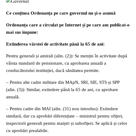
Ce conținea Ordonanța pe care guvernul nu și-o asumă
Ordonanța care a circulat pe Internet și pe care am publicat-o
mai sus impune:
Extinderea vârstei de activitate până la 65 de ani:
Pentru generali și amirali (alin. (2)): Se mențin în activitate după
vârsta standard de pensionare, cu aprobarea anuală a
conducătorului instituției, dacă sănătatea permite.
– Pentru alte cadre militare din MApN, SRI, SIE, STS și SPP
(alin. (3)): Similar, extindere până la 65 de ani, cu aprobare
anuală.
– Pentru cadre din MAI (alin. (31) nou introdus): Extindere
similară, dar cu aprobări diferențiate – ministrul pentru ofițeri,
inspectorii generali pentru maiștri și subofițeri. Se aplică și celor
cu aprobări prealabile.