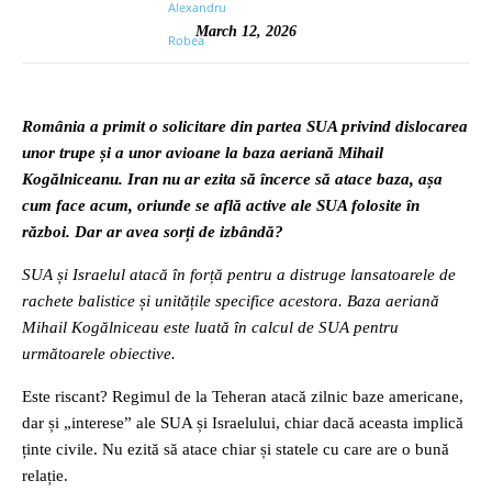
March 12, 2026
România a primit o solicitare din partea SUA privind dislocarea
unor trupe și a unor avioane la baza aeriană Mihail
Kogălniceanu. Iran nu ar ezita să încerce să atace baza, așa
cum face acum, oriunde se află active ale SUA folosite în
război. Dar ar avea sorți de izbândă?
SUA și Israelul atacă în forță pentru a distruge lansatoarele de
rachete balistice și unitățile specifice acestora. Baza aeriană
Mihail Kogălniceau este luată în calcul de SUA pentru
următoarele obiective.
Este riscant? Regimul de la Teheran atacă zilnic baze americane,
dar și „interese” ale SUA și Israelului, chiar dacă aceasta implică
ținte civile. Nu ezită să atace chiar și statele cu care are o bună
relație.