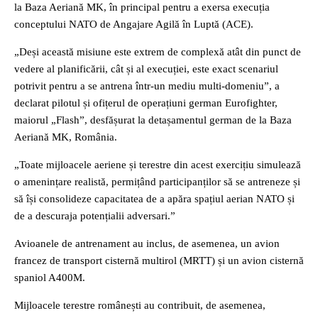
la Baza Aeriană MK, în principal pentru a exersa execuția
conceptului NATO de Angajare Agilă în Luptă (ACE).
„Deși această misiune este extrem de complexă atât din punct de
vedere al planificării, cât și al execuției, este exact scenariul
potrivit pentru a se antrena într-un mediu multi-domeniu”, a
declarat pilotul și ofițerul de operațiuni german Eurofighter,
maiorul „Flash”, desfășurat la detașamentul german de la Baza
Aeriană MK, România.
„Toate mijloacele aeriene și terestre din acest exercițiu simulează
o amenințare realistă, permițând participanților să se antreneze și
să își consolideze capacitatea de a apăra spațiul aerian NATO și
de a descuraja potențialii adversari.”
Avioanele de antrenament au inclus, de asemenea, un avion
francez de transport cisternă multirol (MRTT) și un avion cisternă
spaniol A400M.
Mijloacele terestre românești au contribuit, de asemenea,