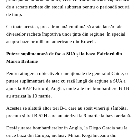
de a scoate rachete din stocul subteran pentru o perioadă scurtă
de timp.
Cu toate acestea, presa iraniană continuă să arate lansări ale
diverselor rachete împotriva unor ținte din regiune, în special
asupra bazelor militare americane din Kuweit.
Putere suplimentară de foc a SUA și la baza Fairford din
Marea Britanie
Pentru atingerea obiectivelor menționate de generalul Caine, o
putere suplimentară de atac cu rază lungă de acțiune a SUA a
ajuns la RAF Fairford, Anglia, unde alte trei bombardiere B-1B
au aterizat la 10 martie.
Acestea se alătură altor trei B-1 care au sosit vineri și sâmbătă,
precum și trei B-52H care au aterizat la 9 martie la baza aeriană.
Desfășurarea bombardierelor în Anglia, la Diego Garcia sau la
orice bază din Europa, inclusiv Mihail Kogălniceanu din