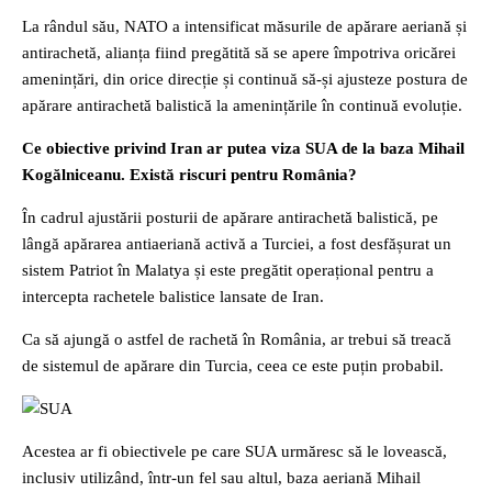
La rândul său, NATO a intensificat măsurile de apărare aeriană și
antirachetă, alianța fiind pregătită să se apere împotriva oricărei
amenințări, din orice direcție și continuă să-și ajusteze postura de
apărare antirachetă balistică la amenințările în continuă evoluție.
Ce obiective privind Iran ar putea viza SUA de la baza Mihail
Kogălniceanu. Există riscuri pentru România?
În cadrul ajustării posturii de apărare antirachetă balistică, pe
lângă apărarea antiaeriană activă a Turciei, a fost desfășurat un
sistem Patriot în Malatya și este pregătit operațional pentru a
intercepta rachetele balistice lansate de Iran.
Ca să ajungă o astfel de rachetă în România, ar trebui să treacă
de sistemul de apărare din Turcia, ceea ce este puțin probabil.
Acestea ar fi obiectivele pe care SUA urmăresc să le lovească,
inclusiv utilizând, într-un fel sau altul, baza aeriană Mihail