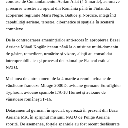
conduse de Comandamentul Aerian Aliat (4-5 martie), aeronave
și resurse terestre au operat din România până în Finlanda,
acoperind regiunile Mării Negre, Baltice și Nordice, integrând
capabilități aeriene, terestre, cibernetice și spațiale în scenarii
complexe.
De la contracararea amenințărilor anti-acces în apropierea Bazei
Aeriene Mihail Kogălniceanu până la o misiune multi-domeniu
de găsire, remediere, urmărire și vizare, aliații au consolidat
interoperabilitatea și procesul decizional pe Flancul estic al
NATO.
Misiunea de antrenament de la 4 martie a reunit avioane de
vânătoare franceze Mirage 2000D, avioane germane Eurofighter
Typhoon, avioane spaniole F/A-18 Hornet și avioane de
vânătoare românești F-16.
Detașamentul german, în special, operează în prezent din Baza
Aeriană MK, în sprijinul misiunii NATO de Poliție Aeriană
sporită. De asemenea, forțele spaniole au fost recent desfășurate