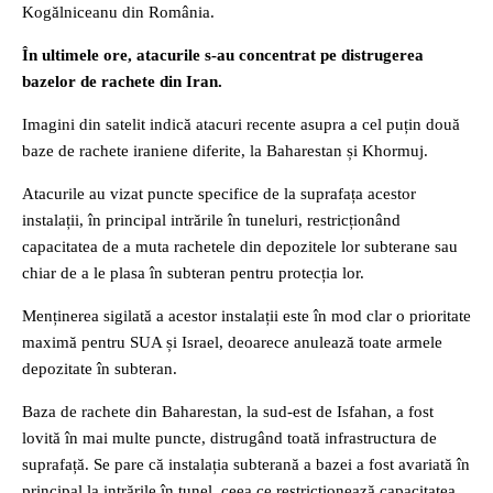
Kogălniceanu din România.
În ultimele ore, atacurile s-au concentrat pe distrugerea
bazelor de rachete din Iran.
Imagini din satelit indică atacuri recente asupra a cel puțin două
baze de rachete iraniene diferite, la Baharestan și Khormuj.
Atacurile au vizat puncte specifice de la suprafața acestor
instalații, în principal intrările în tuneluri, restricționând
capacitatea de a muta rachetele din depozitele lor subterane sau
chiar de a le plasa în subteran pentru protecția lor.
Menținerea sigilată a acestor instalații este în mod clar o prioritate
maximă pentru SUA și Israel, deoarece anulează toate armele
depozitate în subteran.
Baza de rachete din Baharestan, la sud-est de Isfahan, a fost
lovită în mai multe puncte, distrugând toată infrastructura de
suprafață. Se pare că instalația subterană a bazei a fost avariată în
principal la intrările în tunel, ceea ce restricționează capacitatea