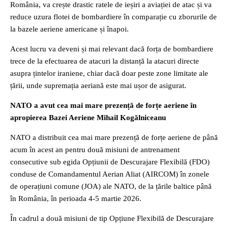
România, va crește drastic ratele de ieșiri a aviației de atac și va
reduce uzura flotei de bombardiere în comparație cu zborurile de
la bazele aeriene americane și înapoi.
Acest lucru va deveni și mai relevant dacă forța de bombardiere
trece de la efectuarea de atacuri la distanță la atacuri directe
asupra țintelor iraniene, chiar dacă doar peste zone limitate ale
țării, unde supremația aeriană este mai ușor de asigurat.
NATO a avut cea mai mare prezență de forțe aeriene în
apropierea Bazei Aeriene Mihail Kogălniceanu
NATO a distribuit cea mai mare prezență de forțe aeriene de până
acum în acest an pentru două misiuni de antrenament
consecutive sub egida Opțiunii de Descurajare Flexibilă (FDO)
conduse de Comandamentul Aerian Aliat (AIRCOM) în zonele
de operațiuni comune (JOA) ale NATO, de la țările baltice până
în România, în perioada 4-5 martie 2026.
În cadrul a două misiuni de tip Opțiune Flexibilă de Descurajare