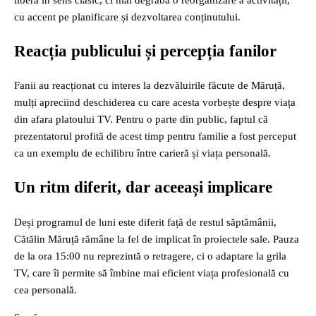
liberă în sens clasic, ci mai degrabă o reorganizare a activității,
cu accent pe planificare și dezvoltarea conținutului.
Reacția publicului și percepția fanilor
Fanii au reacționat cu interes la dezvăluirile făcute de Măruță,
mulți apreciind deschiderea cu care acesta vorbește despre viața
din afara platoului TV. Pentru o parte din public, faptul că
prezentatorul profită de acest timp pentru familie a fost perceput
ca un exemplu de echilibru între carieră și viața personală.
Un ritm diferit, dar aceeași implicare
Deși programul de luni este diferit față de restul săptămânii,
Cătălin Măruță rămâne la fel de implicat în proiectele sale. Pauza
de la ora 15:00 nu reprezintă o retragere, ci o adaptare la grila
TV, care îi permite să îmbine mai eficient viața profesională cu
cea personală.