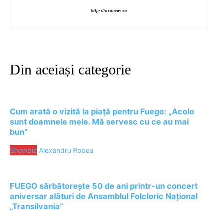
https://axanews.ro
Din aceiași categorie
Cum arată o vizită la piață pentru Fuego: „Acolo
sunt doamnele mele. Mă servesc cu ce au mai
bun”
Showbiz
Alexandru Robea
FUEGO sărbătorește 50 de ani printr-un concert
aniversar alături de Ansamblul Folcloric Național
„Transilvania”