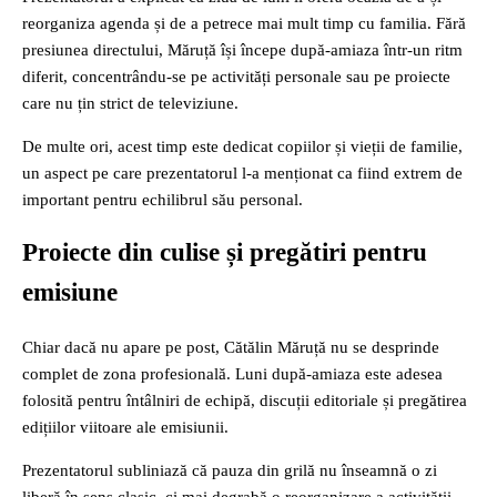
reorganiza agenda și de a petrece mai mult timp cu familia. Fără
presiunea directului, Măruță își începe după-amiaza într-un ritm
diferit, concentrându-se pe activități personale sau pe proiecte
care nu țin strict de televiziune.
De multe ori, acest timp este dedicat copiilor și vieții de familie,
un aspect pe care prezentatorul l-a menționat ca fiind extrem de
important pentru echilibrul său personal.
Proiecte din culise și pregătiri pentru
emisiune
Chiar dacă nu apare pe post, Cătălin Măruță nu se desprinde
complet de zona profesională. Luni după-amiaza este adesea
folosită pentru întâlniri de echipă, discuții editoriale și pregătirea
edițiilor viitoare ale emisiunii.
Prezentatorul subliniază că pauza din grilă nu înseamnă o zi