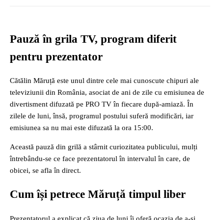
Pauză în grila TV, program diferit
pentru prezentator
Cătălin Măruță
este unul dintre cele mai cunoscute chipuri ale
televiziunii din România, asociat de ani de zile cu emisiunea de
divertisment difuzată pe PRO TV în fiecare după-amiază. În
zilele de luni, însă, programul postului suferă modificări, iar
emisiunea sa nu mai este difuzată la ora 15:00.
Această pauză din grilă a stârnit curiozitatea publicului, mulți
întrebându-se ce face prezentatorul în intervalul în care, de
obicei, se afla în direct.
Cum își petrece Măruță timpul liber
Prezentatorul a explicat că ziua de luni îi oferă ocazia de a-și