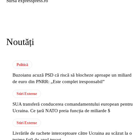
Sursă expresspress.ro
Noutăți
Politică
Buzoianu acuză PSD că riscă să blocheze aproape un miliard
de euro din PNRR: „Este complet iresponsabil”
Stiri Externe
SUA transferă conducerea comandamentului european pentru
Ucraina. Ce țară NATO preia funcția de miliarde $
Stiri Externe
Livrările de rachete interceptoare către Ucraina au scăzut la o
treime față de anul trecut