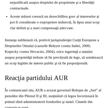
nejustificată asupra dreptului de proprietate şi a libertăţii
contractuale.
Aceste măsuri creează un dezechilibru grav al intereselor şi
pot fi considerate o expropriere indirectă, în lipsa unui scop
clar definit şi a unei compensaţii adecvate.
Instanţa subliniază că, potrivit jurisprudenţei Curţii Europene a
Drepturilor Omului (cazurile Beleyer contra Italiei, 2000;
Kopecky contra Slovaciei, 2004), orice ingerinţă a statului
asupra proprietăţii trebuie să fie prevăzută de lege, să urmărească
un scop legitim de interes public şi să fie proporţională.
Reacţia partidului AUR
În comunicatul său, AUR a acuzat guvernul Bolojan de „furt” al
pensiilor din Pilonul II şi III, susţinând că legea favorizează în
primul rând administratorii fondurilor şi statul. Citatele din
comunicat sunt: