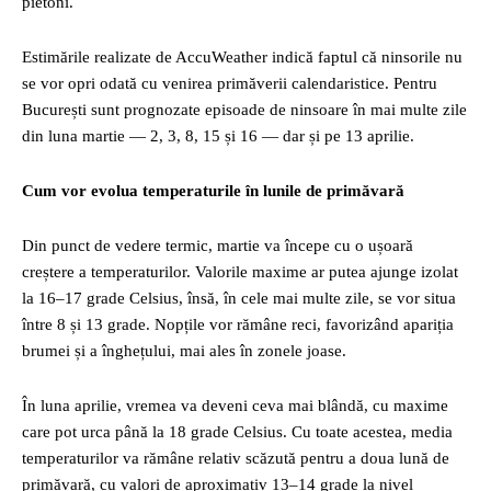
pietoni.
Estimările realizate de AccuWeather indică faptul că ninsorile nu
se vor opri odată cu venirea primăverii calendaristice. Pentru
București sunt prognozate episoade de ninsoare în mai multe zile
din luna martie — 2, 3, 8, 15 și 16 — dar și pe 13 aprilie.
Cum vor evolua temperaturile în lunile de primăvară
Din punct de vedere termic, martie va începe cu o ușoară
creștere a temperaturilor. Valorile maxime ar putea ajunge izolat
la 16–17 grade Celsius, însă, în cele mai multe zile, se vor situa
între 8 și 13 grade. Nopțile vor rămâne reci, favorizând apariția
brumei și a înghețului, mai ales în zonele joase.
În luna aprilie, vremea va deveni ceva mai blândă, cu maxime
care pot urca până la 18 grade Celsius. Cu toate acestea, media
temperaturilor va rămâne relativ scăzută pentru a doua lună de
primăvară, cu valori de aproximativ 13–14 grade la nivel