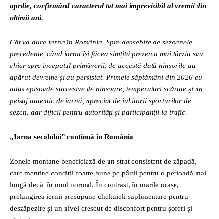
aprilie, confirmând caracterul tot mai imprevizibil al vremii din
ultimii ani.
Cât va dura iarna în România. Spre deosebire de sezoanele
precedente, când iarna își făcea simțită prezența mai târziu sau
chiar spre începutul primăverii, de această dată ninsorile au
apărut devreme și au persistat. Primele săptămâni din 2026 au
adus episoade succesive de ninsoare, temperaturi scăzute și un
peisaj autentic de iarnă, apreciat de iubitorii sporturilor de
sezon, dar dificil pentru autorități și participanții la trafic.
„Iarna secolului” continuă în România
Zonele montane beneficiază de un strat consistent de zăpadă,
care menține condiții foarte bune pe pârtii pentru o perioadă mai
lungă decât în mod normal. În contrast, în marile orașe,
prelungirea iernii presupune cheltuieli suplimentare pentru
deszăpezire și un nivel crescut de disconfort pentru șoferi și