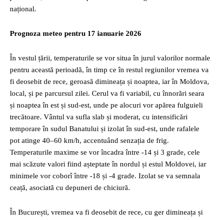
național.
Prognoza meteo pentru 17 ianuarie 2026
În vestul țării, temperaturile se vor situa în jurul valorilor normale
pentru această perioadă, în timp ce în restul regiunilor vremea va
fi deosebit de rece, geroasă dimineața și noaptea, iar în Moldova,
local, și pe parcursul zilei. Cerul va fi variabil, cu înnorări seara
și noaptea în est și sud-est, unde pe alocuri vor apărea fulguieli
trecătoare. Vântul va sufla slab și moderat, cu intensificări
temporare în sudul Banatului și izolat în sud-est, unde rafalele
pot atinge 40–60 km/h, accentuând senzația de frig.
Temperaturile maxime se vor încadra între -14 și 3 grade, cele
mai scăzute valori fiind așteptate în nordul și estul Moldovei, iar
minimele vor coborî între -18 și -4 grade. Izolat se va semnala
ceață, asociată cu depuneri de chiciură.
În București, vremea va fi deosebit de rece, cu ger dimineața și