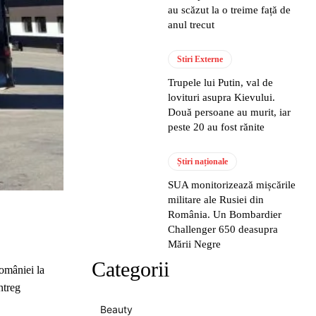
au scăzut la o treime față de
anul trecut
Stiri Externe
Trupele lui Putin, val de
lovituri asupra Kievului.
Două persoane au murit, iar
peste 20 au fost rănite
Știri naționale
SUA monitorizează mișcările
militare ale Rusiei din
România. Un Bombardier
Challenger 650 deasupra
Mării Negre
Categorii
României la
ntreg
Beauty