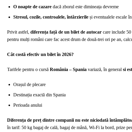
O noapte de cazare
dacă zborul este dimineața devreme
Stresul
, cozile, controalele, întârzierile
și eventualele escale în
Privit astfel,
diferența față de un bilet de autocar
care include 50 
pentru mulți români care fac acest drum de două-trei ori pe an, calcul
Cât costă efectiv un bilet în 2026?
Tarifele pentru o cursă
România – Spania
variază, în general
si es
Orașul de plecare
Destinația exactă din Spania
Perioada anului
Diferența de preț dintre companii nu este niciodată întâmplăto
în tarif: 50 kg bagaj de cală, bagaj de mână, Wi-Fi la bord, prize pen