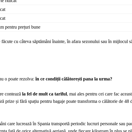
te ridicat
cat
cat
m pentru prețuri bune
făcute cu câteva săptămâni înainte, în afara sezonului sau în mijlocul s
nu o poate rezolva:
în ce condiții călătorești pana la urma?
care contează
la fel de mult ca tariful
, mai ales pentru cei care fac aceas
ră prize și fără spațiu pentru bagaje poate transforma o călătorie de 48 d
âni care lucrează în Spania transportă periodic lucruri personale sau pa
rența față de orice alternativă aeriană, unde fiecare kilogram în plus se pl