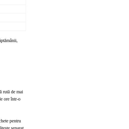
ăptămânii,
tă rută de mai
e ore într-o
chete pentru
ătește separat.