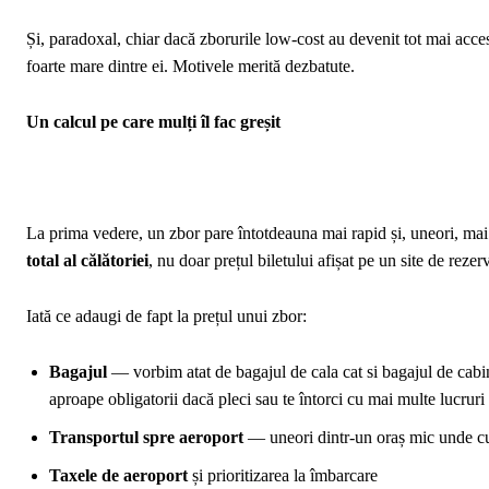
Și, paradoxal, chiar dacă zborurile low-cost au devenit tot mai accesi
foarte mare dintre ei. Motivele merită dezbatute.
Un calcul pe care mulți îl fac greșit
La prima vedere, un zbor pare întotdeauna mai rapid și, uneori, mai
total al călătoriei
, nu doar prețul biletului afișat pe un site de rezerv
Iată ce adaugi de fapt la prețul unui zbor:
Bagajul
— vorbim atat de bagajul de cala cat si bagajul de cabi
aproape obligatorii dacă pleci sau te întorci cu mai multe lucruri
Transportul spre aeroport
— uneori dintr-un oraș mic unde cu
Taxele de aeroport
și prioritizarea la îmbarcare