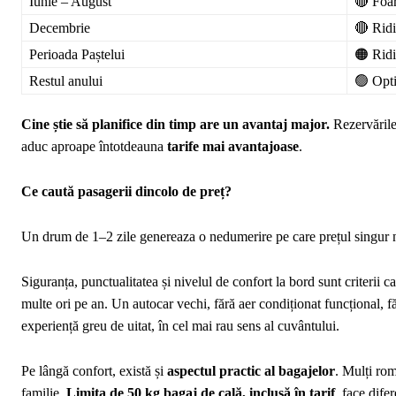
Iunie – August
🔴 Foar
Decembrie
🔴 Ridi
Perioada Paștelui
🟠 Ridi
Restul anului
🟢 Opti
Cine știe să planifice din timp are un avantaj major.
Rezervările 
aduc aproape întotdeauna
tarife mai avantajoase
.
Ce caută pasagerii dincolo de preț?
Un drum de 1–2 zile genereaza o nedumerire pe care prețul singur 
Siguranța, punctualitatea și nivelul de confort la bord sunt criterii 
multe ori pe an. Un autocar vechi, fără aer condiționat funcțional, fă
experiență greu de uitat, în cel mai rau sens al cuvântului.
Pe lângă confort, există și
aspectul practic al bagajelor
. Mulți rom
familie.
Limita de 50 kg bagaj de cală, inclusă în tarif
, face dife