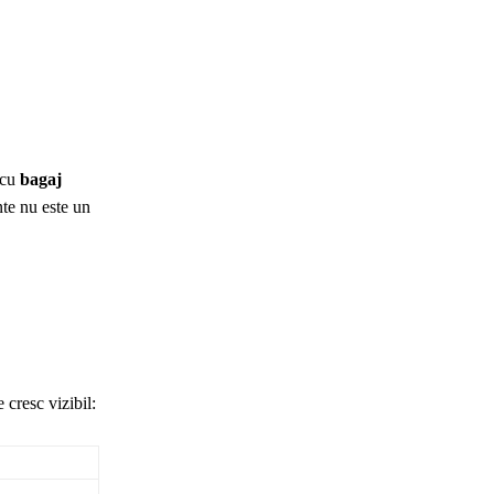
i cu
bagaj
nte nu este un
 cresc vizibil: