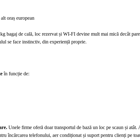
 alt oraș european
kg bagaj de cală, loc rezervat și WI-FI devine mult mai mică decât pare 
ul se face instinctiv, din experiență proprie.
te
în funcție de:
are.
Unele firme oferă doar transportul de bază un loc pe scaun și atât. 
tru încărcarea telefonului, aer condiționat și suport pentru clienți pe toa