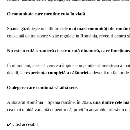
O comunitate care menține ruta în viață
Spania găzduiește una dintre
cele mai mari comunități de români 
constantă de transport: vizite regulate în România, reveniri pentru să
Nu este o rută sezonieră ci este o rută dinamică, care funcțione
În ultimii ani, această cerere a împins companiile să investească mai 
detalii, iar
experiența completă a călătoriei
a devenit un factor de d
O alegere care continuă să aibă sens
Autocarul România – Spania rămâne, în 2026,
una dintre cele ma
cea mai rapidă variantă ci pentru că, privit în ansamblu, oferă un ra
✔️ Cost accesibil