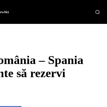
owbiz
România – Spania
nte să rezervi