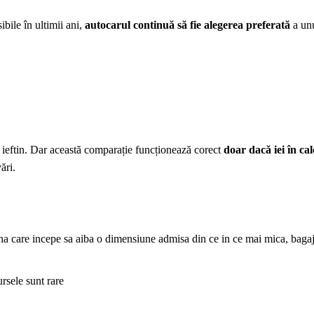
bile în ultimii ani,
autocarul continuă să fie alegerea preferată
a un
 ieftin. Dar această comparație funcționează corect
doar dacă iei în cal
ări.
na care incepe sa aiba o dimensiune admisa din ce in ce mai mica, bagaj
rsele sunt rare