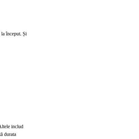
la început. Și
Altele includ
tă durata