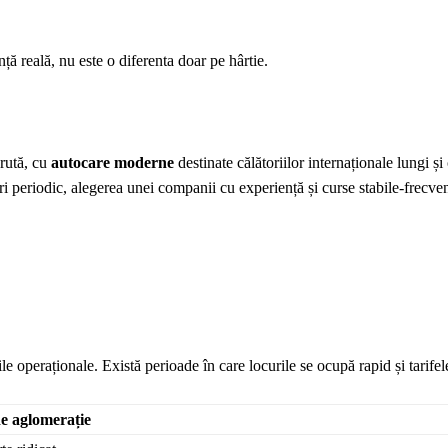
ență reală, nu este o diferenta doar pe hârtie.
 rută, cu
autocare moderne
destinate călătoriilor internaționale lungi ș
ri periodic, alegerea unei companii cu experiență și curse stabile-frecve
le operaționale. Există perioade în care locurile se ocupă rapid și tarifele
de aglomerație