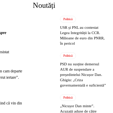
Noutăți
Politică
USR și PNL au contestat
spre
Legea Integrității la CCR.
Milioane de euro din PNRR,
în pericol
sistat
Politică
PSD nu susține demersul
AUR de suspendare a
in cam departe
președintelui Nicușor Dan.
rut iertare”.
Ghigiu: „Criza
guvernamentală e suficientă”
Politică
iind că vin din
„Nicușor Dan minte”.
Acuzații aduse de către