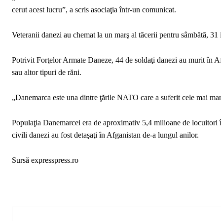
cerut acest lucru”, a scris asociaţia într-un comunicat.
Veteranii danezi au chemat la un marş al tăcerii pentru sâmbătă, 31 
Potrivit Forţelor Armate Daneze, 44 de soldaţi danezi au murit în Afga
sau altor tipuri de răni.
„Danemarca este una dintre ţările NATO care a suferit cele mai mari 
Populaţia Danemarcei era de aproximativ 5,4 milioane de locuitori în
civili danezi au fost detaşaţi în Afganistan de-a lungul anilor.
Sursă expresspress.ro