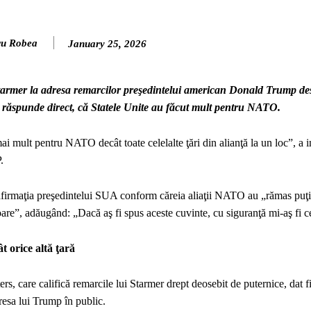
ru Robea
January 25, 2026
r Starmer la adresa remarcilor preşedintelui american Donald Trump de
a răspunde direct, că Statele Unite au făcut mult pentru NATO.
i mult pentru NATO decât toate celelalte ţări din alianţă la un loc”, a in
.
t afirmaţia preşedintelui SUA conform căreia aliaţii NATO au „rămas puţ
toare”, adăugând: „Dacă aş fi spus aceste cuvinte, cu siguranţă mi-aş fi ce
 orice altă ţară
rs, care califică remarcile lui Starmer drept deosebit de puternice, dat f
dresa lui Trump în public.