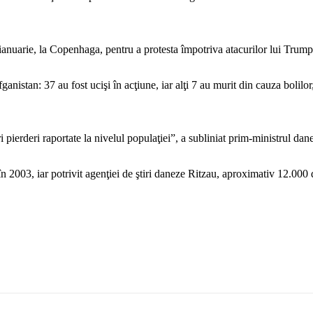
ianuarie, la Copenhaga, pentru a protesta împotriva atacurilor lui Trump
nistan: 37 au fost ucişi în acţiune, iar alţi 7 au murit din cauza bolilor
pierderi raportate la nivelul populaţiei”, a subliniat prim-ministrul dan
 2003, iar potrivit agenţiei de ştiri daneze Ritzau, aproximativ 12.000 d