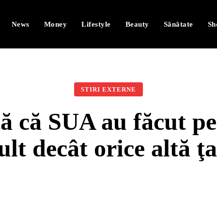
News
Money
Lifestyle
Beauty
Sănătate
Sh
STIRI EXTERNE
stă că SUA au făcut 
lt decât orice altă ţ