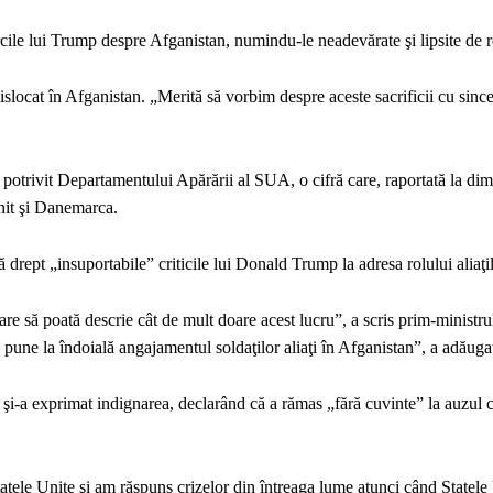
le lui Trump despre Afganistan, numindu-le neadevărate şi lipsite de r
dislocat în Afganistan. „Merită să vorbim despre aceste sacrificii cu sincer
 potrivit Departamentului Apărării al SUA, o cifră care, raportată la di
Unit şi Danemarca.
ă drept „insuportabile” criticile lui Donald Trump la adresa rolului alia
are să poată descrie cât de mult doare acest lucru”, a scris prim-ministru
pune la îndoială angajamentul soldaţilor aliaţi în Afganistan”, a adăuga
şi-a exprimat indignarea, declarând că a rămas „fără cuvinte” la auzul 
tele Unite şi am răspuns crizelor din întreaga lume atunci când Statele