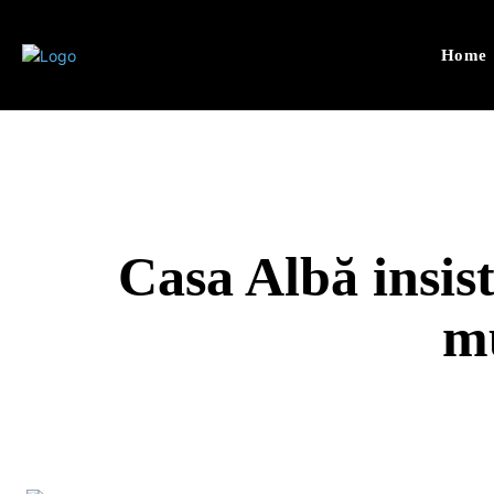
Home
Casa Albă insi
mu