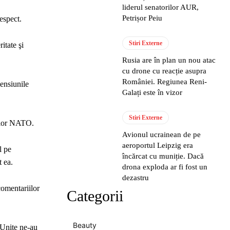
liderul senatorilor AUR,
Petrișor Peiu
espect.
Stiri Externe
itate şi
Rusia are în plan un nou atac
cu drone cu reacție asupra
României. Regiunea Reni-
mensiunile
Galați este în vizor
Stiri Externe
ţilor NATO.
Avionul ucrainean de pe
aeroportul Leipzig era
l pe
încărcat cu muniție. Dacă
t ea.
drona exploda ar fi fost un
dezastru
comentariilor
Categorii
Beauty
 Unite ne-au