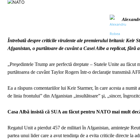
Alexand
Întrebată despre criticile virulente ale premierului britanic Kei
Afganistan, o purtătoare de cuvânt a Casei Albe a replicat, fără 
„Preşedintele Trump are perfectă dreptate – Statele Unite au făcut ma
purtătoarea de cuvânt Taylor Rogers într-o declaraţie transmisă AFP
Ea a răspuns comentariilor lui Keir Starmer, în care acesta a numi
de linia frontului” din Afganistan „insultătoare” şi, „sincer, îngrozi
Casa Albă insistă că SUA au făcut pentru NATO mai mult decât
Regatul Unit a pierdut 457 de militari în Afganistan, aminteşte Reute
partea unui lider care a avut tendinţa de a evita criticile directe la a