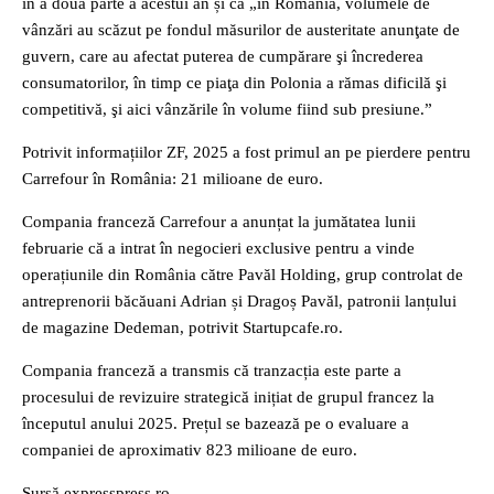
în a doua parte a acestui an și că „în România, volumele de
vânzări au scăzut pe fondul măsurilor de austeritate anunţate de
guvern, care au afectat puterea de cumpărare şi încrederea
consumatorilor, în timp ce piaţa din Polonia a rămas dificilă şi
competitivă, şi aici vânzările în volume fiind sub presiune.”
Potrivit informațiilor ZF, 2025 a fost primul an pe pierdere pentru
Carrefour în România: 21 milioane de euro.
Compania franceză Carrefour a anunțat la jumătatea lunii
februarie că a intrat în negocieri exclusive pentru a vinde
operațiunile din România către Pavăl Holding, grup controlat de
antreprenorii băcăuani Adrian și Dragoș Pavăl, patronii lanțului
de magazine Dedeman, potrivit Startupcafe.ro.
Compania franceză a transmis că tranzacția este parte a
procesului de revizuire strategică inițiat de grupul francez la
începutul anului 2025. Prețul se bazează pe o evaluare a
companiei de aproximativ 823 milioane de euro.
Sursă expresspress.ro