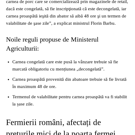
carnea de porc care se comercializează prin magazinele de retail,
dacă este congelată, să fie inscripţionată că este decongelată, iar
carnea proaspătă ieşită din abator să aibă 48 ore şi un termen de
valabilitate de şase zile”, a explicat ministrul Florin Barbu.
Noile reguli propuse de Ministerul
Agriculturii:
Carnea congelată care este pusă la vânzare trebuie să fie
marcată obligatoriu cu mențiunea „decongelată”.
Carnea proaspătă provenită din abatoare trebuie să fie livrată
în maximum 48 de ore.
Termenul de valabilitate pentru carnea proaspătă va fi stabilit
la șase zile.
Fermierii români, afectați de
prețurile mici de la poarta fermei