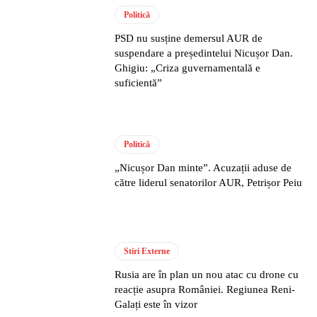
Politică
PSD nu susține demersul AUR de
suspendare a președintelui Nicușor Dan.
Ghigiu: „Criza guvernamentală e
suficientă”
Politică
„Nicușor Dan minte”. Acuzații aduse de
către liderul senatorilor AUR, Petrișor Peiu
Stiri Externe
Rusia are în plan un nou atac cu drone cu
reacție asupra României. Regiunea Reni-
Galați este în vizor