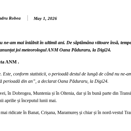
ndru Robea
May 1, 2026
 ne-am mai întâlnit în ultimii ani. De săptămâna viitoare însă, tempe
a anunțat joi meteorologul ANM Oana Păduraru, la Digi24.
anuta ANM .
 Este, conform statisticii, o perioadă destul de lungă de când nu ne-a
astă perioadă din an”, a declarat Oana Păduraru, la Digi24.
vei, în Dobrogea, Muntenia și în Oltenia, dar și în bună parte din Transi
i aprilie și începutul lunii mai.
mai ridicate în Banat, Crișana, Maramureș și chiar și în nord-vestul Tran