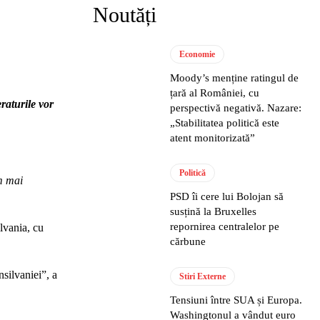
Noutăți
Economie
Moody’s menține ratingul de
țară al României, cu
raturile vor
perspectivă negativă. Nazare:
„Stabilitatea politică este
atent monitorizată”
Politică
m mai
PSD îi cere lui Bolojan să
susțină la Bruxelles
repornirea centralelor pe
lvania, cu
cărbune
silvaniei”, a
Stiri Externe
Tensiuni între SUA și Europa.
Washingtonul a vândut euro