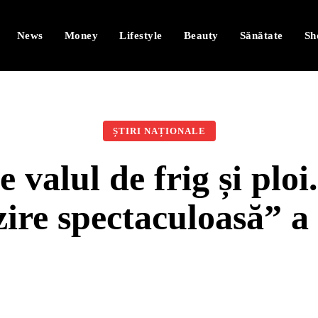
News
Money
Lifestyle
Beauty
Sănătate
Sh
ȘTIRI NAȚIONALE
 valul de frig și plo
zire spectaculoasă” a