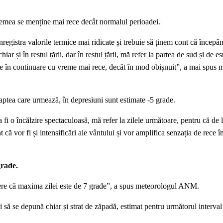
remea se menține mai rece decât normalul perioadei.
r înregistra valorile termice mai ridicate și trebuie să ținem cont că încep
 și în restul țării, dar în restul țării, mă refer la partea de sud și de est
e în continuare cu vreme mai rece, decât în mod obișnuit”, a mai spus 
noaptea care urmează, în depresiuni sunt estimate -5 grade.
a fi o încălzire spectaculoasă, mă refer la zilele următoare, pentru că de
t că vor fi și intensificări ale vântului și vor amplifica senzația de rece 
grade.
dere că maxima zilei este de 7 grade”, a spus meteorologul ANM.
 să se depună chiar și strat de zăpadă, estimat pentru următorul interval 