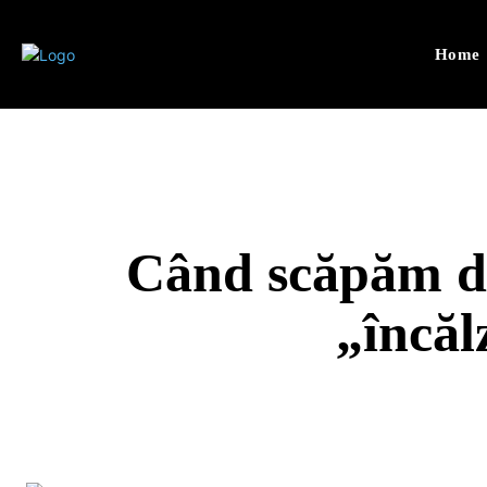
Home
Când scăpăm de
„încăl