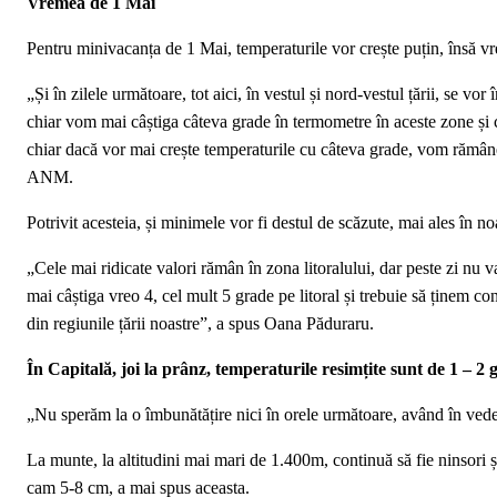
Vremea de 1 Mai
Pentru minivacanța de 1 Mai, temperaturile vor crește puțin, însă v
„Și în zilele următoare, tot aici, în vestul și nord-vestul țării, se vo
chiar vom mai câștiga câteva grade în termometre în aceste zone și chiar
chiar dacă vor mai crește temperaturile cu câteva grade, vom rămân
ANM.
Potrivit acesteia, și minimele vor fi destul de scăzute, mai ales în 
„Cele mai ridicate valori rămân în zona litoralului, dar peste zi nu v
mai câștiga vreo 4, cel mult 5 grade pe litoral și trebuie să ținem con
din regiunile țării noastre”, a spus Oana Păduraru.
În Capitală, joi la prânz, temperaturile resimțite sunt de 1 – 2 
„Nu sperăm la o îmbunătățire nici în orele următoare, având în ve
La munte, la altitudini mai mari de 1.400m, continuă să fie ninsori și
cam 5-8 cm, a mai spus aceasta.