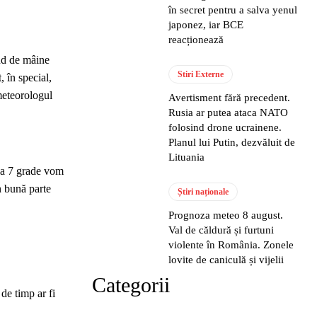
în secret pentru a salva yenul
japonez, iar BCE
reacționează
ând de mâine
Stiri Externe
, în special,
meteorologul
Avertisment fără precedent.
Rusia ar putea ataca NATO
folosind drone ucrainene.
Planul lui Putin, dezvăluit de
Lituania
 la 7 grade vom
în bună parte
Știri naționale
Prognoza meteo 8 august.
Val de căldură și furtuni
violente în România. Zonele
lovite de caniculă și vijelii
Categorii
de timp ar fi