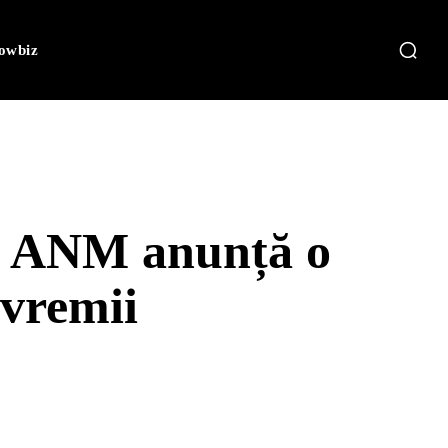
owbiz
i. ANM anunță o
 vremii