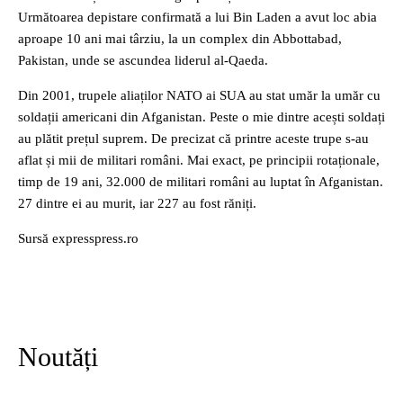
Următoarea depistare confirmată a lui Bin Laden a avut loc abia
aproape 10 ani mai târziu, la un complex din Abbottabad,
Pakistan, unde se ascundea liderul al-Qaeda.
Din 2001, trupele aliaților NATO ai SUA au stat umăr la umăr cu
soldații americani din Afganistan. Peste o mie dintre acești soldați
au plătit prețul suprem. De precizat că printre aceste trupe s-au
aflat și mii de militari români. Mai exact, pe principii rotaționale,
timp de 19 ani, 32.000 de militari români au luptat în Afganistan.
27 dintre ei au murit, iar 227 au fost răniți.
Sursă expresspress.ro
Noutăți