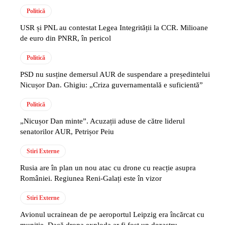
Politică
USR și PNL au contestat Legea Integrității la CCR. Milioane
de euro din PNRR, în pericol
Politică
PSD nu susține demersul AUR de suspendare a președintelui
Nicușor Dan. Ghigiu: „Criza guvernamentală e suficientă”
Politică
„Nicușor Dan minte”. Acuzații aduse de către liderul
senatorilor AUR, Petrișor Peiu
Stiri Externe
Rusia are în plan un nou atac cu drone cu reacție asupra
României. Regiunea Reni-Galați este în vizor
Stiri Externe
Avionul ucrainean de pe aeroportul Leipzig era încărcat cu