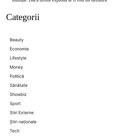
muniție. Dacă drona exploda ar fi fost un dezastru
Categorii
Beauty
Economie
Lifestyle
Money
Politică
Sănătate
Showbiz
Sport
Stiri Externe
Știri naționale
Tech