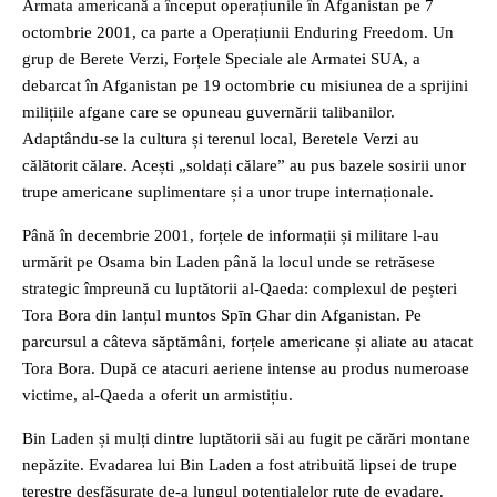
Armata americană a început operațiunile în Afganistan pe 7
octombrie 2001, ca parte a Operațiunii Enduring Freedom. Un
grup de Berete Verzi, Forțele Speciale ale Armatei SUA, a
debarcat în Afganistan pe 19 octombrie cu misiunea de a sprijini
milițiile afgane care se opuneau guvernării talibanilor.
Adaptându-se la cultura și terenul local, Beretele Verzi au
călătorit călare. Acești „soldați călare” au pus bazele sosirii unor
trupe americane suplimentare și a unor trupe internaționale.
Până în decembrie 2001, forțele de informații și militare l-au
urmărit pe Osama bin Laden până la locul unde se retrăsese
strategic împreună cu luptătorii al-Qaeda: complexul de peșteri
Tora Bora din lanțul muntos Spīn Ghar din Afganistan. Pe
parcursul a câteva săptămâni, forțele americane și aliate au atacat
Tora Bora. După ce atacuri aeriene intense au produs numeroase
victime, al-Qaeda a oferit un armistițiu.
Bin Laden și mulți dintre luptătorii săi au fugit pe cărări montane
nepăzite. Evadarea lui Bin Laden a fost atribuită lipsei de trupe
terestre desfășurate de-a lungul potențialelor rute de evadare.