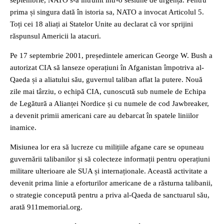
septembrie, NATO s-a întrunit într-o sesiune de urgență. Pentru
prima și singura dată în istoria sa, NATO a invocat Articolul 5.
Toți cei 18 aliați ai Statelor Unite au declarat că vor sprijini
răspunsul Americii la atacuri.
Pe 17 septembrie 2001, președintele american George W. Bush a
autorizat CIA să lanseze operațiuni în Afganistan împotriva al-
Qaeda și a aliatului său, guvernul taliban aflat la putere. Nouă
zile mai târziu, o echipă CIA, cunoscută sub numele de Echipa
de Legătură a Alianței Nordice și cu numele de cod Jawbreaker,
a devenit primii americani care au debarcat în spatele liniilor
inamice.
Misiunea lor era să lucreze cu milițiile afgane care se opuneau
guvernării talibanilor și să colecteze informații pentru operațiuni
militare ulterioare ale SUA și internaționale. Această activitate a
devenit prima linie a eforturilor americane de a răsturna talibanii,
o strategie concepută pentru a priva al-Qaeda de sanctuarul său,
arată 911memorial.org.