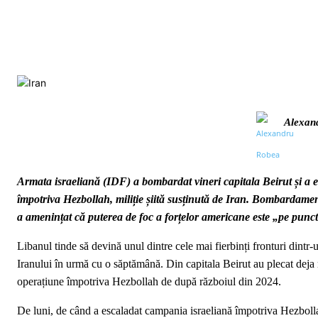
Alexan
Armata israeliană (IDF) a bombardat vineri capitala Beirut și a 
împotriva Hezbollah, miliție șiită susținută de Iran. Bombardament
a amenințat că puterea de foc a forțelor americane este „pe punc
Libanul tinde să devină unul dintre cele mai fierbinți fronturi dintr-
Iranului în urmă cu o săptămână. Din capitala Beirut au plecat deja 
operațiune împotriva Hezbollah de după războiul din 2024.
De luni, de când a escaladat campania israeliană împotriva Hezbollah