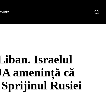
owbiz
iban. Israelul
UA amenință că
 Sprijinul Rusiei