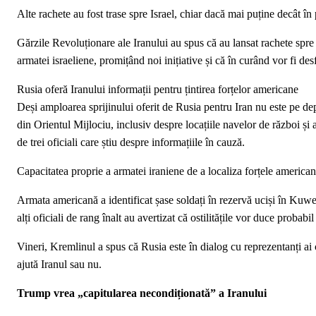
Alte rachete au fost trase spre Israel, chiar dacă mai puține decât în 
Gărzile Revoluționare ale Iranului au spus că au lansat rachete spre 
armatei israeliene, promițând noi inițiative și că în curând vor fi de
Rusia oferă Iranului informații pentru țintirea forțelor americane
Deși amploarea sprijinului oferit de Rusia pentru Iran nu este pe dep
din Orientul Mijlociu, inclusiv despre locațiile navelor de război și
de trei oficiali care știu despre informațiile în cauză.
Capacitatea proprie a armatei iraniene de a localiza forțele american
Armata americană a identificat șase soldați în rezervă uciși în Kuwe
alți oficiali de rang înalt au avertizat că ostilitățile vor duce probab
Vineri, Kremlinul a spus că Rusia este în dialog cu reprezentanți ai c
ajută Iranul sau nu.
Trump vrea „capitularea necondiționată” a Iranului