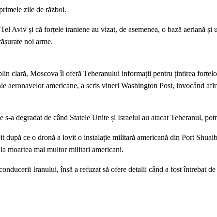
primele zile de război.
Tel Aviv și că forțele iraniene au vizat, de asemenea, o bază aeriană și 
sfășurate noi arme.
lin clară, Moscova îi oferă Teheranului informații pentru țintirea forțel
 ale aeronavelor americane, a scris vineri Washington Post, invocând afir
e s-a degradat de când Statele Unite și Israelul au atacat Teheranul, potr
it după ce o dronă a lovit o instalație militară americană din Port Shuai
il la moartea mai multor militari americani.
onducerii Iranului, însă a refuzat să ofere detalii când a fost întrebat de