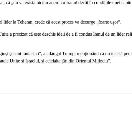
al, că „nu va exista niciun acord cu Iranul decât în condițiile unei capitu
noi lider la Teheran, crede că acest proces va decurge „foarte ușor”.
nite a precizat că este deschis ideii de a fi condus Iranul de un lider rel
igioși și sunt fantastici”, a adăugat Trump, menționând că nu insistă pen
tele Unite și Israelul, și celelalte țări din Orientul Mijlociu”.