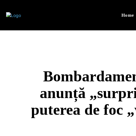
Home
Bombardamente
anunță „surpr
puterea de foc „