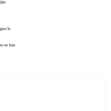
lări
igios în
tru un Iran