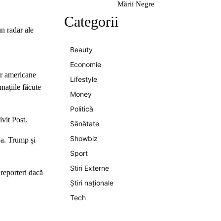
Mării Negre
Categorii
un radar ale
Beauty
Economie
or americane
Lifestyle
mațiile făcute
Money
Politică
ivit Post.
Sănătate
Showbiz
ba. Trump și
Sport
Stiri Externe
 reporteri dacă
Știri naționale
Tech