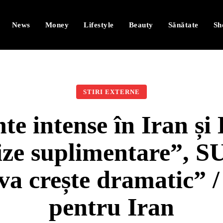
News
Money
Lifestyle
Beauty
Sănătate
Sh
STIRI EXTERNE
 intense în Iran și L
ize suplimentare”, S
va crește dramatic” /
pentru Iran