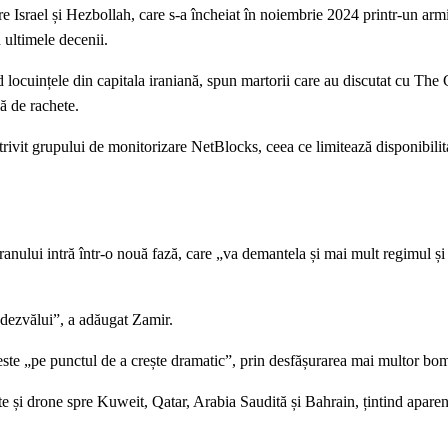
tre Israel și Hezbollah, care s-a încheiat în noiembrie 2024 printr-un armis
 ultimele decenii.
ocuințele din capitala iraniană, spun martorii care au discutat cu The 
ă de rachete.
trivit grupului de monitorizare NetBlocks, ceea ce limitează disponibilit
ranului intră într-o nouă fază, care „va demantela și mai mult regimul și 
 dezvălui”, a adăugat Zamir.
ste „pe punctul de a crește dramatic”, prin desfășurarea mai multor bo
hete și drone spre Kuweit, Qatar, Arabia Saudită și Bahrain, țintind apare