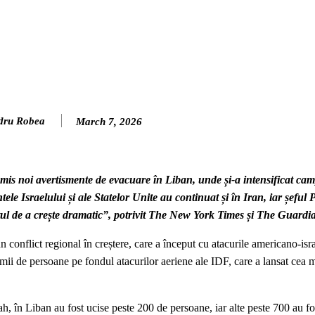
dru Robea
March 7, 2026
emis noi avertismente de evacuare în Liban, unde și-a intensificat ca
ele Israelului și ale Statelor Unite au continuat și în Iran, iar șeful
tul de a crește dramatic”, potrivit The New York Times și The Guardi
un conflict regional în creștere, care a început cu atacurile americano-isr
mii de persoane pe fondul atacurilor aeriene ale IDF, care a lansat cea 
, în Liban au fost ucise peste 200 de persoane, iar alte peste 700 au fos