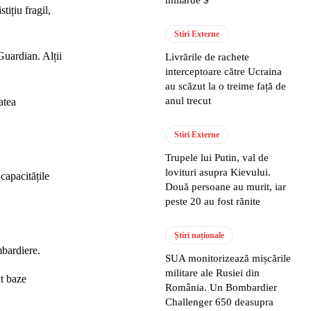
miliarde $
tițiu fragil,
Stiri Externe
Guardian. Alții
Livrările de rachete
interceptoare către Ucraina
au scăzut la o treime față de
anul trecut
atea
Stiri Externe
Trupele lui Putin, val de
lovituri asupra Kievului.
capacitățile
Două persoane au murit, iar
peste 20 au fost rănite
Știri naționale
mbardiere.
SUA monitorizează mișcările
militare ale Rusiei din
nt baze
România. Un Bombardier
Challenger 650 deasupra