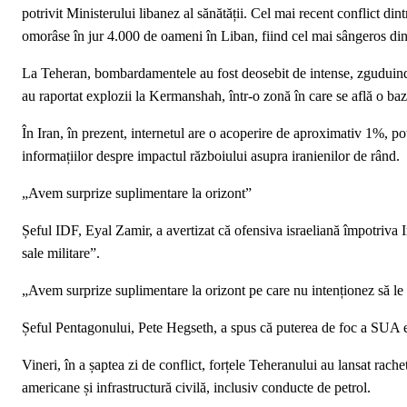
potrivit Ministerului libanez al sănătății. Cel mai recent conflict din
omorâse în jur 4.000 de oameni în Liban, fiind cel mai sângeros din
La Teheran, bombardamentele au fost deosebit de intense, zguduind l
au raportat explozii la Kermanshah, într-o zonă în care se află o baz
În Iran, în prezent, internetul are o acoperire de aproximativ 1%, po
informațiilor despre impactul războiului asupra iranienilor de rând.
„Avem surprize suplimentare la orizont”
Șeful IDF, Eyal Zamir, a avertizat că ofensiva israeliană împotriva I
sale militare”.
„Avem surprize suplimentare la orizont pe care nu intenționez să le
Șeful Pentagonului, Pete Hegseth, a spus că puterea de foc a SUA e
Vineri, în a șaptea zi de conflict, forțele Teheranului au lansat rac
americane și infrastructură civilă, inclusiv conducte de petrol.