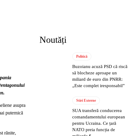
Noutăți
Politică
Buzoianu acuză PSD că riscă
să blocheze aproape un
mpania
miliard de euro din PNRR:
 Pentagonului
„Este complet iresponsabil”
an.
Stiri Externe
aeliene asupra
SUA transferă conducerea
mai puternică
comandamentului european
pentru Ucraina. Ce țară
NATO preia funcția de
t rănite,