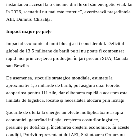
instantaneu accesul la o cincime din fluxul său energetic vital. Iar
în 2026, scenariul nu mai este teoretic”, avertizează preşedintele
AEI, Dumitru Chisăliţă.
Impact major pe piețe
Impactul economic al unui blocaj ar fi considerabil. Deficitul
global de 13,5 milioane de barili pe zi nu poate fi compensat
rapid nici prin creșterea producției în țări precum SUA, Canada
sau Brazilia.
De asemenea, stocurile strategice mondiale, estimate la
aproximativ 1,5 miliarde de barili, pot asigura doar teoretic
acoperirea pentru 111 zile, dar eliberarea rapidă a acestora este
limitată de logistică, locație și necesitatea alocării prin licitații.
Șocurile de ofertă la energie au efecte multiplicatoare asupra
economiei, generând inflație, creșterea costurilor logistice,
presiune pe dobânzi și încetinirea creșterii economice. În aceste
condiții, Potrivit reprezentantului AEI, Strâmtoarea Ormuz nu