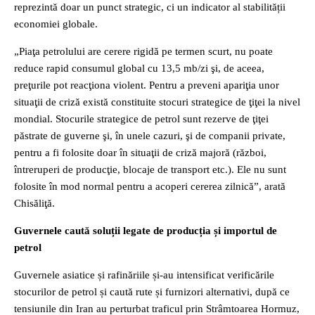
reprezintă doar un punct strategic, ci un indicator al stabilității
economiei globale.
„Piaţa petrolului are cerere rigidă pe termen scurt, nu poate
reduce rapid consumul global cu 13,5 mb/zi şi, de aceea,
preţurile pot reacţiona violent. Pentru a preveni apariţia unor
situaţii de criză există constituite stocuri strategice de ţiţei la nivel
mondial. Stocurile strategice de petrol sunt rezerve de ţiţei
păstrate de guverne şi, în unele cazuri, şi de companii private,
pentru a fi folosite doar în situaţii de criză majoră (război,
întreruperi de producţie, blocaje de transport etc.). Ele nu sunt
folosite în mod normal pentru a acoperi cererea zilnică”, arată
Chisăliţă.
Guvernele caută soluții legate de producția și importul de
petrol
Guvernele asiatice și rafinăriile și-au intensificat verificările
stocurilor de petrol și caută rute și furnizori alternativi, după ce
tensiunile din Iran au perturbat traficul prin Strâmtoarea Hormuz,