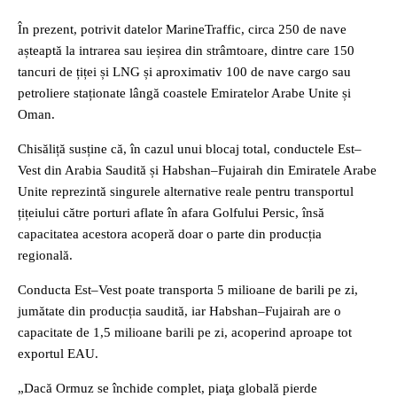
În prezent, potrivit datelor MarineTraffic, circa 250 de nave
așteaptă la intrarea sau ieșirea din strâmtoare, dintre care 150
tancuri de țiței și LNG și aproximativ 100 de nave cargo sau
petroliere staționate lângă coastele Emiratelor Arabe Unite și
Oman.
Chisăliță susține că, în cazul unui blocaj total, conductele Est–
Vest din Arabia Saudită și Habshan–Fujairah din Emiratele Arabe
Unite reprezintă singurele alternative reale pentru transportul
țițeiului către porturi aflate în afara Golfului Persic, însă
capacitatea acestora acoperă doar o parte din producția
regională.
Conducta Est–Vest poate transporta 5 milioane de barili pe zi,
jumătate din producția saudită, iar Habshan–Fujairah are o
capacitate de 1,5 milioane barili pe zi, acoperind aproape tot
exportul EAU.
„Dacă Ormuz se închide complet, piaţa globală pierde