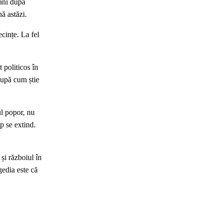
 ani după
ă astăzi.
ecințe. La fel
t politicos în
 după cum știe
ul popor, nu
p se extind.
și războiul în
gedia este că