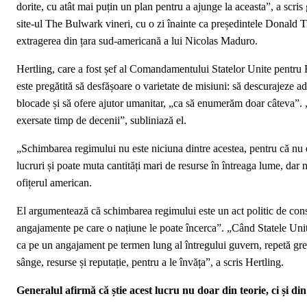
dorite, cu atât mai puțin un plan pentru a ajunge la aceasta”, a scris
site-ul The Bulwark vineri, cu o zi înainte ca președintele Donald T
extragerea din țara sud-americană a lui Nicolas Maduro.
Hertling, care a fost șef al Comandamentului Statelor Unite pentru 
este pregătită să desfășoare o varietate de misiuni: să descurajeze adv
blocade și să ofere ajutor umanitar, „ca să enumerăm doar câteva”. „A
exersate timp de decenii”, subliniază el.
„Schimbarea regimului nu este niciuna dintre acestea, pentru că nu e
lucruri și poate muta cantități mari de resurse în întreaga lume, dar 
ofițerul american.
El argumentează că schimbarea regimului este un act politic de cons
angajamente pe care o națiune le poate încerca”. „Când Statele Unit
ca pe un angajament pe termen lung al întregului guvern, repetă greșe
sânge, resurse și reputație, pentru a le învăța”, a scris Hertling.
Generalul afirmă că știe acest lucru nu doar din teorie, ci și di