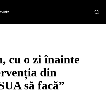
owbiz
 cu o zi înainte
rvenția din
 SUA să facă”