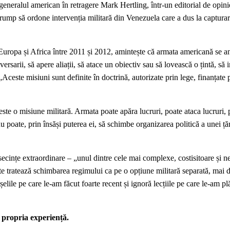
 generalul american în retragere Mark Hertling, într-un editorial de opini
rump să ordone intervenția militară din Venezuela care a dus la capturar
Europa și Africa între 2011 și 2012, amintește că armata americană se an
ersarii, să apere aliații, să atace un obiectiv sau să lovească o țintă, să
ceste misiuni sunt definite în doctrină, autorizate prin lege, finanțate 
ste o misiune militară. Armata poate apăra lucruri, poate ataca lucruri, 
nu poate, prin însăși puterea ei, să schimbe organizarea politică a unei ță
ecințe extraordinare – „unul dintre cele mai complexe, costisitoare și n
e tratează schimbarea regimului ca pe o opțiune militară separată, mai 
lile pe care le-am făcut foarte recent și ignoră lecțiile pe care le-am pl
n propria experiență.