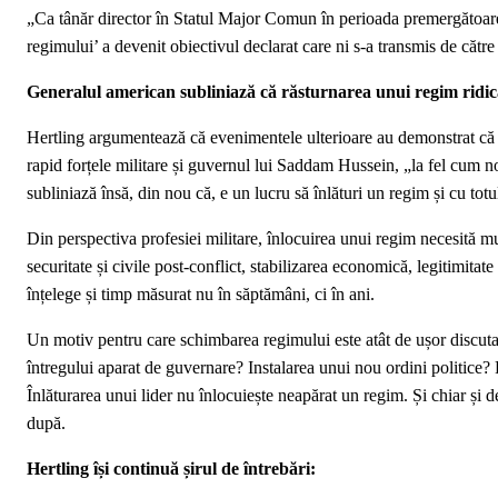
„Ca tânăr director în Statul Major Comun în perioada premergătoare 
regimului’ a devenit obiectivul declarat care ni s-a transmis de către
Generalul american subliniază că răsturnarea unui regim ridi
Hertling argumentează că evenimentele ulterioare au demonstrat că arm
rapid forțele militare și guvernul lui Saddam Hussein, „la fel cum no
subliniază însă, din nou că, e un lucru să înlături un regim și cu totul
Din perspectiva profesiei militare, înlocuirea unui regim necesită mu
securitate și civile post-conflict, stabilizarea economică, legitimita
înțelege și timp măsurat nu în săptămâni, ci în ani.
Un motiv pentru care schimbarea regimului este atât de ușor discutat
întregului aparat de guvernare? Instalarea unui nou ordini politice? Fi
Înlăturarea unui lider nu înlocuiește neapărat un regim. Și chiar și d
după.
Hertling își continuă șirul de întrebări: