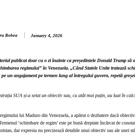
ru Robea
January 4, 2026
torial publicat doar cu o zi înainte ca președintele Donald Trump să 
schimbarea regimului” în Venezuela. „Când Statele Unite tratează sc
 pe un angajament pe termen lung al întregului guvern, repetă greșeli
rația SUA și-a setat un obiectiv sau, cu atât mai puțin, au luat în calc
 regimului lui Maduro din Venezuela, a apărut o dezbatere dacă obiectiv
. Termenul ‘schimbare de regim’ este pe bună dreptate încărcat de conotaț
nistan, dar expresia nu precizează detaliile unui obiectiv sau ale unei stă