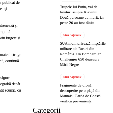
e publicat de
Trupele lui Putin, val de
ea și
lovituri asupra Kievului.
Două persoane au murit, iar
peste 20 au fost rănite
trenează și
 impună
Știri naționale
prin bugete și
SUA monitorizează mișcările
militare ale Rusiei din
România. Un Bombardier
poate distruge
Challenger 650 deasupra
ri”, continuă
Mării Negre
Știri naționale
esigure
degrabă decât
Fragmente de dronă
ătit scump, cu
descoperite pe o plajă din
Mamaia. Garda de Coastă
verifică proveniența
Categorii