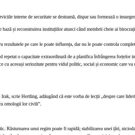
erviciile interne de securitate se destramă, dispar sau formează o insurge
e bază și reconstruirea instituțiilor atunci când membrii cheie ai birocraț
u rezultatele pe care le poate influența, dar nu le poate controla comple
repetat o capacitate extraordinară de a planifica înfrângerea forțelor i
ice cu aceeași seriozitate pentru vidul politic, social și economic care va
ak, scrie Hertling, adăugând că este vorba de lecții „despre care liderii 
 cu omologii lor civili”.
tic. Răsturnarea unui regim poate fi rapidă; stabilizarea unei țări, niciod