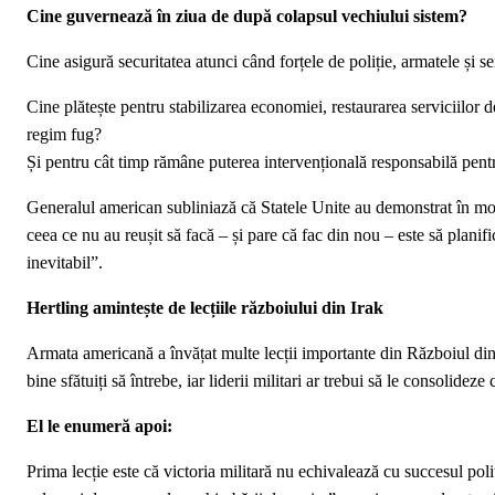
Cine guvernează în ziua de după colapsul vechiului sistem?
Cine asigură securitatea atunci când forțele de poliție, armatele și s
Cine plătește pentru stabilizarea economiei, restaurarea serviciilor d
regim fug?
Și pentru cât timp rămâne puterea intervențională responsabilă pentr
Generalul american subliniază că Statele Unite au demonstrat în mod 
ceea ce nu au reușit să facă – și pare că fac din nou – este să planif
inevitabil”.
Hertling amintește de lecțiile războiului din Irak
Armata americană a învățat multe lecții importante din Războiul din Ir
bine sfătuiți să întrebe, iar liderii militari ar trebui să le consolideze
El le enumeră apoi:
Prima lecție este că victoria militară nu echivalează cu succesul poli