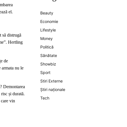
himbarea
ează el.
Beauty
Economie
Lifestyle
t să distrugă
Money
eme”. Hertling
Politică
Sănătate
țe de
Showbiz
e armata nu le
Sport
Stiri Externe
der? Demontarea
Știri naționale
risc și durată.
Tech
 care vin