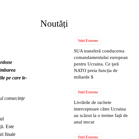
Noutăți
Stiri Externe
SUA transferă conducerea
comandamentului european
ordone
pentru Ucraina. Ce țară
himbarea
NATO preia funcția de
miliarde $
le pe care le-
Stiri Externe
ul consecințe
Livrările de rachete
interceptoare către Ucraina
au scăzut la o treime față de
ul
anul trecut
ii. Este
ri finale
Stiri Externe