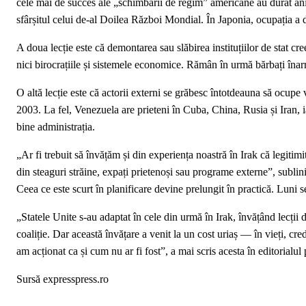
cele mai de succes ale „schimbării de regim” americane au durat an
sfârșitul celui de-al Doilea Război Mondial. În Japonia, ocupația a d
A doua lecție este că demontarea sau slăbirea instituțiilor de stat cre
nici birocrațiile și sistemele economice. Rămân în urmă bărbați înarma
O altă lecție este că actorii externi se grăbesc întotdeauna să ocupe vi
2003. La fel, Venezuela are prieteni în Cuba, China, Rusia și Iran, i
bine administrația.
„Ar fi trebuit să învățăm și din experiența noastră în Irak că legitim
din steaguri străine, expați prietenoși sau programe externe”, sublini
Ceea ce este scurt în planificare devine prelungit în practică. Luni s
„Statele Unite s-au adaptat în cele din urmă în Irak, învățând lecții
coaliție. Dar această învățare a venit la un cost uriaș — în vieți, cred
am acționat ca și cum nu ar fi fost”, a mai scris acesta în editorialul 
Sursă expresspress.ro