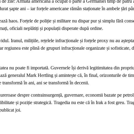
i de zile: Armata americană a ocupat o parte a Germaniei timp de patru
urat șapte ani – iar forțele americane rămân staționate în ambele țări pân
ează haos. Forțele de poliție și militare nu dispar pur și simplu fără cons
ți, oficiali neplătiți și populații disperate după ordine.
dul. Iranul, milițiile, rețelele infracționale și forțele proxy nu au aștepta
ar regiunea este plină de grupuri infracționale organizate și sofisticate,
itatea nu poate fi importată. Guvernele își derivă legitimitatea din propri
ază generalul Mark Hertling și amintește că, în final, orizonturile de tim
e transformă în ani, ani se transformă în decenii.
 dureroase despre contrainsurgență, guvernare, economii bazate pe petrol 
ibilitate și poziție strategică. Tragedia nu este că în Irak a fost greu. Tra
publicat joi.