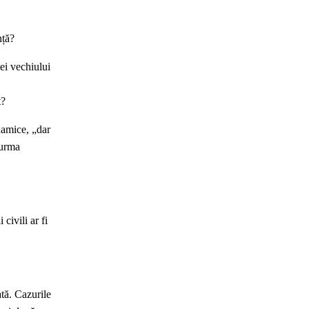
nță?
iei vechiului
t?
namice, „dar
 urma
civili ar fi
ată. Cazurile