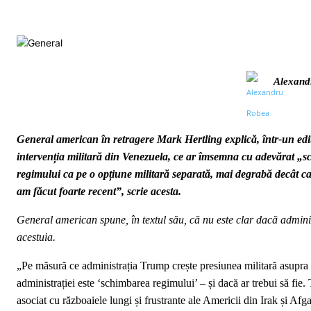
Alexand
General american în retragere Mark Hertling explică, într-un edi
intervenția militară din Venezuela, ce ar îmsemna cu adevărat „
regimului ca pe o opțiune militară separată, mai degrabă decât ca
am făcut foarte recent”, scrie acesta.
General american spune, în textul său, că nu este clar dacă administ
acestuia.
„Pe măsură ce administrația Trump crește presiunea militară asupra
administrației este ‘schimbarea regimului’ – și dacă ar trebui să fie
asociat cu războaiele lungi și frustrante ale Americii din Irak și Afga