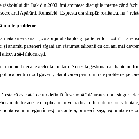
războiului din Irak din 2003, îmi amintesc discuțiile interne când ‘sc
 secretarul Apărării, Rumsfeld. Expresia era simplă; realitatea, nu”, relat
că multe probleme
ata americană – „cu sprijinul aliaților și partenerilor noștri” – a reuși
i și anumiți parteneri afgani am răsturnat talibanii cu doi ani mai devr
 altceva să-l înlocuiești.
lt mai mult decât excelență militară. Necesită gestionarea alianțelor, for
te politică pentru noul guvern, planificarea pentru mii de probleme pe car
ă este că este atât de rar definită. Înseamnă înlăturarea unui singur li
ecare dintre acestea implică un nivel radical diferit de responsabilitate, 
emontarea unui regim întreg nu conferă, prin ea însăși, legitimitate celor