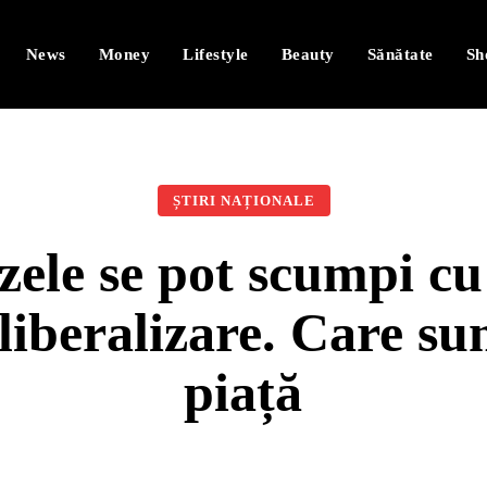
News
Money
Lifestyle
Beauty
Sănătate
Sh
ȘTIRI NAȚIONALE
ele se pot scumpi cu
liberalizare. Care su
piață