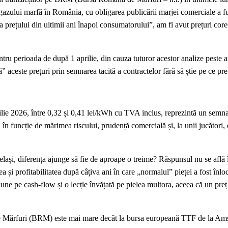
gazului marfă în România, cu obligarea publicării marjei comerciale a f
prețului din ultimii ani înapoi consumatorului”, am fi avut prețuri core
ntru perioada de după 1 aprilie, din cauza tuturor acestor analize peste a
ă” aceste prețuri prin semnarea tacită a contractelor fără să știe pe ce pre
lie 2026, între 0,32 și 0,41 lei/kWh cu TVA inclus, reprezintă un semna
i în funcție de mărimea riscului, prudență comercială și, la unii jucători,
celași, diferența ajunge să fie de aproape o treime? Răspunsul nu se află 
ea și profitabilitatea după câțiva ani în care „normalul” pieței a fost înlo
resiune pe cash-flow și o lecție învățată pe pielea multora, aceea că un pre
 de Mărfuri (BRM) este mai mare decât la bursa europeană TTF de la Am