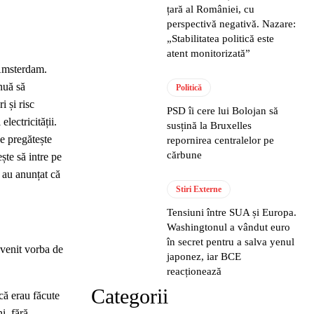
țară al României, cu
perspectivă negativă. Nazare:
„Stabilitatea politică este
atent monitorizată”
Politică
PSD îi cere lui Bolojan să
susțină la Bruxelles
repornirea centralelor pe
cărbune
Stiri Externe
Tensiuni între SUA și Europa.
Washingtonul a vândut euro
în secret pentru a salva yenul
 venit vorba de
japonez, iar BCE
reacționează
Categorii
că erau făcute
i, fără