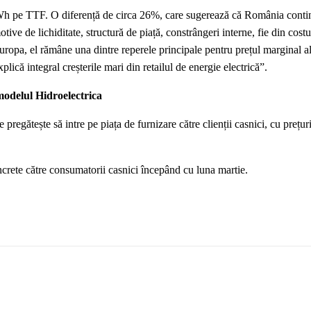
kWh pe TTF. O diferență de circa 26%, care sugerează că România conti
ve de lichiditate, structură de piață, constrângeri interne, fie din costur
ropa, el rămâne una dintre reperele principale pentru prețul marginal al e
lică integral creșterile mari din retailul de energie electrică”.
 modelul Hidroelectrica
regătește să intre pe piața de furnizare către clienții casnici, cu prețur
crete către consumatorii casnici începând cu luna martie.