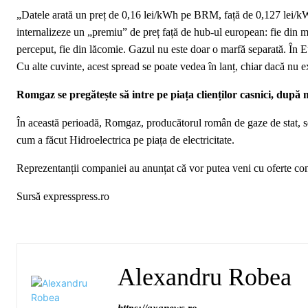
„Datele arată un preț de 0,16 lei/kWh pe BRM, față de 0,127 lei/
internalizeze un „premiu” de preț față de hub-ul european: fie din moti
perceput, fie din lăcomie. Gazul nu este doar o marfă separată. În Eu
Cu alte cuvinte, acest spread se poate vedea în lanț, chiar dacă nu exp
Romgaz se pregătește să intre pe piața clienților casnici, după
În această perioadă, Romgaz, producătorul român de gaze de stat, se p
cum a făcut Hidroelectrica pe piața de electricitate.
Reprezentanții companiei au anunțat că vor putea veni cu oferte con
Sursă expresspress.ro
Alexandru Robea