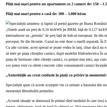
Plăți mai mari pentru un apartament cu 2 camere de: 150 – 1.5
Plăți mai mari pentru o casă de: 300 – 3.000 lei/an
„Autoritățile au creat confuzie în piață cu privire la momentul l
Specialiștii spun că aceste scumpiri vin ca urmare a haosului din sec
momentul liberalizării prețurilor.
„Această situație se datorează în primul rând modului în care (nu) a 
treptat, obligatoriu, lună de lună în ultimul an, fără presiunea bloc