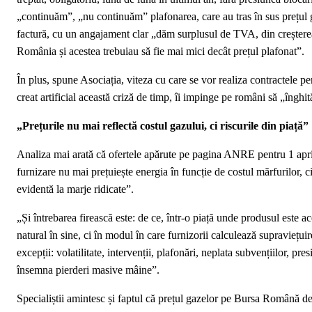
„continuăm”, „nu continuăm” plafonarea, care au tras în sus prețul 
factură, cu un angajament clar „dăm surplusul de TVA, din creșterea 
România și acestea trebuiau să fie mai mici decât prețul plafonat”.
În plus, spune Asociația, viteza cu care se vor realiza contractele pe
creat artificial această criză de timp, îi impinge pe români să „înghit
„Prețurile nu mai reflectă costul gazului, ci riscurile din piață”
Analiza mai arată că ofertele apărute pe pagina ANRE pentru 1 apri
furnizare nu mai prețuiește energia în funcție de costul mărfurilor, c
evidentă la marje ridicate”.
„Și întrebarea firească este: de ce, într-o piață unde produsul este a
natural în sine, ci în modul în care furnizorii calculează supraviețuir
excepții: volatilitate, intervenții, plafonări, neplata subvențiilor, p
însemna pierderi masive mâine”.
Specialiștii amintesc și faptul că prețul gazelor pe Bursa Română