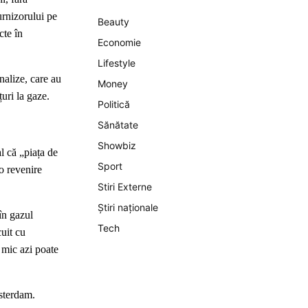
urnizorului pe
Beauty
cte în
Economie
Lifestyle
nalize, care au
Money
țuri la gaze.
Politică
Sănătate
Showbiz
l că „piața de
Sport
 o revenire
Stiri Externe
Știri naționale
în gazul
Tech
cuit cu
ț mic azi poate
sterdam.