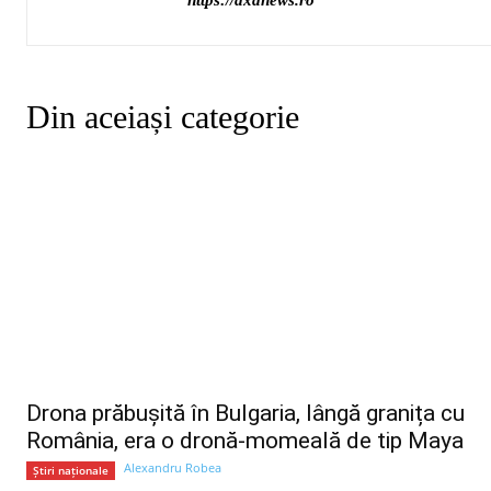
https://axanews.ro
Din aceiași categorie
Drona prăbușită în Bulgaria, lângă granița cu
România, era o dronă-momeală de tip Maya
Alexandru Robea
Știri naționale