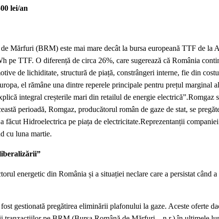
00 lei/an
iberalizării”
torul energetic din România și a situației neclare care a persistat când a
fost gestionată pregătirea eliminării plafonului la gaze. Aceste oferte da
ării tranzacțiilor pe BRM (Bursa Română de Mărfuri – n.r.) în ultimele lun