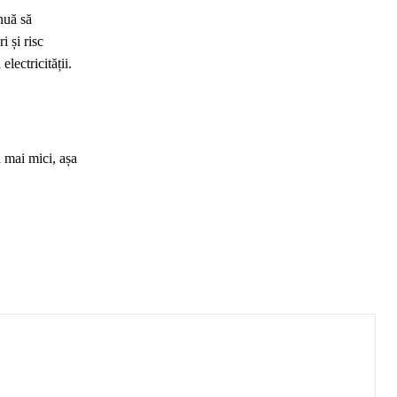
nuă să
i și risc
lectricității.
i mai mici, așa