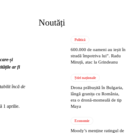
Noutăți
Politică
600.000 de oameni au ieșit în
stradă împotriva lui”. Radu
care-și
Miruță, atac la Grindeanu
ățile ar fi
Știri naționale
abilit încă de
Drona prăbușită în Bulgaria,
lângă granița cu România,
era o dronă-momeală de tip
 1 aprilie.
Maya
Economie
Moody’s menține ratingul de