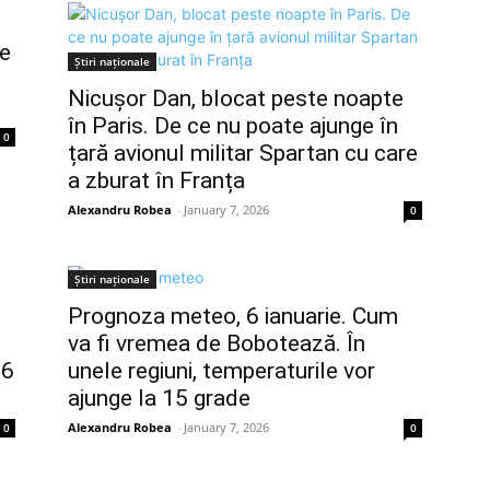
me
Știri naționale
Nicușor Dan, blocat peste noapte
în Paris. De ce nu poate ajunge în
0
țară avionul militar Spartan cu care
a zburat în Franța
Alexandru Robea
-
January 7, 2026
0
Știri naționale
Prognoza meteo, 6 ianuarie. Cum
va fi vremea de Bobotează. În
26
unele regiuni, temperaturile vor
ajunge la 15 grade
Alexandru Robea
-
January 7, 2026
0
0