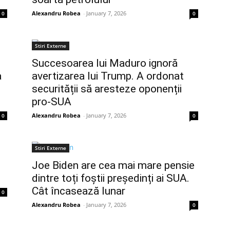
Alexandru Robea
-
January 7, 2026
0
0
Stiri Externe
Succesoarea lui Maduro ignoră
a
avertizarea lui Trump. A ordonat
securității să aresteze oponenții
pro-SUA
Alexandru Robea
-
January 7, 2026
0
0
Stiri Externe
Joe Biden are cea mai mare pensie
dintre toți foștii președinți ai SUA.
Cât încasează lunar
0
Alexandru Robea
-
January 7, 2026
0