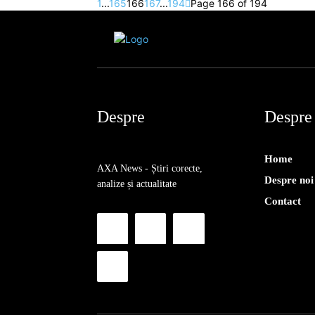
1
...
165
166
167
...
194
Page 166 of 194
Despre
Despre
Home
AXA News - Știri corecte,
Despre noi
analize și actualitate
Contact