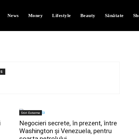
News
Money
Lifestyle
Beauty
Sănătate
Sh
TS
Stiri Externe
i
Negocieri secrete, în prezent, între
Washington și Venezuela, pentru
soarta petrolului