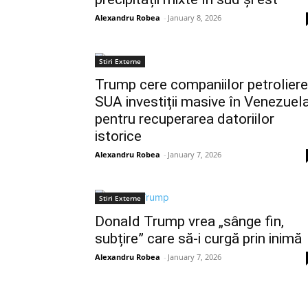
Alexandru Robea
-
January 8, 2026
Stiri Externe
Trump cere companiilor petroliere
SUA investiții masive în Venezuel
pentru recuperarea datoriilor
istorice
Alexandru Robea
-
January 7, 2026
Stiri Externe
Donald Trump vrea „sânge fin,
subțire” care să-i curgă prin inimă
Alexandru Robea
-
January 7, 2026