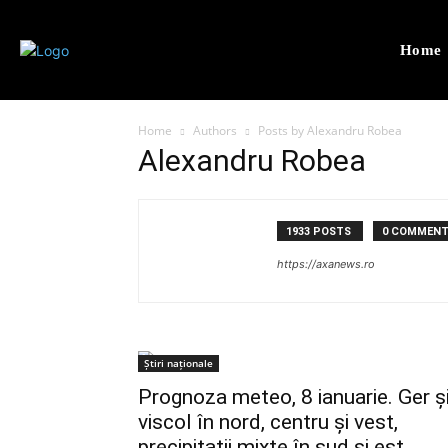
Home
Home
Authors
Posts by Alexandru Robea
Alexandru Robea
1933 POSTS
0 COMMEN
https://axanews.ro
Știri naționale
Prognoza meteo, 8 ianuarie. Ger ș
viscol în nord, centru și vest,
precipitații mixte în sud și est