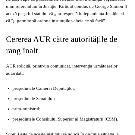
unui referendum în Justiție. Partidul condus de George Simion îl
acuză pe șeful statului că „nu respectă independenţa Justiţiei şi
că îşi permite să ordone instituţiilor‑cheie ce să facă”.
Cererea AUR către autoritățile de
rang înalt
AUR solicită, printr-un comunicat, intervenția următoarelor
autorități:
președintele Camerei Deputaților;
președintele Senatului;
prim-ministrul;
președintele Consiliului Superior al Magistraturii (CSM).
Scopul este ca aceste instituții să aducă în discuție situația la