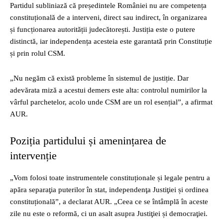
Partidul subliniază că președintele României nu are competența
constituțională de a interveni, direct sau indirect, în organizarea
și funcționarea autorității judecătorești. Justiția este o putere
distinctă, iar independența acesteia este garantată prin Constituție
și prin rolul CSM.
„Nu negăm că există probleme în sistemul de justiție. Dar
adevărata miză a acestui demers este alta: controlul numirilor la
vârful parchetelor, acolo unde CSM are un rol esențial”, a afirmat
AUR.
Poziția partidului și amenințarea de
intervenție
„Vom folosi toate instrumentele constituționale și legale pentru a
apăra separaţia puterilor în stat, independenţa Justiţiei și ordinea
constituțională”, a declarat AUR. „Ceea ce se întâmplă în aceste
zile nu este o reformă, ci un asalt asupra Justiţiei și democraţiei.