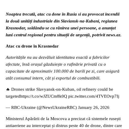
Noaptea trecută, atac cu done în Rusia si au provocat incendii
la două unități industriale din Slaviansk-na-Kubani, regiunea
Krasnodar, soldându-se cu rănirea unei persoane, a anunțat
luni centrul regional pentru situații de urgență, potrivit news.az.
Atac cu drone în Krasnodar
Autoritățile nu au dezvăluit identitatea exactă a fabricilor
afectate, însă orașul găzduiește o rafinărie privată cu o
capacitate de aproximativ 100.000 de barili pe zi, care asigură
atât consumul intern, cât și exportul de combustibili.
🔥 Drones strike Slavyansk-on-Kuban, oil refinery could be
targetedhttps://t.co/wJZUCm8k0Q pic.twitter.com/4TVEOvp7Ij
— RBC-Ukraine (@NewsUkraineRBC) January 26, 2026
Ministerul Apărării de la Moscova a precizat că sistemele rusești
antiaeriene au interceptat și distrus peste 40 de drone, dintre care