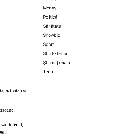
Money
Politică
Sănătate
Showbiz
Sport
Stiri Externe
Știri naționale
Tech
, activități și
ersoane;
 sau infecții;
tat;