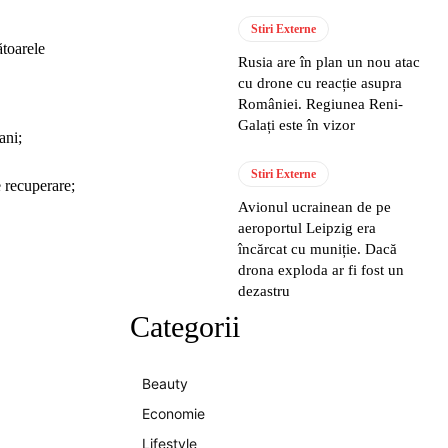
Stiri Externe
ătoarele
Rusia are în plan un nou atac
cu drone cu reacție asupra
României. Regiunea Reni-
Galați este în vizor
ani;
Stiri Externe
e recuperare;
Avionul ucrainean de pe
aeroportul Leipzig era
încărcat cu muniție. Dacă
drona exploda ar fi fost un
dezastru
Categorii
Beauty
Economie
Lifestyle