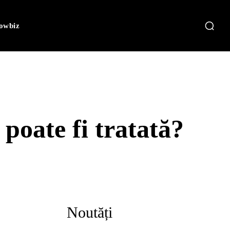
owbiz
poate fi tratată?
Noutăți