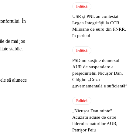
Politică
USR și PNL au contestat
confortului. În
Legea Integrității la CCR.
Milioane de euro din PNRR,
în pericol
ile de mai jos
tate stabile.
Politică
PSD nu susține demersul
AUR de suspendare a
președintelui Nicușor Dan.
Ghigiu: „Criza
sele să alunece
guvernamentală e suficientă”
Politică
„Nicușor Dan minte”.
Acuzații aduse de către
liderul senatorilor AUR,
Petrișor Peiu