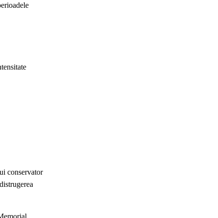
perioadele
ntensitate
ui conservator
 distrugerea
 Memorial