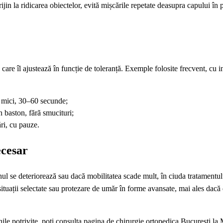
rijin la ridicarea obiectelor, evită mișcările repetate deasupra capului în 
 care îl ajustează în funcție de toleranță. Exemple folosite frecvent, cu i
ri mici, 30–60 secunde;
un baston, fără smucituri;
ări, cu pauze.
ecesar
l se deteriorează sau dacă mobilitatea scade mult, în ciuda tratamentul
 situații selectate sau protezare de umăr în forme avansate, mai ales dacă
ile potrivite, poți consulta pagina de chirurgie ortopedica Bucuresti la