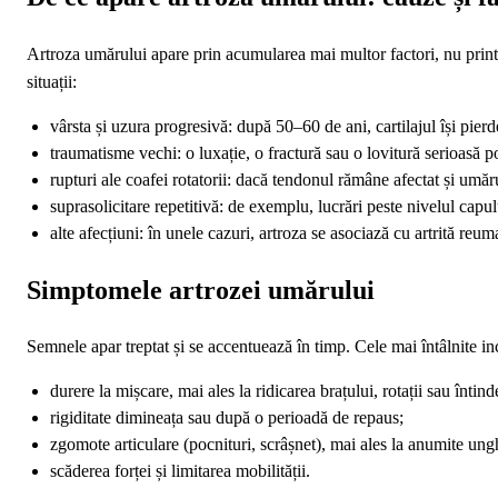
Artroza umărului apare prin acumularea mai multor factori, nu print
situații:
vârsta și uzura progresivă: după 50–60 de ani, cartilajul își pierde
traumatisme vechi: o luxație, o fractură sau o lovitură serioasă p
rupturi ale coafei rotatorii: dacă tendonul rămâne afectat și umărul
suprasolicitare repetitivă: de exemplu, lucrări peste nivelul cap
alte afecțiuni: în unele cazuri, artroza se asociază cu artrită re
Simptomele artrozei umărului
Semnele apar treptat și se accentuează în timp. Cele mai întâlnite in
durere la mișcare, mai ales la ridicarea brațului, rotații sau întin
rigiditate dimineața sau după o perioadă de repaus;
zgomote articulare (pocnituri, scrâșnet), mai ales la anumite ungh
scăderea forței și limitarea mobilității.