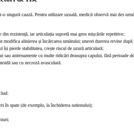
r-o singură cauză. Pentru utilizare uzuală, medicii observă mai des urm
 din rezistență, iar articulația suportă mai greu mișcările repetitive;
ot modifica alinierea și încărcarea umărului; uneori durerea revine după 
 își pierde stabilitatea, crește riscul de uzură articulară;
ului sau antrenamente cu multe ridicări deasupra capului, fără perioade d
umatoidă sau cu necroză avasculară.
clud:
deri în spate (de exemplu, la închiderea sutienului);
iuri;