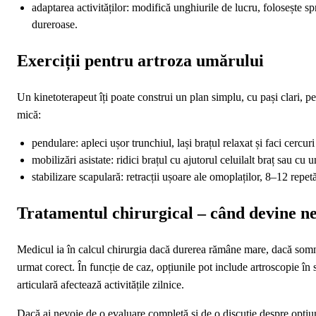
adaptarea activităților: modifică unghiurile de lucru, folosește sp
dureroase.
Exerciții pentru artroza umărului
Un kinetoterapeut îți poate construi un plan simplu, cu pași clari, pe
mică:
pendulare: apleci ușor trunchiul, lași brațul relaxat și faci cercu
mobilizări asistate: ridici brațul cu ajutorul celuilalt braț sau cu 
stabilizare scapulară: retracții ușoare ale omoplaților, 8–12 repet
Tratamentul chirurgical – când devine n
Medicul ia în calcul chirurgia dacă durerea rămâne mare, dacă somnu
urmat corect. În funcție de caz, opțiunile pot include artroscopie în
articulară afectează activitățile zilnice.
Dacă ai nevoie de o evaluare completă și de o discuție despre opțiun