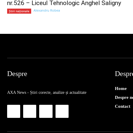
nr.526 – Liceul Tehnologic Anghel Saligny
Alexandru Robea
Știri naționale
Despre
Despr
Home
AXA News - Știri corecte, analize și actualitate
Despre n
Contact