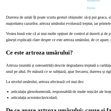
Durerea de umăr îți poate scurta gesturi obișnuite: să-ți pui geaca, să
majoritatea cazurilor, artroza umărului evoluează treptat, iar prime
Vestea bună este că ai mai multe opțiuni de control al durerii și de p
găsești explicații clare despre ce este artroza umărului, de ce apare,
Ce este artroza umărului?
Artroza (numită și osteoartrită) descrie degradarea treptată a cartilaj
unul pe altul. Pe măsură ce se subțiază, apar frecarea, durerea și rigi
La nivelul umărului, artroza afectează cel mai des:
articulația glenohumerală, responsabilă de multe mișcări ale braț
articulația acromioclaviculară.
De ce apare artroza umărului: cauze și fa