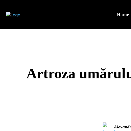
Home
Artroza umărului
Alexand