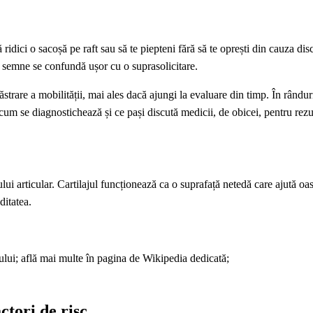
 ridici o sacoșă pe raft sau să te piepteni fără să te oprești din cauza dis
le semne se confundă ușor cu o suprasolicitare.
ăstrare a mobilității, mai ales dacă ajungi la evaluare din timp. În rândur
 cum se diagnostichează și ce pași discută medicii, de obicei, pentru rezul
ului articular. Cartilajul funcționează ca o suprafață netedă care ajută oa
ditatea.
ului; află mai multe în pagina de Wikipedia dedicată;
ctori de risc