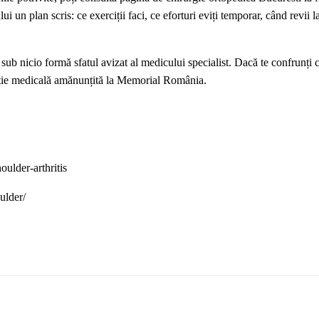
 un plan scris: ce exerciții faci, ce eforturi eviți temporar, când revii l
 sub nicio formă sfatul avizat al medicului specialist. Dacă te confrunți 
gație medicală amănunțită la Memorial România.
ulder-arthritis
ulder/