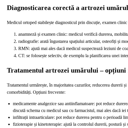
Diagnosticarea corectă a artrozei umărul
Medicul ortoped stabilește diagnosticul prin discuție, examen clinic ș
anamneză și examen clinic: medicul verifică durerea, mobilitate
radiografie: arată îngustarea spațiului articular, osteofiți și mo
RMN: ajută mai ales dacă medicul suspectează leziuni de coafă 
CT: se folosește selectiv, de exemplu la planificarea unei inte
Tratamentul artrozei umărului – opțiuni
Tratamentul urmărește, în majoritatea cazurilor, reducerea durerii și m
comorbidități. Opțiuni frecvente:
medicamente analgezice sau antiinflamatoare: pot reduce durerea, 
discută schema cu medicul sau cu farmacistul, mai ales dacă iei 
infiltrații intraarticulare: pot reduce durerea pentru o perioadă lim
fizioterapie și kinetoterapie: ajută la controlul durerii, postură și