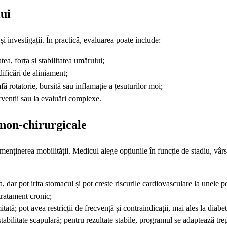
ui
i investigații. În practică, evaluarea poate include:
a, forța și stabilitatea umărului;
dificări de aliniament;
rotatorie, bursită sau inflamație a țesuturilor moi;
rvenții sau la evaluări complexe.
 non-chirurgicale
enținerea mobilității. Medicul alege opțiunile în funcție de stadiu, vârstă
dar pot irita stomacul și pot crește riscurile cardiovasculare la unele p
tratament cronic;
itată; pot avea restricții de frecvență și contraindicații, mai ales la diabet
 stabilitate scapulară; pentru rezultate stabile, programul se adaptează trep