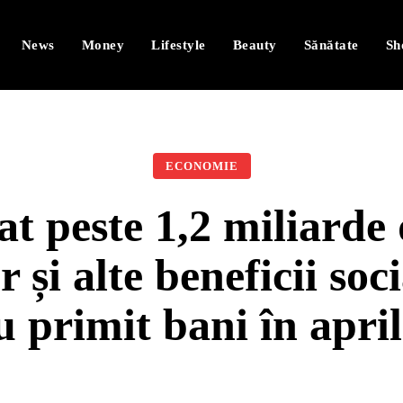
News
Money
Lifestyle
Beauty
Sănătate
Sh
ECONOMIE
t peste 1,2 miliarde 
or și alte beneficii so
u primit bani în april