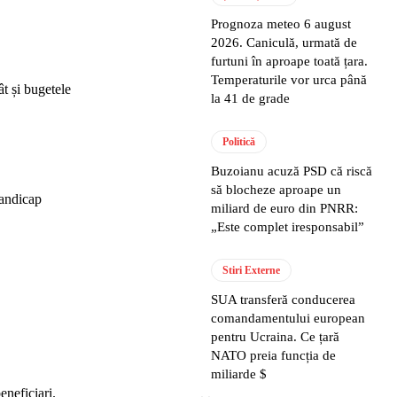
Prognoza meteo 6 august
2026. Caniculă, urmată de
furtuni în aproape toată țara.
Temperaturile vor urca până
ât și bugetele
la 41 de grade
Politică
Buzoianu acuză PSD că riscă
să blocheze aproape un
handicap
miliard de euro din PNRR:
„Este complet iresponsabil”
Stiri Externe
SUA transferă conducerea
comandamentului european
pentru Ucraina. Ce țară
NATO preia funcția de
miliarde $
neficiari.