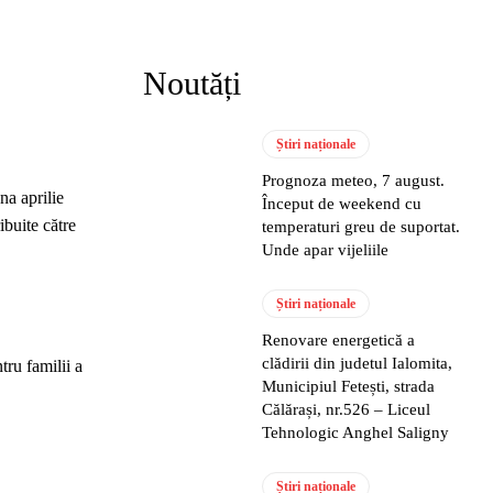
Noutăți
Știri naționale
Prognoza meteo, 7 august.
na aprilie
Început de weekend cu
ibuite către
temperaturi greu de suportat.
Unde apar vijeliile
Știri naționale
Renovare energetică a
clădirii din judetul Ialomita,
tru familii a
Municipiul Fetești, strada
Călărași, nr.526 – Liceul
Tehnologic Anghel Saligny
Știri naționale