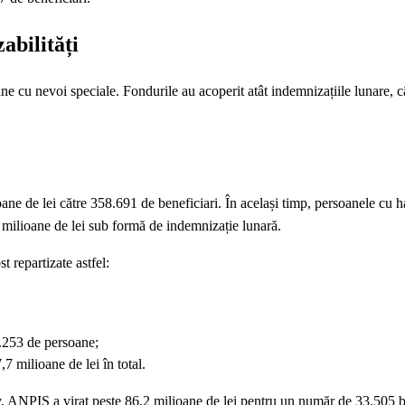
abilități
ne cu nevoi speciale. Fondurile au acoperit atât indemnizațiile lunare, c
ane de lei către 358.691 de beneficiari. În același timp, persoanele cu 
 milioane de lei sub formă de indemnizație lunară.
 repartizate astfel:
2.253 de persoane;
7 milioane de lei în total.
, ANPIS a virat peste 86,2 milioane de lei pentru un număr de 33.505 be