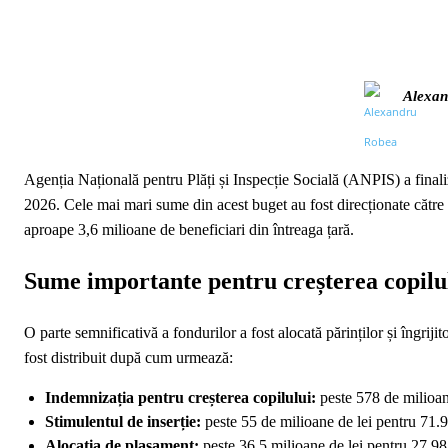
Alexan
Agenția Națională pentru Plăți și Inspecție Socială (ANPIS) a finaliza
2026. Cele mai mari sume din acest buget au fost direcționate către al
aproape 3,6 milioane de beneficiari din întreaga țară.
Sume importante pentru creșterea copilulu
O parte semnificativă a fondurilor a fost alocată părinților și îngrijit
fost distribuit după cum urmează:
Indemnizația pentru creșterea copilului:
peste 578 de milioan
Stimulentul de inserție:
peste 55 de milioane de lei pentru 71.
Alocația de plasament:
peste 36,5 milioane de lei pentru 27.98