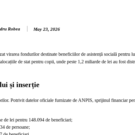
dru Robea
May 23, 2026
t virarea fondurilor destinate beneficiilor de asistență socială pentru lu
ocațiile de stat pentru copii, unde peste 1,2 miliarde de lei au fost distr
i și inserție
orilor. Potrivit datelor oficiale furnizate de ANPIS, sprijinul financiar pen
e de lei pentru 148.094 de beneficiari;
934 de persoane;
7 de beneficiari.