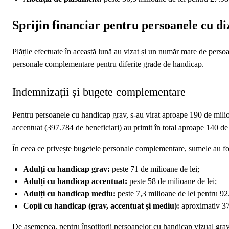
Sprijin financiar pentru persoanele cu diz
Plățile efectuate în această lună au vizat și un număr mare de persoa
personale complementare pentru diferite grade de handicap.
Indemnizații și bugete complementare
Pentru persoanele cu handicap grav, s-au virat aproape 190 de milio
accentuat (397.784 de beneficiari) au primit în total aproape 140 de
În ceea ce privește bugetele personale complementare, sumele au fost
Adulți cu handicap grav:
peste 71 de milioane de lei;
Adulți cu handicap accentuat:
peste 58 de milioane de lei;
Adulți cu handicap mediu:
peste 7,3 milioane de lei pentru 9
Copii cu handicap (grav, accentuat și mediu):
aproximativ 37,
De asemenea, pentru însoțitorii persoanelor cu handicap vizual grav