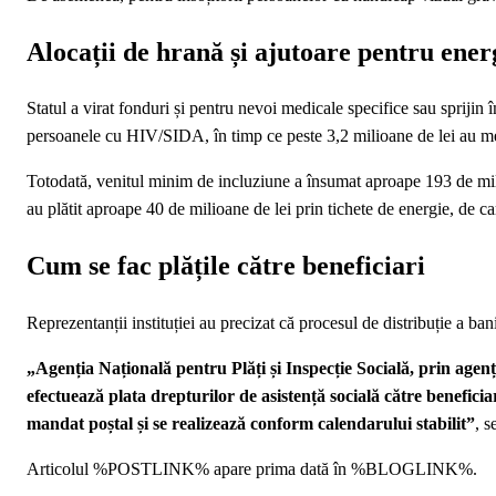
Alocații de hrană și ajutoare pentru ener
Statul a virat fonduri și pentru nevoi medicale specifice sau sprijin
persoanele cu HIV/SIDA, în timp ce peste 3,2 milioane de lei au m
Totodată, venitul minim de incluziune a însumat aproape 193 de mili
au plătit aproape 40 de milioane de lei prin tichete de energie, de c
Cum se fac plățile către beneficiari
Reprezentanții instituției au precizat că procesul de distribuție a ba
„Agenția Națională pentru Plăți și Inspecție Socială, prin agenți
efectuează plata drepturilor de asistență socială către beneficia
mandat poștal și se realizează conform calendarului stabilit”
, s
Articolul %POSTLINK% apare prima dată în %BLOGLINK%.