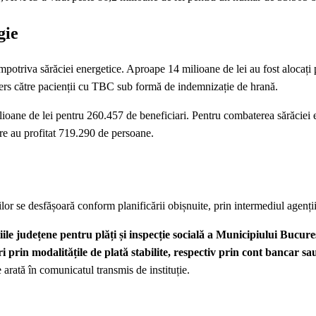
gie
 împotriva sărăciei energetice. Aproape 14 milioane de lei au fost alocați
ers către pacienții cu TBC sub formă de indemnizație de hrană.
oane de lei pentru 260.457 de beneficiari. Pentru combaterea sărăciei e
are au profitat 719.290 de persoane.
nilor se desfășoară conform planificării obișnuite, prin intermediul agenți
ile județene pentru plăți și inspecție socială a Municipiului Bucureș
ri prin modalitățile de plată stabilite, respectiv prin cont bancar sa
e arată în comunicatul transmis de instituție.