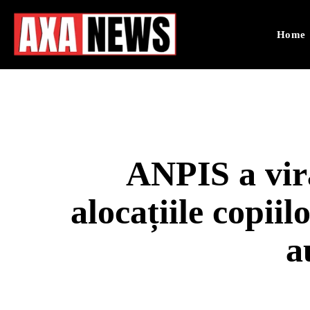
Home
ANPIS a vira
alocațiile copiil
a