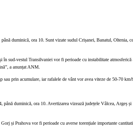
 până duminică, ora 10. Sunt vizate sudul Crișanei, Banatul, Oltenia, 
 în sud-vestul Transilvaniei vor fi perioade cu instabilitate atmosferică
indină”, a anunțat ANM.
imp sau prin acumulare, iar rafalele de vânt vor avea viteze de 50-70 km/
14, până duminică, ora 10. Avertizarea vizează județele Vâlcea, Argeș ș
orj și Prahova vor fi perioade cu averse torențiale importante cantitati