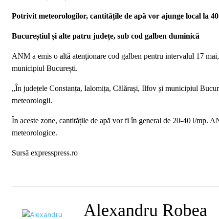
Potrivit meteorologilor, cantitățile de apă vor ajunge local la 40-
Bucureștiul și alte patru județe, sub cod galben duminică
ANM a emis o altă atenționare cod galben pentru intervalul 17 mai, o
municipiul București.
„În județele Constanța, Ialomița, Călărași, Ilfov și municipiul Bucure
meteorologii.
În aceste zone, cantitățile de apă vor fi în general de 20-40 l/mp. A
meteorologice.
Sursă expresspress.ro
Alexandru Robea