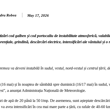
dru Robea
May 17, 2026
ări cod galben și cod portocaliu de instabilitate atmosferică, valabil
nțiale, grindină, descărcări electrice, intensificări ale vântului și o 
ea va deveni instabilă în sudul, vestul, nord-vestul și centrul țării, da
ă (16 mai) și în noaptea de sâmbătă spre duminică (16/17 mai) în sudul, v
 vest”, a anunțat Administrația Națională de Meteorologie.
lări de apă de 20 până la 50 l/mp. De asemenea, sunt așteptate descărcări 
 va avea intensificări în cea mai mare parte a țării, cu rafale de 40-60 km