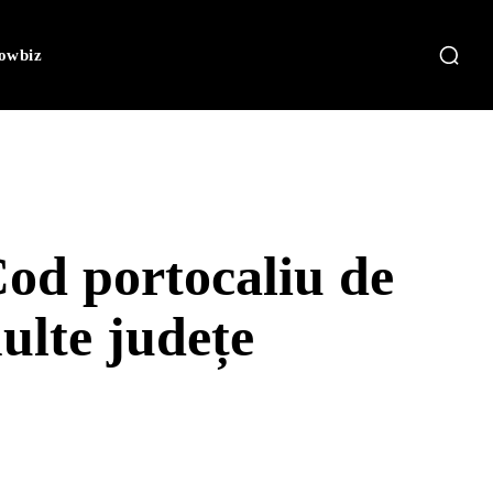
owbiz
Cod portocaliu de
multe județe