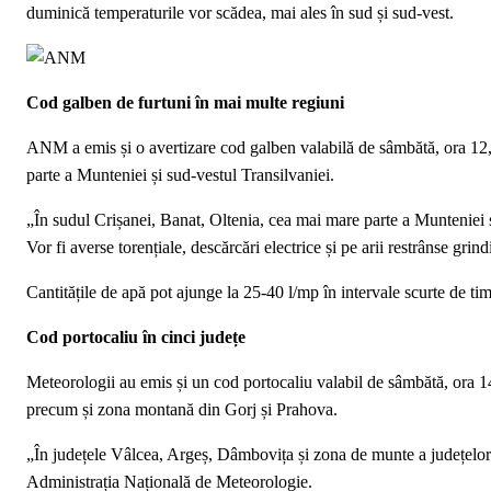
duminică temperaturile vor scădea, mai ales în sud și sud-vest.
Cod galben de furtuni în mai multe regiuni
ANM a emis și o avertizare cod galben valabilă de sâmbătă, ora 12,
parte a Munteniei și sud-vestul Transilvaniei.
„În sudul Crișanei, Banat, Oltenia, cea mai mare parte a Munteniei și
Vor fi averse torențiale, descărcări electrice și pe arii restrânse gr
Cantitățile de apă pot ajunge la 25-40 l/mp în intervale scurte de t
Cod portocaliu în cinci județe
Meteorologii au emis și un cod portocaliu valabil de sâmbătă, ora 
precum și zona montană din Gorj și Prahova.
„În județele Vâlcea, Argeș, Dâmbovița și zona de munte a județelor G
Administrația Națională de Meteorologie.