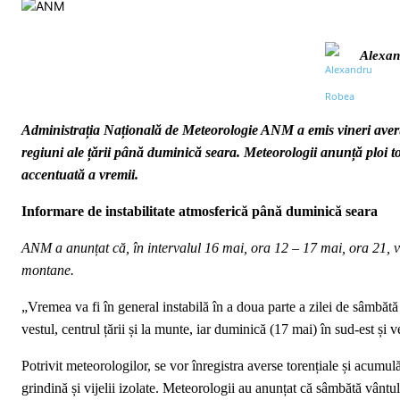
Alexan
Administrația Națională de Meteorologie ANM a emis vineri avertiz
regiuni ale țării până duminică seara. Meteorologii anunță ploi tore
accentuată a vremii.
Informare de instabilitate atmosferică până duminică seara
ANM a anunțat că, în intervalul 16 mai, ora 12 – 17 mai, ora 21, vrem
montane.
„Vremea va fi în general instabilă în a doua parte a zilei de sâmbăt
vestul, centrul țării și la munte, iar duminică (17 mai) în sud-est și
Potrivit meteorologilor, se vor înregistra averse torențiale și acumu
grindină și vijelii izolate. Meteorologii au anunțat că sâmbătă vântul