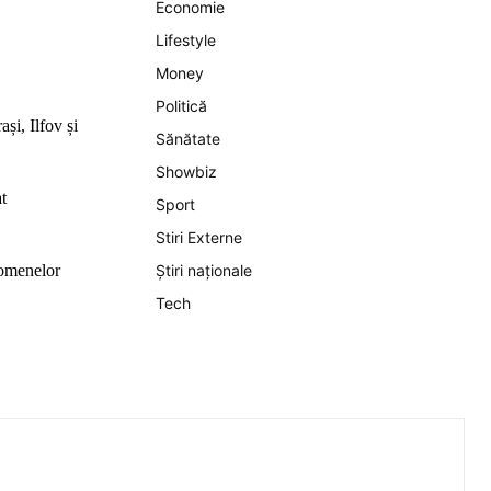
Economie
Lifestyle
Money
Politică
și, Ilfov și
Sănătate
Showbiz
t
Sport
Stiri Externe
Știri naționale
enomenelor
Tech