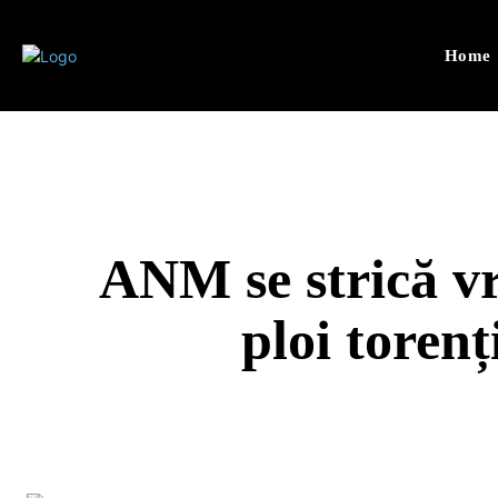
Home
ANM se strică vr
ploi torenț