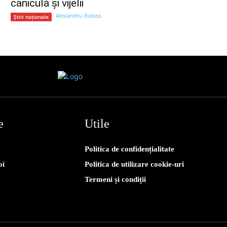
caniculă și vijelii
Alexandru Robea
Știri naționale
e
Utile
Politica de confidențialitate
oi
Politica de utilizare cookie-uri
Termeni și condiții