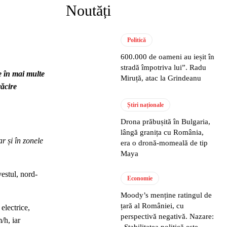
Noutăți
Politică
600.000 de oameni au ieșit în
stradă împotriva lui”. Radu
e în mai multe
Miruță, atac la Grindeanu
răcire
Știri naționale
Drona prăbușită în Bulgaria,
lângă granița cu România,
r și în zonele
era o dronă-momeală de tip
Maya
estul, nord-
Economie
Moody’s menține ratingul de
țară al României, cu
electrice,
perspectivă negativă. Nazare:
/h, iar
„Stabilitatea politică este