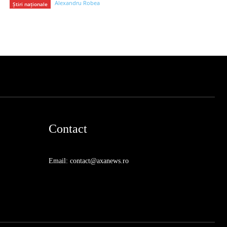
Alexandru Robea
Știri naționale
Contact
Email: contact@axanews.ro