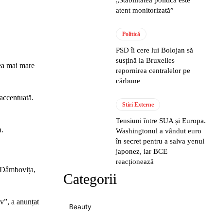
atent monitorizată”
Politică
PSD îi cere lui Bolojan să
susțină la Bruxelles
cea mai mare
repornirea centralelor pe
cărbune
 accentuată.
Stiri Externe
Tensiuni între SUA și Europa.
h.
Washingtonul a vândut euro
în secret pentru a salva yenul
japonez, iar BCE
reacționează
i Dâmbovița,
Categorii
v”, a anunțat
Beauty