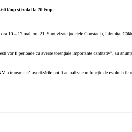
60 l/mp și izolat la 70 l/mp.
ra 10 – 17 mai, ora 21. Sunt vizate județele Constanța, Ialomița, Călăra
ști vor fi perioade cu averse torențiale importante cantitativ”, au anunța
NM a transmis că avertizările pot fi actualizate în funcție de evoluția f